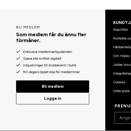
KUNDTJ
BLI MEDLEM
Köpvillkor
Som medlem får du ännu fler
Kontakta os
förmåner.
Hållbarhets
Exklusiva medlemserbjudanden
Om Hööks
Spara alla kvitton digitalt
Jobba hos o
Inbjudningar till klubbevent i butik
90 dagars öppet köp för medlemmar
Integritetsp
Cookies
Bli medlem
Hitta butik
Logga in
PRENU