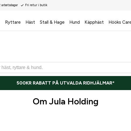
2 arbetsdagar
Fri retur i butik
s
Ryttare
Häst
Stall & Hage
Hund
Käpphäst
Hööks Car
500KR RABATT PÅ UTVALDA RIDHJÄLMAR*
Om Jula Holding