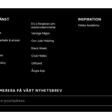
ÄNST
INSPIRATION
EU:s försäkran om
Hööks Academy
överensstämmelse
s
Vanliga frågor
arbete & ansvar
Om Jula Holding
Black Week
ss
Club Hööks
olicy
Giftcard
Ångra köp
MERERA PÅ VÅRT NYHETSBREV