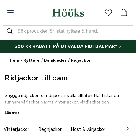
500 KR RABATT PÅ UTVALDA RIDHJÄLMAR* >
Hem
Ryttare
Damkläder
Ridjackor
Ridjackor till dam
Snygga ridjackor för ridsportens alla tillfällen. Här hittar du
tunnare vårjackor, varma vinterjackor, vindjackor och
regnjackor, reflexjackor eller parkas. Köp din nya snygga ridjacka
Läs mer
hos oss. Hööks har ett stort utbud av jackor som passar både
ridskolepasset och uteritten i skogen. Vilken jacka väljer du?
Vinterjackor
Regnjackor
Höst & vårjackor