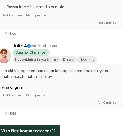
Passar inte hästar med stor mule
Häst Enrichment Mat Equnique
för 9 mån. sen
0 likes
Julie A
Verifierad köpare
Superior Challenger
Hobbyridning i skog & mark
Dressyr
Hoppning
Dansk varmblod
Frieser
Hannoveraner
Annan häst
Fin aktivering, men hästen tar lätt tag i blommorna och lyfter 
Nej, jag tävlar inte
mattan så att maten faller av.
Visa original
Häst Enrichment Mat Equnique
för 10 mån. sen
0 likes
Visa fler kommentarer (1)