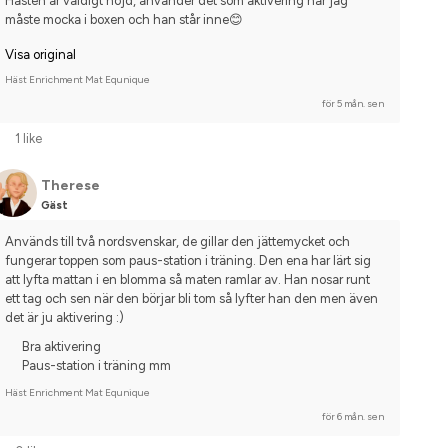
Hästen är väldigt nöjd, använder det som aktivering när jag 
måste mocka i boxen och han står inne😊
Visa original
Häst Enrichment Mat Equnique
för 5 mån. sen
1 like
Therese
Gäst
Används till två nordsvenskar, de gillar den jättemycket och 
fungerar toppen som paus-station i träning. Den ena har lärt sig 
att lyfta mattan i en blomma så maten ramlar av. Han nosar runt 
ett tag och sen när den börjar bli tom så lyfter han den men även 
det är ju aktivering :)
Bra aktivering
Paus-station i träning mm
Häst Enrichment Mat Equnique
för 6 mån. sen