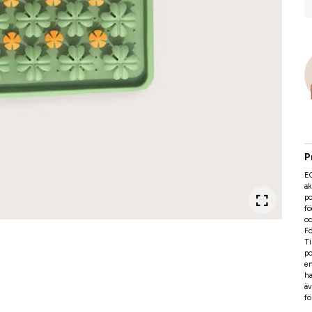
P
EQ
ak
po
fö
oc
Fö
Ti
po
en
ha
äv
fö