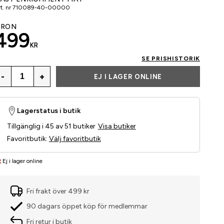
t. nr
710089-40-00000
GRÖN
499
KR
SE PRISHISTORIK
-
+
EJ I LAGER ONLINE
Lagerstatus i butik
Tillgänglig i 45 av 51 butiker
Visa butiker
Favoritbutik
:
Välj favoritbutik
Ej i lager online
Fri frakt över 499 kr
90 dagars öppet köp för medlemmar
Fri retur i butik