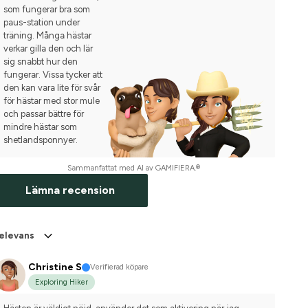
som fungerar bra som
paus-station under
träning. Många hästar
verkar gilla den och lär
sig snabbt hur den
fungerar. Vissa tycker att
den kan vara lite för svår
för hästar med stor mule
och passar bättre för
mindre hästar som
shetlandsponnyer.
Sammanfattat med AI av GAMIFIERA.®
Lämna recension
elevans
Christine S
Verifierad köpare
Exploring Hiker