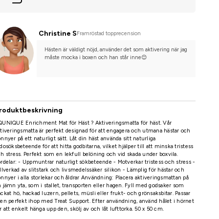
Christine S
Framröstad topprecension
Hästen är väldigt nöjd, använder det som aktivering när jag 
måste mocka i boxen och han står inne😊
roduktbeskrivning
UNIQUE Enrichment Mat för Häst ? Aktiveringsmatta för häst. Vår
tiveringsmatta är perfekt designad för att engagera och utmana hästar och
nnyer på ett naturligt sätt. Låt din häst använda sitt naturliga
dosöksbeteende för att hitta godbitarna, vilket hjälper till att minska tristess
h stress. Perfekt som en lekfull belöning och vid skada under boxvila.
rdelar: - Uppmuntrar naturligt sökbeteende - Motverkar tristess och stress -
llverkad av slitstark och livsmedelssäker silikon - Lämplig för hästar och
nnyer i alla storlekar och åldrar Användning: Placera aktiveringsmattan på
 jämn yta, som i stallet, transporten eller hagen. Fyll med godsaker som
ckat hö, hackad luzern, pellets, müsli eller frukt- och grönsaksbitar. Passar
en perfekt ihop med Treat Support. Efter användning, använd hålet i hörnet
r att enkelt hänga upp den, skölj av och låt lufttorka. 50 x 50 cm.