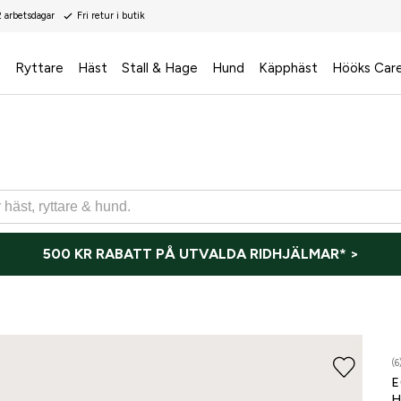
2 arbetsdagar
Fri retur i butik
s
Ryttare
Häst
Stall & Hage
Hund
Käpphäst
Hööks Car
500 KR RABATT PÅ UTVALDA RIDHJÄLMAR* >
(6
E
H