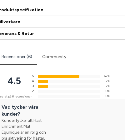
roduktspecifikation
illverkare
everans & Retur
Recensioner (6)
Community
5
67%
4.5
4
17%
3
17%
2
0%
1
0%
serat på 6 recensioner
Vad tycker våra
kunder?
Kunder tycker att Häst
Enrichment Mat
Equnique är en rolig och
bra aktivering för hästar,