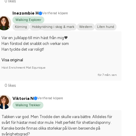
0 likes
Inezombie H
Verifierad köpare
Walking Explorer
Körning
Hobbyridning i skog & mark
Western
Liten hund
Kallblodstravare
Nej, jag tävlar inte
Var en julklapp till min häst från mig🖤
Han förstod det snabbt och verkar som
Han tyckte det var roligt!
Visa original
Häst Enrichment Mat Equnique
för 7 mån. sen
0 likes
Viktoria N
Verifierad köpare
Walking Trekker
Tabken var god. Men Trodde den skulle vara bättre. Alldeles för 
svårt för hästar med stor mule. Helt perfekt för shetlandsponny. 
Kanske borde finnas olika storlekar på löven beroende på 
svårighetsgrad?