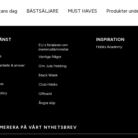
rtans dag
BÄSTSÄLJARE
MUST HAVES
Produkter unde
ÄNST
INSPIRATION
EU:s försäkran om
Hööks Academy
överensstämmelse
s
Vanliga frågor
arbete & ansvar
Om Jula Holding
Black Week
ss
Club Hööks
olicy
Giftcard
Ångra köp
MERERA PÅ VÅRT NYHETSBREV