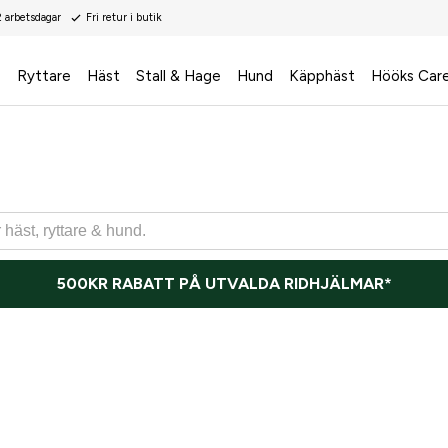
2 arbetsdagar
Fri retur i butik
s
Ryttare
Häst
Stall & Hage
Hund
Käpphäst
Hööks Car
500KR RABATT PÅ UTVALDA RIDHJÄLMAR*