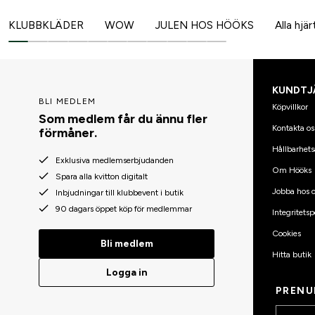
KLUBBKLÄDER
WOW
JULEN HOS HÖÖKS
Alla hjä
KUNDTJ
BLI MEDLEM
Köpvillkor
Som medlem får du ännu fler
Kontakta os
förmåner.
Hållbarhets
Exklusiva medlemserbjudanden
Om Hööks
Spara alla kvitton digitalt
Jobba hos o
Inbjudningar till klubbevent i butik
90 dagars öppet köp för medlemmar
Integritetsp
Cookies
Bli medlem
Hitta butik
Logga in
PRENU