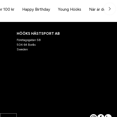
r 100 kr
Happy Birthday
Young Hööks
När är det dags
HÖÖKS HÄSTSPORT AB
Företagsgatan 58
504 64 Borås
Sweden