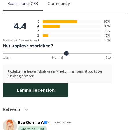
Recensioner (10)
Community
5
60%
4.4
4
30%
3
0%
2
10%
1
0%
Baserat på 10 recensioner
Hur upplevs storleken?
Liten
Normal
Stor
Produkten är lagom i storlekarna. Vi rekommenderar att du köper
din vanliga storlek.
Lämna recension
Relevans
Eva Gunilla A
Verifierad köpare
Charming Hiker