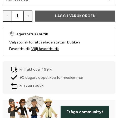
-
+
LÄGG I VARUKORGEN
Lagerstatus i butik
Välj storlek för att se lagerstatus i butiken
Favoritbutik
:
Välj favoritbutik
Fri frakt över 499 kr
90 dagars öppet köp för medlemmar
Fri retur i butik
Fråga communityt