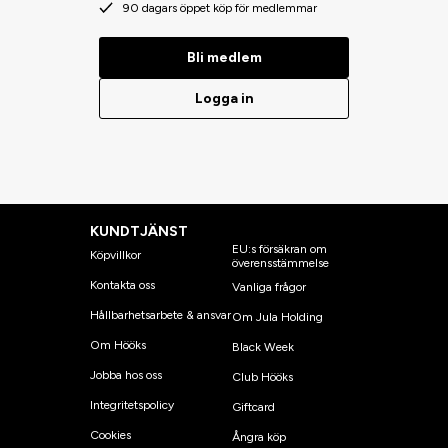
90 dagars öppet köp för medlemmar
Bli medlem
Logga in
KUNDTJÄNST
EU:s försäkran om
Köpvillkor
överensstämmelse
Kontakta oss
Vanliga frågor
Hållbarhetsarbete & ansvar
Om Jula Holding
Om Hööks
Black Week
Jobba hos oss
Club Hööks
Integritetspolicy
Giftcard
Cookies
Ångra köp