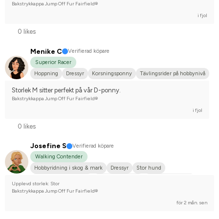
Bakstrykkappa Jump Off Fur Fairfield®
i fjol
0 likes
Menike C
Verifierad köpare
Superior Racer
Hoppning
Dressyr
Korsningsponny
Tävlingsrider på hobbynivå
Storlek M sitter perfekt på vår D-ponny.
Bakstrykkappa Jump Off Fur Fairfield®
i fjol
0 likes
Josefine S
Verifierad köpare
Walking Contender
Hobbyridning i skog & mark
Dressyr
Stor hund
Nordsvensk brukshäst
Varmblodstravare
Nej, jag tävlar inte
Upplevd storlek: Stor
Bakstrykkappa Jump Off Fur Fairfield®
för 2 mån. sen