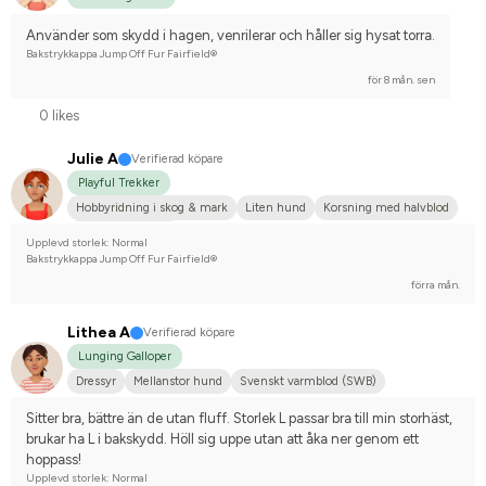
Använder som skydd i hagen, venrilerar och håller sig hysat torra.
Bakstrykkappa Jump Off Fur Fairfield®
för 8 mån. sen
0 likes
Julie A
Verifierad köpare
Playful Trekker
Hobbyridning i skog & mark
Liten hund
Korsning med halvblod
Nej, jag tävlar inte
Upplevd storlek: Normal
Bakstrykkappa Jump Off Fur Fairfield®
förra mån.
Lithea A
Verifierad köpare
Lunging Galloper
Dressyr
Mellanstor hund
Svenskt varmblod (SWB)
Sitter bra, bättre än de utan fluff. Storlek L passar bra till min storhäst, 
brukar ha L i bakskydd. Höll sig uppe utan att åka ner genom ett 
hoppass!
Upplevd storlek: Normal