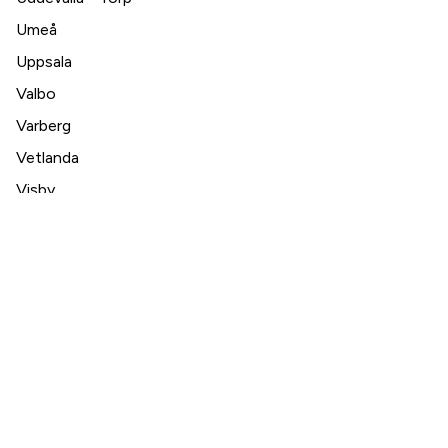
Umeå
Uppsala
Valbo
Varberg
Vetlanda
Visby
Västerås
Växjö
Ystad
Örebro
Östersund