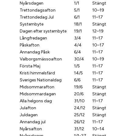
Nyårsdagen
1/1
Stängt
Trettondagsafton
5/1
10–19
Trettondedag Jul
6/1
11–17
Systembyte
18/1
Stängt
Dagen efter systembyte
19/1
12–19
Långfredagen
3/4
11–17
Påskafton
4/4
10–17
Annandag Påsk
6/4
11–17
Valborgsmässoafton
30/4
10–19
Första Maj
1/5
11–17
Kristi himmelsfärd
14/5
11–17
Sveriges Nationaldag
6/6
11–17
Midsommarafton
19/6
Stängt
Midsommardagen
20/6
Stängt
Alla helgons dag
31/10
11–17
Julafton
24/12
Stängt
Juldagen
25/12
Stängt
Annandag jul
26/12
11–17
Nyårsafton
31/12
10–14
Nyårsdagen
1/1-27
Stängt