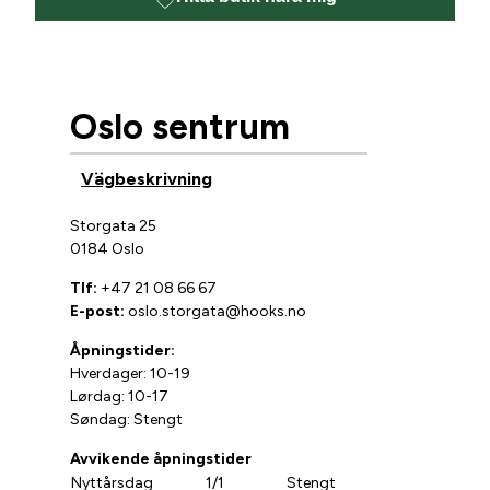
Oslo sentrum
Vägbeskrivning
Storgata 25
0184 Oslo
Tlf:
+47 21 08 66 67
E-post:
oslo.storgata@hooks.no
Åpningstider:
Hverdager: 10-19
Lørdag: 10-17
Søndag: Stengt
Avvikende åpningstider
Nyttårsdag
1/1
Stengt