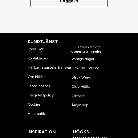
Logga in
KUNDTJÄNST
EU:s försäkran om
Köpvillkor
överensstämmelse
Kontakta oss
Vanliga frågor
Hållbarhetsarbete & ansvar
Om Jula Holding
Om Hööks
Black Week
Jobba hos oss
Club Hööks
Integritetspolicy
Giftcard
Cookies
Ångra köp
Hitta butik
INSPIRATION
HÖÖKS