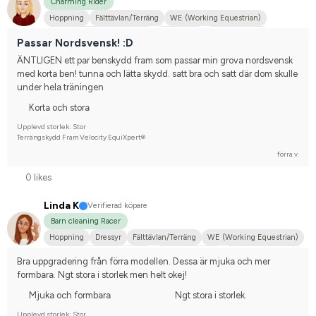
Charming Rider
Hoppning
Fälttävlan/Terräng
WE (Working Equestrian)
Hobbyridning i skog & mark
Liten hund
Kallblodstravare
Passar Nordsvensk! :D
Nordsvensk brukshäst
Nej, jag tävlar inte
ÄNTLIGEN ett par benskydd fram som passar min grova nordsvensk 
med korta ben! tunna och lätta skydd. satt bra och satt där dom skulle 
under hela träningen
Korta och stora
Upplevd storlek: Stor
Terrängskydd Fram Velocity EquiXpert®
förra v.
0 likes
Linda K
Verifierad köpare
Barn cleaning Racer
Hoppning
Dressyr
Fälttävlan/Terräng
WE (Working Equestrian)
Hobbyridning i skog & mark
Mellanstor hund
Irländsk Sportponny
Bra uppgradering från förra modellen. Dessa är mjuka och mer 
Annan häst
Tävlingsrider på hobbynivå
formbara. Ngt stora i storlek men helt okej!
Mjuka och formbara
Ngt stora i storlek.
Upplevd storlek: Stor