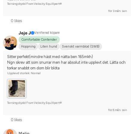
Terrängskydd Fram Velocity EquiXpert®
för 3 mån. sen
0 likes
Jojo J
Verifierad köpare
Comfortable Contender
Hoppning
Liten hund
Svenskt varmblod (SWB)
Tävlingsrider på avancerad nivå
Sitter perfekt(mindre häst med nätta ben 165mkh) 
Ngn skrev att som snurrar men har absolut inte upplevt det. Lätta och 
torkar snabbt om dom blir blöta
Upplevd storlek: Normal
Terrängskydd Fram Velocity EquiXpert®
för 6 mån. sen
0 likes
Malin