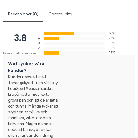
Recensioner (8)
Community
5
50%
3.8
4
25%
3
0%
2
0%
1
25%
Baserat på 8 recensioner
Vad tycker våra
kunder?
Kunder uppskattar att
Terrängskydd Fram Velocity
EquiXpert® passar särskilt
bra på hästar med korta,
grova ben och att de är lätta
och tunna. Många tycker att
skydden är mjuka och
formbara, vilket gör dem
bekväma. Några nämner
dock att benskydden kan
snurra runt under ridning,