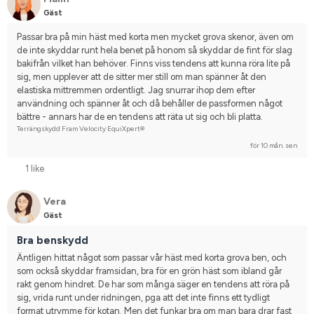
Gäst
Passar bra på min häst med korta men mycket grova skenor, även om 
de inte skyddar runt hela benet på honom så skyddar de fint för slag 
bakifrån vilket han behöver. Finns viss tendens att kunna röra lite på 
sig, men upplever att de sitter mer still om man spänner åt den 
elastiska mittremmen ordentligt. Jag snurrar ihop dem efter 
användning och spänner åt och då behåller de passformen något 
bättre - annars har de en tendens att räta ut sig och bli platta.
Terrängskydd Fram Velocity EquiXpert®
för 10 mån. sen
1 like
Vera
Gäst
Bra benskydd
Äntligen hittat något som passar vår häst med korta grova ben, och 
som också skyddar framsidan, bra för en grön häst som ibland går 
rakt genom hindret. De har som många säger en tendens att röra på 
sig, vrida runt under ridningen, pga att det inte finns ett tydligt 
format utrymme för kotan. Men det funkar bra om man bara drar fast 