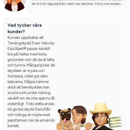
de fint för slag bakifrån vilket han behöver. Finns viss tendens 
att kunna röra lite på sig, men upplever att de sitter mer still 
om man spänner åt den elastiska mittremmen ordentligt. Jag 
snurrar ihop dem efter användning och spänner åt och då 
behåller de passformen något bättre - annars har de en 
Vad tycker våra
tendens att räta ut sig och bli platta.
kunder?
Kunder uppskattar att
Terrängskydd Fram Velocity
EquiXpert® passar särskilt
bra på hästar med korta,
grova ben och att de är lätta
och tunna. Många tycker att
skydden är mjuka och
formbara, vilket gör dem
bekväma. Några nämner
dock att benskydden kan
snurra runt under ridning,
särskilt om de inte spänns åt
ordentligt. Trots detta anses
de ge bra skydd framifrån
och många är nöjda med
passformen när de används
korrekt.