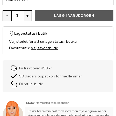
-
+
LÄGG I VARUKORGEN
Lagerstatus i butik
Välj storlek för att se lagerstatus i butiken
Favoritbutik
:
Välj favoritbutik
Fri frakt över 499 kr
90 dagars öppet köp för medlemmar
Fri retur i butik
Malin
Framröstad topprecension
Passar bra på min häst med korta men mycket grova skenor, 
även om de inte skyddar runt hela benet på honom så skyddar 