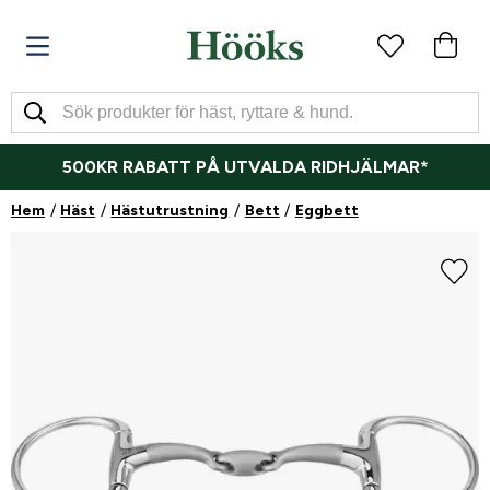
500KR RABATT PÅ UTVALDA RIDHJÄLMAR*
Hem
Häst
Hästutrustning
Bett
Eggbett