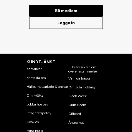
Bli medlem
Logga in
KUNDTJÄNST
EU:s försäkran om
Köpvillkor
överensstämmelse
Kontakta oss
Vanliga frågor
Hållbarhetsarbete & ansvar
Om Jula Holding
Om Hööks
Black Week
Jobba hos oss
Club Hööks
Integritetspolicy
Giftcard
Cookies
Ångra köp
Hitta butik