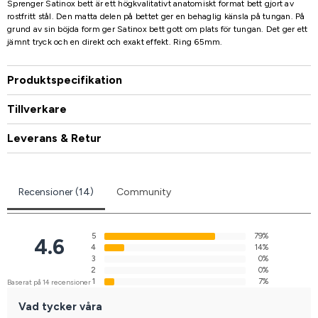
Sprenger Satinox bett är ett högkvalitativt anatomiskt format bett gjort av
rostfritt stål. Den matta delen på bettet ger en behaglig känsla på tungan. På
grund av sin böjda form ger Satinox bett gott om plats för tungan. Det ger ett
jämnt tryck och en direkt och exakt effekt. Ring 65mm.
Produktspecifikation
Tillverkare
Leverans & Retur
Recensioner (14)
Community
5
79%
4.6
4
14%
3
0%
2
0%
1
7%
Baserat på 14 recensioner
Vad tycker våra