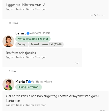
Tävlingsrider på hobbynivå
Ligger bra i hästens mun. V
Eggbett Tredelat Satinox Sprenger
för 7 mån. sen
0 likes
Lena J
Verifierad köpare
Fence repairing Explorer
Dressyr
Svenskt varmblod (SWB)
Bra form och tjocklek.
Eggbett Tredelat Satinox Sprenger
i fjol
1 like
Maria T
Verifierad köpare
Hiking Performer
Ger en fin känsla och han suger tag i bettet. Är mycket stadigare i 
kontakten .
Eggbett Tredelat Satinox Sprenger
i fjol