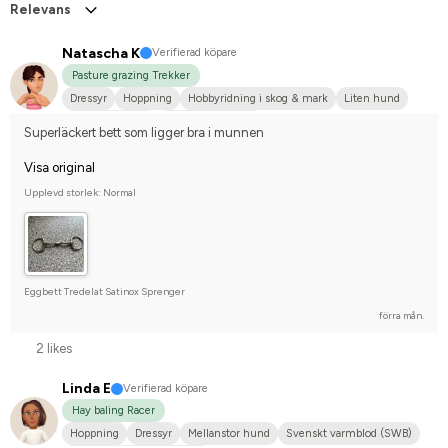
Relevans
Natascha K
Verifierad köpare
Pasture grazing Trekker
Dressyr
Hoppning
Hobbyridning i skog & mark
Liten hund
Dansk varmblod
Nej, jag tävlar inte
Superläckert bett som ligger bra i munnen
Visa original
Upplevd storlek: Normal
Eggbett Tredelat Satinox Sprenger
förra mån.
2 likes
Linda E
Verifierad köpare
Hay baling Racer
Hoppning
Dressyr
Mellanstor hund
Svenskt varmblod (SWB)