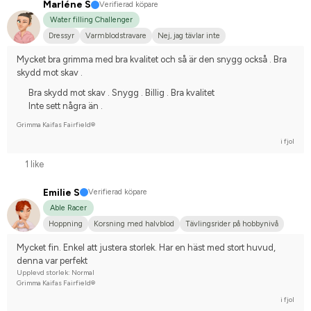
Marléne S
Verifierad köpare
Water filling Challenger
Dressyr
Varmblodstravare
Nej, jag tävlar inte
Mycket bra grimma med bra kvalitet och så är den snygg också . Bra 
skydd mot skav .
Bra skydd mot skav . Snygg . Billig . Bra kvalitet
Inte sett några än .
Grimma Kaifas Fairfield®
i fjol
1 like
Emilie S
Verifierad köpare
Able Racer
Hoppning
Korsning med halvblod
Tävlingsrider på hobbynivå
Mycket fin. Enkel att justera storlek. Har en häst med stort huvud, 
denna var perfekt
Upplevd storlek: Normal
Grimma Kaifas Fairfield®
i fjol