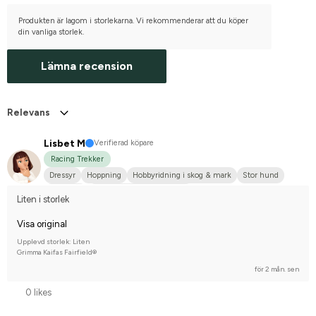
Produkten är lagom i storlekarna. Vi rekommenderar att du köper
din vanliga storlek.
Lämna recension
Relevans
Lisbet M
Verifierad köpare
Racing Trekker
Dressyr
Hoppning
Hobbyridning i skog & mark
Stor hund
Fjordhäst
Tävlingsrider på hobbynivå
Liten i storlek
Visa original
Upplevd storlek: Liten
Grimma Kaifas Fairfield®
för 2 mån. sen
0 likes