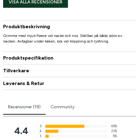
VISA ALLA RECENSIONER
Produktbeskrivning
Grimma med mjuk fleece vid nacke och nos. Ställbar på båda sidor av
nacken. Avtagbar under käken, bra vid klippning och ryktning.
Produktspecifikation
Tillverkare
Leverans & Retur
Recensioner (19)
Community
5
63%
4.4
4
21%
3
5%