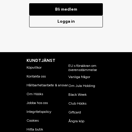
Bli medlem
Logga in
KUNDTJÄNST
EU:s försäkran om
Köpvillkor
överensstämmelse
Kontakta oss
Vanliga frågor
Hållbarhetsarbete & ansvar
Om Jula Holding
Om Hööks
Black Week
Jobba hos oss
Club Hööks
Integritetspolicy
Giftcard
Cookies
Ångra köp
Hitta butik