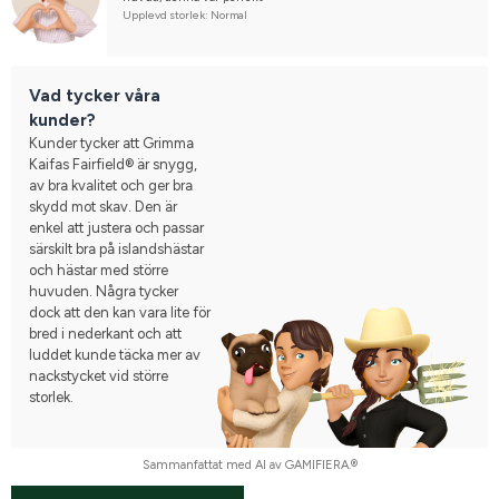
Upplevd storlek: Normal
Vad tycker våra
kunder?
Kunder tycker att Grimma
Kaifas Fairfield® är snygg,
av bra kvalitet och ger bra
skydd mot skav. Den är
enkel att justera och passar
särskilt bra på islandshästar
och hästar med större
huvuden. Några tycker
dock att den kan vara lite för
bred i nederkant och att
luddet kunde täcka mer av
nackstycket vid större
storlek.
Sammanfattat med AI av GAMIFIERA.®