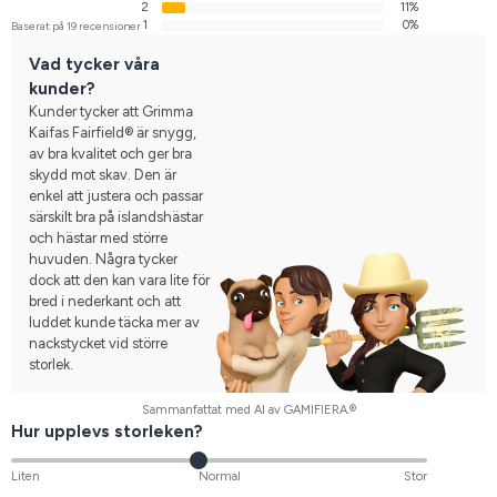
2
11%
1
0%
Baserat på 19 recensioner
Vad tycker våra
kunder?
Kunder tycker att Grimma
Kaifas Fairfield® är snygg,
av bra kvalitet och ger bra
skydd mot skav. Den är
enkel att justera och passar
särskilt bra på islandshästar
och hästar med större
huvuden. Några tycker
dock att den kan vara lite för
bred i nederkant och att
luddet kunde täcka mer av
nackstycket vid större
storlek.
Sammanfattat med AI av GAMIFIERA.®
Hur upplevs storleken?
Liten
Normal
Stor