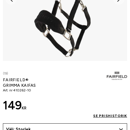
(19)
FAIRFIELD®
GRIMMA KAIFAS
Art. nr
410262-10
149
KR
SE PRISHISTORIK
Välj: Storlek