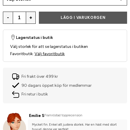
-
+
LÄGG I VARUKORGEN
Lagerstatus i butik
Välj storlek för att se lagerstatus i butiken
Favoritbutik
:
Välj favoritbutik
Fri frakt över 499 kr
90 dagars öppet köp för medlemmar
Fri retur i butik
Emilie S
Framröstad topprecension
Mycket fin. Enkel att justera storlek. Har en häst med stort 
huvud, denna var perfekt