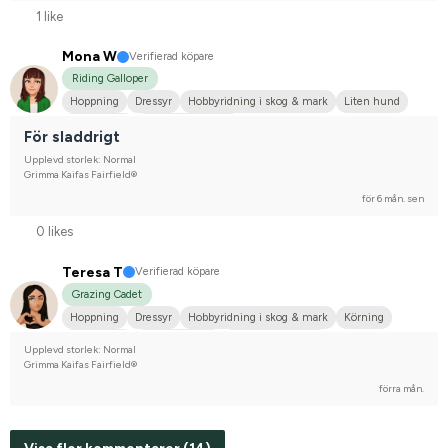
1 like
Mona W
Verifierad köpare
Riding Galloper
Hoppning
Dressyr
Hobbyridning i skog & mark
Liten hund
Annan häst
Nej, jag tävlar inte
För sladdrigt
Upplevd storlek: Normal
Grimma Kaifas Fairfield®
för 6 mån. sen
0 likes
Teresa T
Verifierad köpare
Grazing Cadet
Hoppning
Dressyr
Hobbyridning i skog & mark
Körning
Liten hund
Finskt kallblod
Nej, jag tävlar inte
Upplevd storlek: Normal
Grimma Kaifas Fairfield®
förra mån.