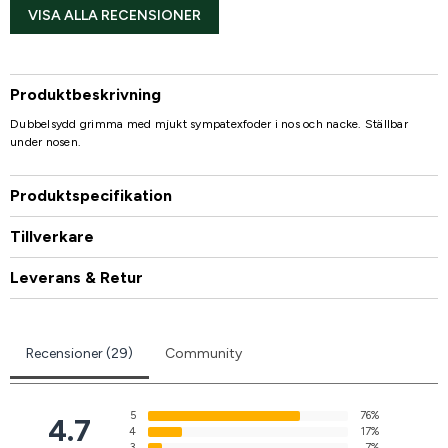
VISA ALLA RECENSIONER
Produktbeskrivning
Dubbelsydd grimma med mjukt sympatexfoder i nos och nacke. Ställbar
under nosen.
Produktspecifikation
Tillverkare
Leverans & Retur
Recensioner (29)
Community
5
76%
4.7
4
17%
3
7%