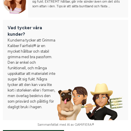
sig fukt. EXTREMT hållbar, går inte sönder även om det slits 
som attan i den. Tips är att sätta buntband och fästa 
uppbindningsgrimskaft, så går varken häst, eller grimma 
sönder. 
Jättefin och bästa grimman jag köpt.
Vad tycker våra
kunder?
Kunderna tycker att Grimma
Kaliber Fairfield® är en
mycket hållbar och stabil
grimma med bra passform.
Den är enkel och
funktionell, och många
uppskattar att materialet inte
suger åt sig fukt. Några
tycker att den kan vara lite
kort i storleken eller i formen,
men överlag beskrivs den
som prisvärd och pålitlig för
dagligt bruk i hagen.
Sammanfattat med AI av GAMIFIERA.®