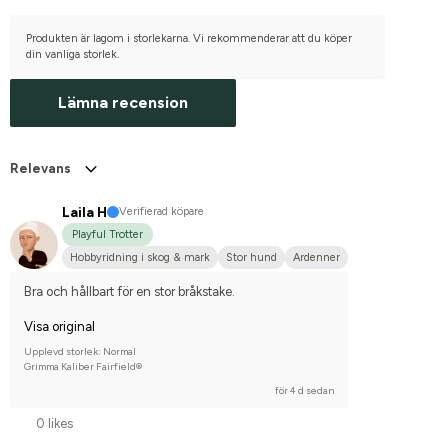
Produkten är lagom i storlekarna. Vi rekommenderar att du köper
din vanliga storlek.
Lämna recension
Relevans
Laila H
Verifierad köpare
Playful Trotter
Hobbyridning i skog & mark
Stor hund
Ardenner
Bra och hållbart för en stor bråkstake.
Visa original
Upplevd storlek: Normal
Grimma Kaliber Fairfield®
för 4 d sedan
0 likes