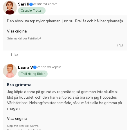
Sari K
Verifierad köpare
Capable Trotter
Den absoluta top nylongrimman just nu. Bra lås och hållbar grimma👍
Visa original
Grimma Kaliber Fairfield®
i fjol
1 like
Laura V
Verifierad köpare
Trail riding Rider
Bra grimma
Jag köpte denna på grund av regnväder, så grimman inte skulle bli 
blöt på huvudet, och den har varit precis så bra som jag hoppades. 
Vår häst bor i Helsingfors stadsområde, så vi måste alla ha grimma på 
i hagen.
Visa original
Upplevd storlek: Normal