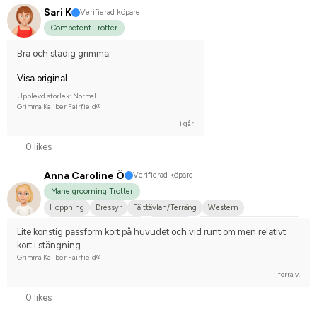
Sari K
Verifierad köpare
Competent Trotter
Bra och stadig grimma.
Visa original
Upplevd storlek: Normal
Grimma Kaliber Fairfield®
i går
0 likes
Anna Caroline Ö
Verifierad köpare
Mane grooming Trotter
Hoppning
Dressyr
Fälttävlan/Terräng
Western
WE (Working Equestrian)
Distansritt
Hobbyridning i skog & mark
Lite konstig passform kort på huvudet och vid runt om men relativt 
Liten hund
Nej, jag tävlar inte
kort i stängning.
Grimma Kaliber Fairfield®
förra v.
0 likes