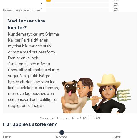
2
0%
1
0%
Baserat på 29 recensioner
Vad tycker våra
kunder?
Kunderna tycker att Grimma
Kaliber Fairfield® är en
mycket hållbar och stabil
grimma med bra passform.
Den är enkel och
funktionell, och många
uppskattar att materialet inte
suger åt sig fukt. Några
tycker att den kan vara lite
kort i storleken eller i formen,
men överlag beskrivs den
som prisvärd och pålitlig för
dagligt bruk i hagen.
Sammanfattat med AI av GAMIFIERA.®
Hur upplevs storleken?
Liten
Normal
Stor