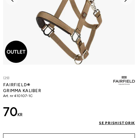
(29)
FAIRFIELD®
GRIMMA KALIBER
Art. nr
410107-1C
70
KR
SE PRISHISTORIK