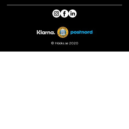
© Hööks.se 2020