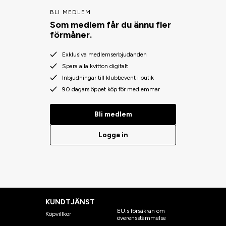
BLI MEDLEM
Som medlem får du ännu fler
förmåner.
Exklusiva medlemserbjudanden
Spara alla kvitton digitalt
Inbjudningar till klubbevent i butik
90 dagars öppet köp för medlemmar
Bli medlem
Logga in
KUNDTJÄNST
EU:s försäkran om
Köpvillkor
överensstämmelse