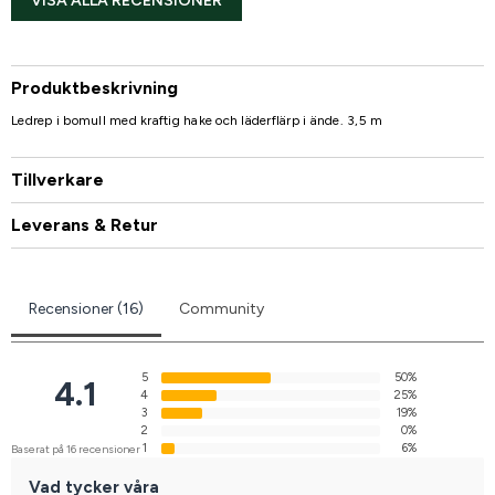
VISA ALLA RECENSIONER
Produktbeskrivning
Ledrep i bomull med kraftig hake och läderflärp i ände. 3,5 m
Tillverkare
Leverans & Retur
Recensioner (16)
Community
5
50%
4.1
4
25%
3
19%
2
0%
1
6%
Baserat på 16 recensioner
Vad tycker våra