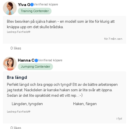
Ylva G
Verifierad köpare
Training Contender
Blev besviken på själva haken - en modell som är lite för klurig att 
knäppa upp om det skulle brådska.
Ledrep Fairfield®
för 7 mån. sen
0 likes
Hanna C
Verifierad köpare
Jumping Contender
Bra längd
Perfekt längd och bra grepp och tyngd! Ett av de bättre arbetsrepen 
jag testat. Nackdelen är kanske haken som är lite svår att öppna. 
Sedan är det lite opraktiskt med ett vitt rep...:-)
Längden, tyngden
Haken, färgen
Ledrep Fairfield®
i fjol
0 likes