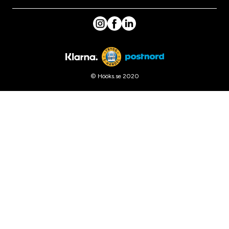
© Hööks.se 2020