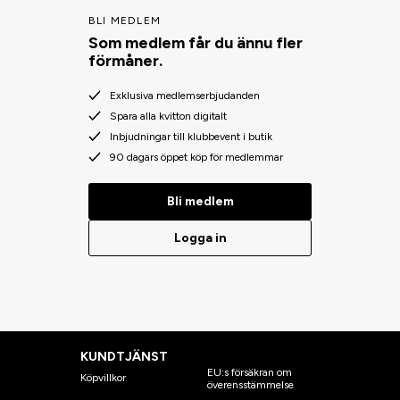
BLI MEDLEM
Som medlem får du ännu fler
förmåner.
Exklusiva medlemserbjudanden
Spara alla kvitton digitalt
Inbjudningar till klubbevent i butik
90 dagars öppet köp för medlemmar
Bli medlem
Logga in
KUNDTJÄNST
EU:s försäkran om
Köpvillkor
överensstämmelse