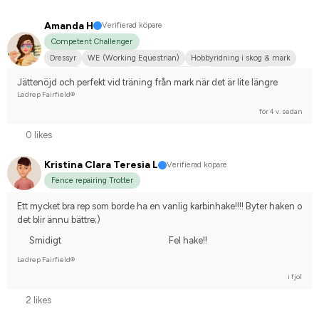
Amanda H
Verifierad köpare
Competent Challenger
Dressyr
WE (Working Equestrian)
Hobbyridning i skog & mark
Körning
Liten hund
Shetlandsponny
Dansk varmblod
Jättenöjd och perfekt vid träning från mark när det är lite längre
Tävlingsrider på hobbynivå
Ledrep Fairfield®
för 4 v. sedan
0 likes
Kristina Clara Teresia L
Verifierad köpare
Fence repairing Trotter
Ett mycket bra rep som borde ha en vanlig karbinhake!!!! Byter haken o 
det blir ännu bättre;)
Smidigt
Fel hake!!
Ledrep Fairfield®
i fjol
2 likes