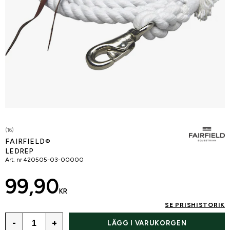
(16)
FAIRFIELD®
LEDREP
Art. nr
420505-03-00000
99,90
KR
SE PRISHISTORIK
-
+
LÄGG I VARUKORGEN