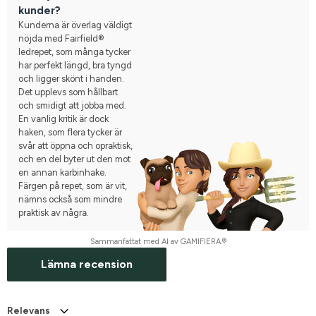
kunder?
Kunderna är överlag väldigt
nöjda med Fairfield®
ledrepet, som många tycker
har perfekt längd, bra tyngd
och ligger skönt i handen.
Det upplevs som hållbart
och smidigt att jobba med.
En vanlig kritik är dock
haken, som flera tycker är
svår att öppna och opraktisk,
och en del byter ut den mot
en annan karbinhake.
Färgen på repet, som är vit,
nämns också som mindre
praktisk av några.
Sammanfattat med AI av GAMIFIERA.®
Lämna recension
Relevans