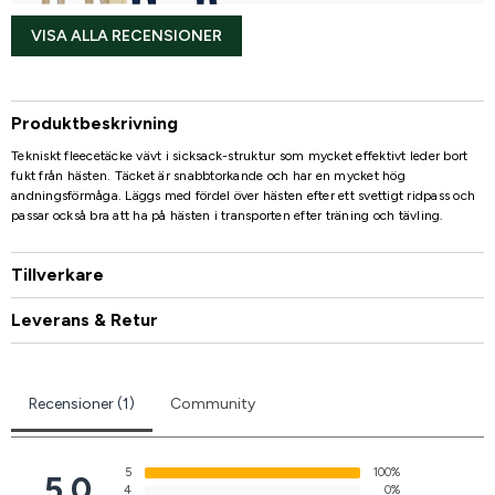
VISA ALLA RECENSIONER
Produktbeskrivning
Tekniskt fleecetäcke vävt i sicksack-struktur som mycket effektivt leder bort
fukt från hästen. Täcket är snabbtorkande och har en mycket hög
andningsförmåga. Läggs med fördel över hästen efter ett svettigt ridpass och
passar också bra att ha på hästen i transporten efter träning och tävling.
Tillverkare
Leverans & Retur
Recensioner (1)
Community
5
100%
5.0
4
0%