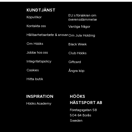
KUNDTJÄNST
EU:s försäkran om
Köpvillkor
överensstämmelse
Kontakta oss
Vanliga frågor
Hållbarhetsarbete & ansvar
Om Jula Holding
Om Hööks
Black Week
Jobba hos oss
Club Hööks
Integritetspolicy
Giftcard
Cookies
Ångra köp
Hitta butik
INSPIRATION
HÖÖKS
HÄSTSPORT AB
Hööks Academy
Företagsgatan 58
504 64 Borås
Sweden