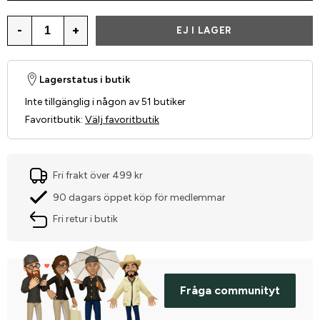
-
+
EJ I LAGER
Lagerstatus i butik
Inte tillgänglig i någon av 51 butiker
Favoritbutik
:
Välj favoritbutik
Fri frakt över 499 kr
90 dagars öppet köp för medlemmar
Fri retur i butik
Fråga communityt