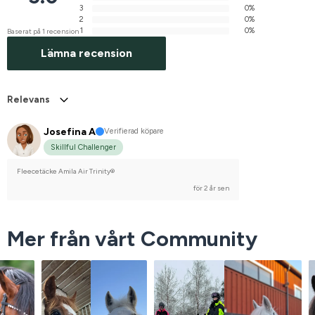
3
0%
2
0%
1
0%
Baserat på 1 recension
Lämna recension
Relevans
Josefina A
Verifierad köpare
Skillful Challenger
Fleecetäcke Amila Air Trinity®
för 2 år sen
Mer från vårt Community