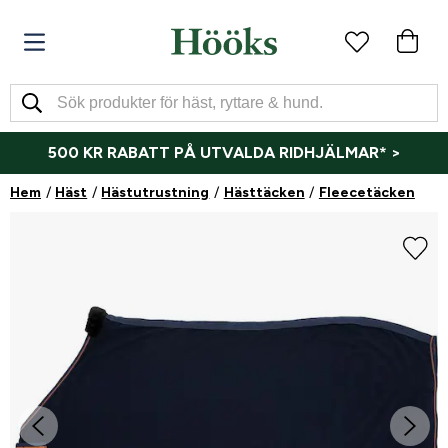
500 KR RABATT PÅ UTVALDA RIDHJÄLMAR* >
Hem
Häst
Hästutrustning
Hästtäcken
Fleecetäcken