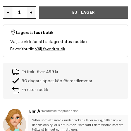
-
+
EJ I LAGER
Lagerstatus i butik
Välj storlek för att se lagerstatus i butiken
Favoritbutik
:
Välj favoritbutik
Fri frakt över 499 kr
90 dagars öppet köp för medlemmar
Fri retur i butik
Elin Å
Framröstad topprecension
Sitter som ett smäck under täcket! Glider aldrig, håller sig där 
det ska och fyller sin funktion. Haft mitt i flera vintrar, bara att 
tvätta så blir det som nytt igen.