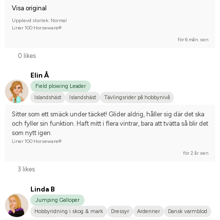
Visa original
Upplevd storlek: Normal
Liner 100 Horseware®
för 6 mån. sen
0 likes
Elin Å
Field plowing Leader
Islandshäst
Islandshäst
Tävlingsrider på hobbynivå
Sitter som ett smäck under täcket! Glider aldrig, håller sig där det ska 
och fyller sin funktion. Haft mitt i flera vintrar, bara att tvätta så blir det 
som nytt igen.
Liner 100 Horseware®
för 2 år sen
3 likes
Linda B
Jumping Galloper
Hobbyridning i skog & mark
Dressyr
Ardenner
Dansk varmblod