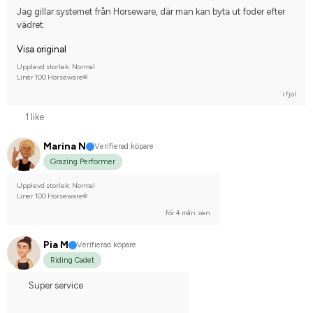
Dølahest
Engelskt fullblod
Fjordhäst
Jag gillar systemet från Horseware, där man kan byta ut foder efter 
Holländskt varmblod (KWPN)
Kallblodstravare
vädret.
Norsk varmblodshäst
Svenskt varmblod (SWB)
Varmblodstravare
Visa original
Norlandshäst
Oldenburger
Shetlandsponny
Nej, jag tävlar inte
Upplevd storlek: Normal
Liner 100 Horseware®
i fjol
1 like
Marina N
Verifierad köpare
Grazing Performer
Upplevd storlek: Normal
Liner 100 Horseware®
för 4 mån. sen
Pia M
Verifierad köpare
Riding Cadet
Super service