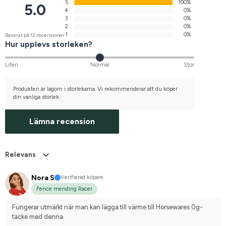
5
100%
5.0
4
0%
3
0%
2
0%
1
0%
Baserat på 12 recensioner
Hur upplevs storleken?
Liten
Normal
Stor
Produkten är lagom i storlekarna. Vi rekommenderar att du köper
din vanliga storlek.
Lämna recension
Relevans
Nora S
Verifierad köpare
Fence mending Racer
Fungerar utmärkt när man kan lägga till värme till Horsewares 0g-
täcke med denna.