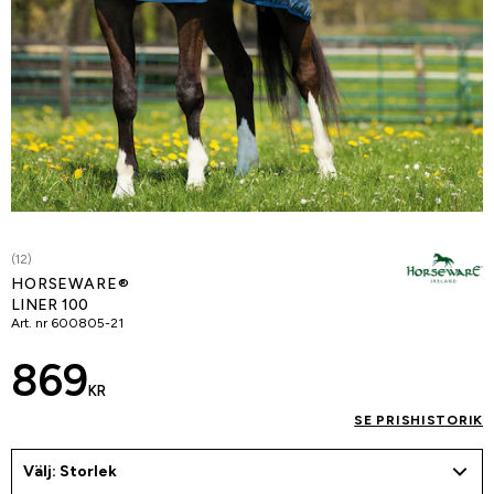
(12)
HORSEWARE®
LINER 100
Art. nr
600805-21
869
KR
SE PRISHISTORIK
Välj: Storlek