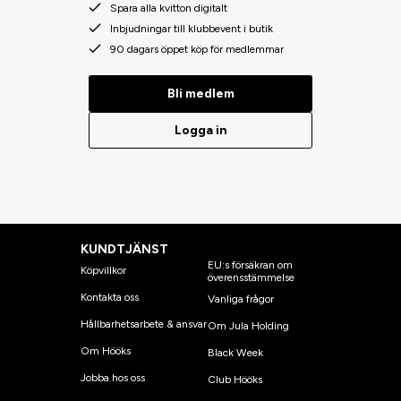
Spara alla kvitton digitalt
Inbjudningar till klubbevent i butik
90 dagars öppet köp för medlemmar
Bli medlem
Logga in
KUNDTJÄNST
EU:s försäkran om
Köpvillkor
överensstämmelse
Kontakta oss
Vanliga frågor
Hållbarhetsarbete & ansvar
Om Jula Holding
Om Hööks
Black Week
Jobba hos oss
Club Hööks