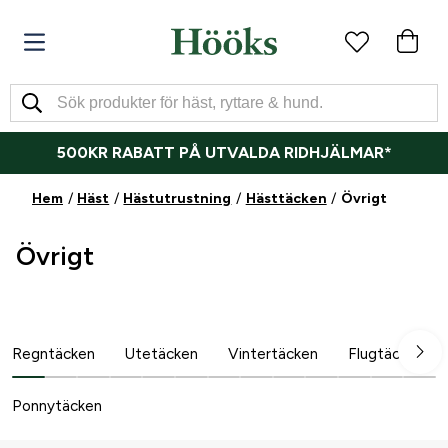
500KR RABATT PÅ UTVALDA RIDHJÄLMAR*
Hem
Häst
Hästutrustning
Hästtäcken
Övrigt
Övrigt
Regntäcken
Utetäcken
Vintertäcken
Flugtäcken &
Ponnytäcken