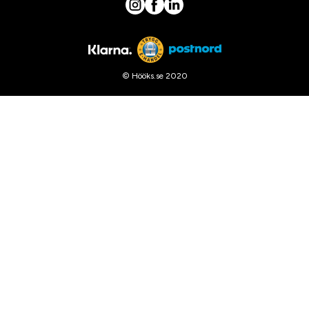
© Hööks.se 2020