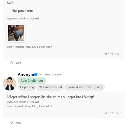
kallt.
Bra passform
Upplevd storlek: Normal
Liner Tornado Pony 100 g Fairfield®
för 7 mån. sen
0 likes
Anonym
Verifierad köpare
Able Challenger
Hoppning
Mellanstor hund
Svenskt varmblod (SWB)
Tävlingsrider på hobbynivå
Något större i bogen än skalet. Men ligger bra i övrigt!
Upplevd storlek: Normal
Liner Tornado Pony 100 g Fairfield®
för 5 mån. sen
0 likes