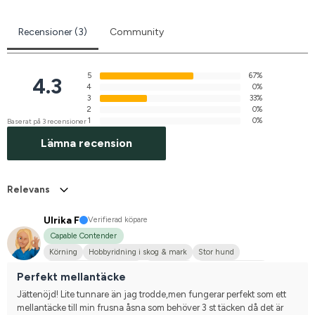
Recensioner (3)
Community
5
67%
4.3
4
0%
3
33%
2
0%
1
0%
Baserat på 3 recensioner
Lämna recension
Relevans
Ulrika F
Verifierad köpare
Capable Contender
Körning
Hobbyridning i skog & mark
Stor hund
Svenskt varmblod (SWB)
Annan häst
Nej, jag tävlar inte
Perfekt mellantäcke
Jättenöjd! Lite tunnare än jag trodde,men fungerar perfekt som ett 
mellantäcke till min frusna åsna som behöver 3 st täcken då det är 