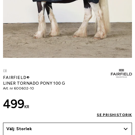
(3)
FAIRFIELD®
LINER TORNADO PONY 100 G
Art. nr
600602-10
499
KR
SE PRISHISTORIK
Välj: Storlek