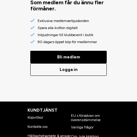
Som medlem får du ännu fler
förmåner.
Exklusiva medlemserbjudanden
Spara alla kvitton digitalt
Inbjudningar till klubbevent i butik
90 dagars öppet köp för medlemmar
Bli medlem
Logga in
KUNDTJÄNST
EU:s försäkran om
Köpvillkor
överensstämmelse
Kontakta oss
Vanliga frågor
Hållbarhetsarbete & ansvar
Om Jula Holding