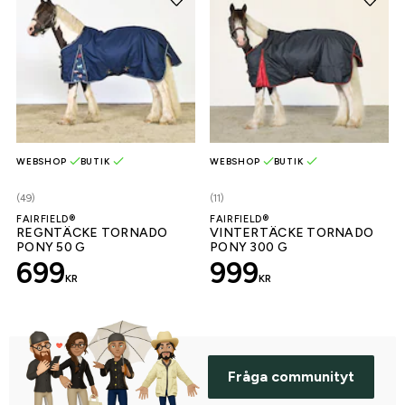
WEBSHOP
BUTIK
WEBSHOP
BUTIK
(49)
(11)
FAIRFIELD®
FAIRFIELD®
REGNTÄCKE TORNADO
VINTERTÄCKE TORNADO
PONY 50 G
PONY 300 G
699
999
KR
KR
Fråga communityt