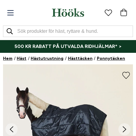
500 KR RABATT PÅ UTVALDA RIDHJÄLMAR* >
Hem
Häst
Hästutrustning
Hästtäcken
Ponnytäcken