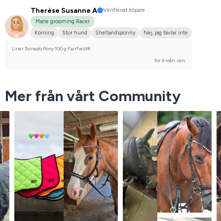
Therése Susanne A
Verifierad köpare
Mane grooming Racer
Körning
Stor hund
Shetlandsponny
Nej, jag tävlar inte
Liner Tornado Pony 100 g Fairfield®
för 9 mån. sen
Mer från vårt Community