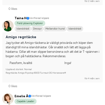
för 2 mån. sen
0 likes
Taina H
Verifierad köpare
Field plowing Explorer
Islandshäst
Dressyr
Mellanstor hund
Islandshäst
Tävlingsrider på hobbynivå
Amigo regntäcke
Jag tycker att Amigo-täckena är väldigt prisvärda och köper dem 
ständigt till mina islandshästar. Går snabbt och lätt att lägga på 
hästarna. Gillar att man slipper bensnörena och att det är T-spännen i 
bogen och på halstäckena. Rekommenderas.
Passform, kvalité
Inga!
Upplevd storlek: Normal
Regntäcke Amigo Ripstop 900D Turnout 0G Horseware®
för 4 mån. sen
0 likes
Emelie Å
Verifierad köpare
Capable Leader