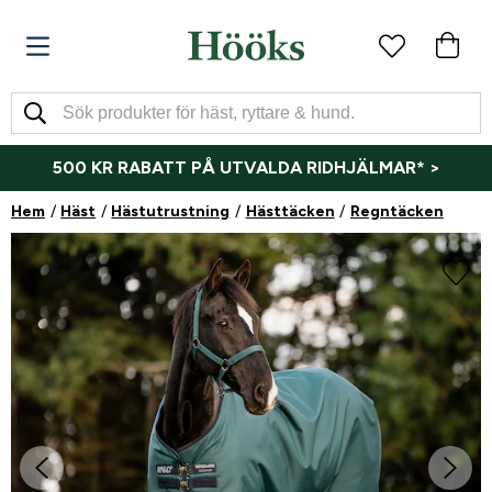
500 KR RABATT PÅ UTVALDA RIDHJÄLMAR* >
Hem
Häst
Hästutrustning
Hästtäcken
Regntäcken