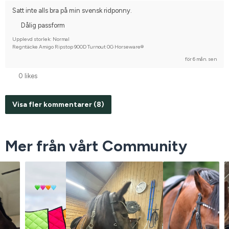
Satt inte alls bra på min svensk ridponny.
Dålig passform
Upplevd storlek: Normal
Regntäcke Amigo Ripstop 900D Turnout 0G Horseware®
för 6 mån. sen
0 likes
Visa fler kommentarer (8)
Mer från vårt Community