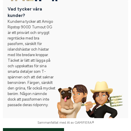
Vad tycker våra
kunder?
Kunderna tycker att Amigo
Ripstop 900D Turnout 0G
är ett prisvärt och snyggt
regntäcke med bra
passform, särskilt för
islandshästar och hästar
med lite bredare kroppar.
Täcket är lätt att lägga på
och uppskattas för sina
smarta detaljer som T-
spännen och att det saknar
bensnören. Färgen, särskilt
den gröna, får också mycket
beröm. Någon nämnde
dock att passformen inte
passade deras ridponny.
Sammanfattat med AI av GAMIFIERA.®