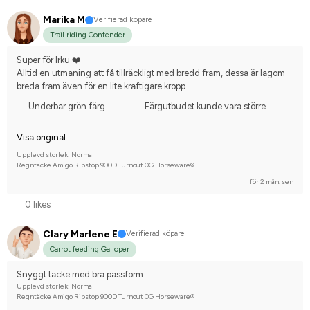
Marika M
Verifierad köpare
Trail riding Contender
Super för Irku ❤️
Alltid en utmaning att få tillräckligt med bredd fram, dessa är lagom 
breda fram även för en lite kraftigare kropp.
Underbar grön färg
Färgutbudet kunde vara större
Visa original
Upplevd storlek: Normal
Regntäcke Amigo Ripstop 900D Turnout 0G Horseware®
för 2 mån. sen
0 likes
Clary Marlene E
Verifierad köpare
Carrot feeding Galloper
Snyggt täcke med bra passform.
Upplevd storlek: Normal
Regntäcke Amigo Ripstop 900D Turnout 0G Horseware®