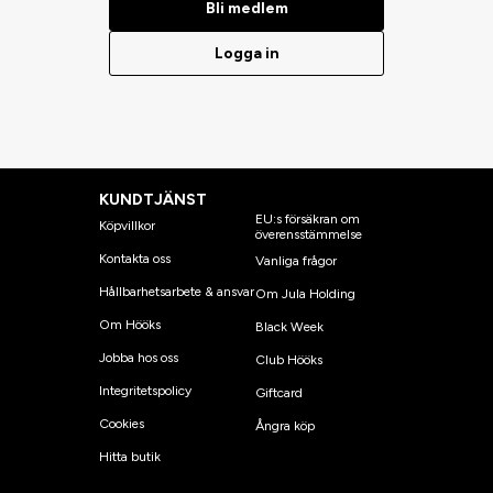
Bli medlem
Logga in
KUNDTJÄNST
EU:s försäkran om
Köpvillkor
överensstämmelse
Kontakta oss
Vanliga frågor
Hållbarhetsarbete & ansvar
Om Jula Holding
Om Hööks
Black Week
Jobba hos oss
Club Hööks
Integritetspolicy
Giftcard
Cookies
Ångra köp
Hitta butik