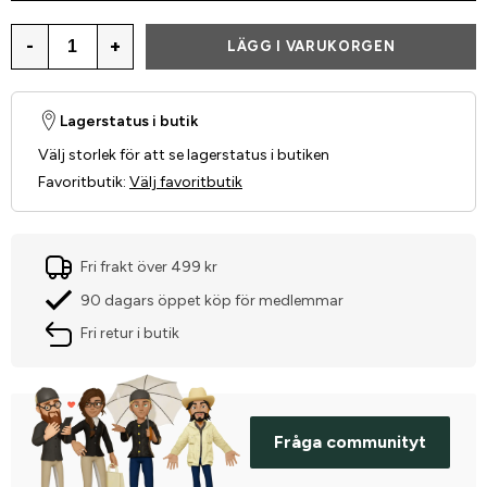
-
+
LÄGG I VARUKORGEN
Lagerstatus i butik
Välj storlek för att se lagerstatus i butiken
Favoritbutik
:
Välj favoritbutik
Fri frakt över 499 kr
90 dagars öppet köp för medlemmar
Fri retur i butik
Fråga communityt