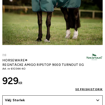
(13)
HORSEWARE®
REGNTÄCKE AMIGO RIPSTOP 900D TURNOUT 0G
Art. nr
610344-40
929
KR
SE PRISHISTORIK
Välj: Storlek