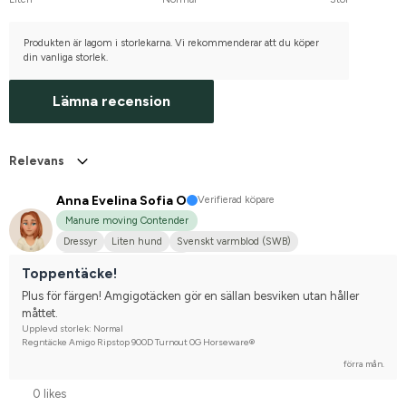
Produkten är lagom i storlekarna. Vi rekommenderar att du köper
din vanliga storlek.
Lämna recension
Relevans
Anna Evelina Sofia O
Verifierad köpare
Manure moving Contender
Dressyr
Liten hund
Svenskt varmblod (SWB)
Tävlingsrider på hobbynivå
Toppentäcke!
Plus för färgen! Amgigotäcken gör en sällan besviken utan håller 
måttet.
Upplevd storlek: Normal
Regntäcke Amigo Ripstop 900D Turnout 0G Horseware®
förra mån.
0 likes