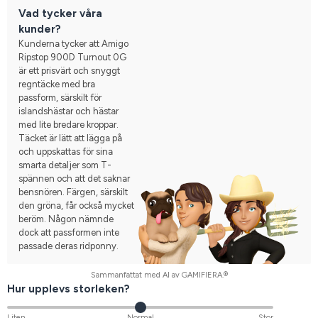
Vad tycker våra
kunder?
Kunderna tycker att Amigo
Ripstop 900D Turnout 0G
är ett prisvärt och snyggt
regntäcke med bra
passform, särskilt för
islandshästar och hästar
med lite bredare kroppar.
Täcket är lätt att lägga på
och uppskattas för sina
smarta detaljer som T-
spännen och att det saknar
bensnören. Färgen, särskilt
den gröna, får också mycket
beröm. Någon nämnde
dock att passformen inte
passade deras ridponny.
Sammanfattat med AI av GAMIFIERA.®
Hur upplevs storleken?
Liten
Normal
Stor