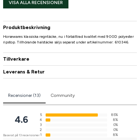
VISA ALLA RECENSIONER
Produktbeskrivning
Horsewares klassiska regntäcke, nu i förbättrad kvalitet med 900D polyester
ripstop. Tillhörande halstäcke säljs separat under artikelnummer: 610346.
Tillverkare
Leverans & Retur
Recensioner (13)
Community
5
85%
4.6
4
8%
3
0%
2
0%
1
8%
Baserat på 13 recensioner