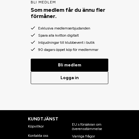
BLI MEDLEM
Som medlem får du ännu fler
förmåner.
Exklusiva medlemserbjudanden
Spara alla kvitton digitalt
Inbjudningar till klubbevent i butik
90 dagars öppet köp för medlemmar
Bli medlem
Logga in
KUNDTJÄNST
EU:s försäkran om
Köpvillkor
överensstämmelse
Kontakta oss
Vanliga frågor