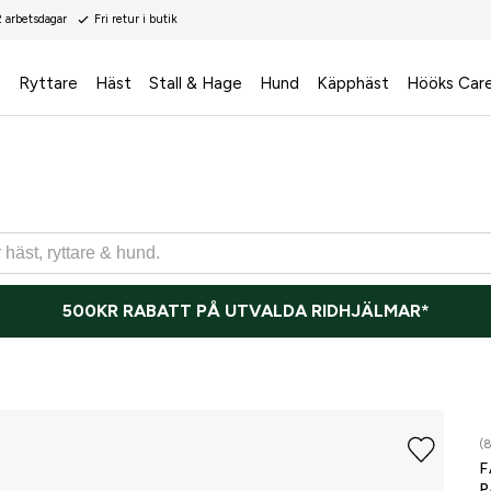
2 arbetsdagar
Fri retur i butik
s
Ryttare
Häst
Stall & Hage
Hund
Käpphäst
Hööks Car
500KR RABATT PÅ UTVALDA RIDHJÄLMAR*
(8
F
P