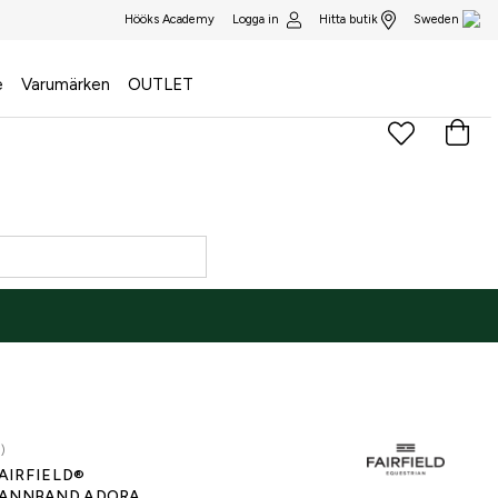
Logga in
Hitta butik
Hööks Academy
Sweden
e
Varumärken
OUTLET
)
AIRFIELD®
ANNBAND ADORA