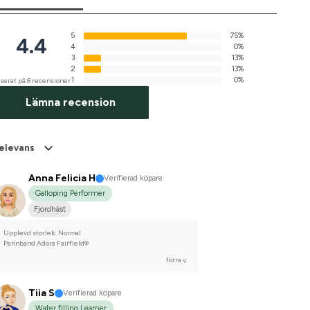
5
75%
4.4
4
0%
3
13%
2
13%
1
0%
serat på 8 recensioner
Lämna recension
elevans
Anna Felicia H
Verifierad köpare
Galloping Performer
Fjordhäst
Upplevd storlek: Normal
Pannband Adora Fairfield®
förra v.
Tiia S
Verifierad köpare
Water filling Learner