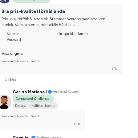
Bra pris-kvalitetförhållande
Pris-kvalitetförhållande ok. Stämmer överens med angiven 
storlek. Vackra stenar, har hittills hållit alla.
Vacker
Fångar lite damm
Prisvärd
Visa original
Pannband Adora Fairfield®
i fjol
0 likes
Carina Mariana L
Verifierad köpare
Competent Challenger
Dressyr
Kallblodstravare
Pannband Adora Fairfield®
i fjol
Camilla J
Verifierad köpare