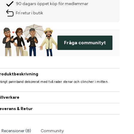
90 dagars öppet köp för medlemmar
Fri retur i butik
Fråga communityt
roduktbeskrivning
ängt pannband dekorerat med två rader stenar och clincher i mitten.
illverkare
everans & Retur
Recensioner (8)
Community