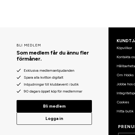
KUNDTJ
BLI MEDLEM
Köpvillkor
Som medlem får du ännu fler
Kontakta os
förmåner.
Hållbarhets
Exklusiva medlemserbjudanden
Om Hööks
Spara alla kvitton digitalt
Jobba hos o
Inbjudningar till klubbevent i butik
90 dagars öppet köp för medlemmar
Integritetsp
Cookies
Bli medlem
Hitta butik
Logga in
PRENU