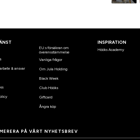
ÄNST
INSPIRATION
EU:s försäkran om
Hööks Academy
överensstämmelse
s
Vanliga frågor
arbete & ansvar
Om Jula Holding
Black Week
ss
Club Hööks
olicy
Giftcard
Ångra köp
MERERA PÅ VÅRT NYHETSBREV