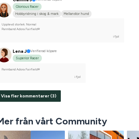
Glorious Racer
Hobbyridning i skog & mark
Mellanstor hund
Svenskt varmblod (SWB)
Nej, jag tävlar inte
Upplevd storlek: Normal
Pannband Adora Fairfield®
i fjol
Lena J
Verifierad köpare
Superior Racer
Pannband Adora Fairfield®
i fjol
Visa fler kommentarer (3)
Mer från vårt Community