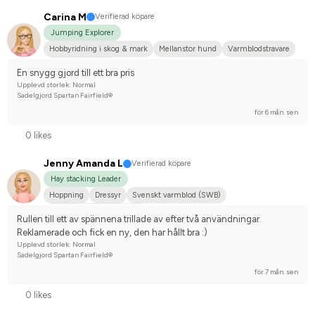
Carina M
Verifierad köpare
Jumping Explorer
Hobbyridning i skog & mark
Mellanstor hund
Varmblodstravare
Nej, jag tävlar inte
En snygg gjord till ett bra pris
Upplevd storlek: Normal
Sadelgjord Spartan Fairfield®
för 6 mån. sen
0 likes
Jenny Amanda L
Verifierad köpare
Hay stacking Leader
Hoppning
Dressyr
Svenskt varmblod (SWB)
Tävlingsrider på hobbynivå
Rullen till ett av spännena trillade av efter två användningar. 
Reklamerade och fick en ny, den har hållt bra :)
Upplevd storlek: Normal
Sadelgjord Spartan Fairfield®
för 7 mån. sen
0 likes