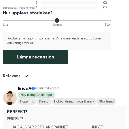
2
0%
1
0%
Baserat på 7 recensioner
Hur upplevs storleken?
Liten
Normal
Stor
Produkten är lagom i storlekarna. Vi rekommenderar att du köper
din vanliga storlek.
Lämna recension
Relevans
Erica A
Verifierad köpare
Hay baling Challenger
Hoppning
Dressyr
Hobbyridning i skog & mark
Stor hund
Dansk varmblod
Tävlingsrider på hobbynivå
PERFEKT!
PERFEKT!
JAG ÄLSKAR DET HÄR SPÄNNET!
INGET!