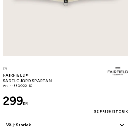
(7)
FAIRFIELD®
SADELGJORD SPARTAN
Art. nr
330022-10
299
KR
SE PRISHISTORIK
Välj: Storlek