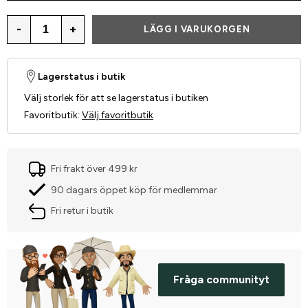
-
+
LÄGG I VARUKORGEN
Lagerstatus i butik
Välj storlek för att se lagerstatus i butiken
Favoritbutik
:
Välj favoritbutik
Fri frakt över 499 kr
90 dagars öppet köp för medlemmar
Fri retur i butik
Fråga communityt