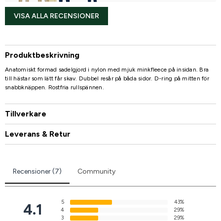
VISA ALLA RECENSIONER
Produktbeskrivning
Anatomiskt formad sadelgjord i nylon med mjuk minkfleece på insidan. Bra
till hästar som lätt får skav. Dubbel resår på båda sidor. D-ring på mitten för
snabbknäppen. Rostfria rullspännen.
Tillverkare
Leverans & Retur
Recensioner (7)
Community
5
43%
4.1
4
29%
3
29%