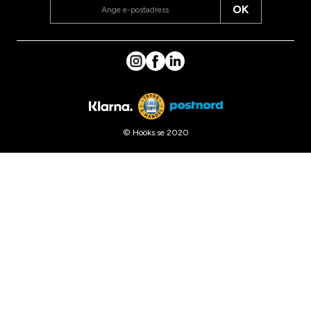
OK
© Hööks.se 2020