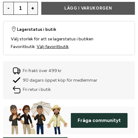
-
+
LÄGG I VARUKORGEN
Lagerstatus i butik
Välj storlek för att se lagerstatus i butiken
Favoritbutik
:
Välj favoritbutik
Fri frakt över 499 kr
90 dagars öppet köp för medlemmar
Fri retur i butik
Fråga communityt