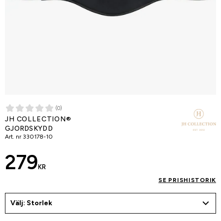
(0)
JH COLLECTION®
GJORDSKYDD
Art. nr
330178-10
279
KR
SE PRISHISTORIK
Välj: Storlek