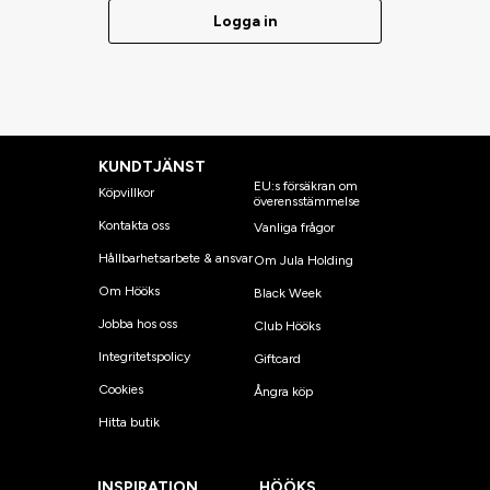
Logga in
KUNDTJÄNST
EU:s försäkran om
Köpvillkor
överensstämmelse
Kontakta oss
Vanliga frågor
Hållbarhetsarbete & ansvar
Om Jula Holding
Om Hööks
Black Week
Jobba hos oss
Club Hööks
Integritetspolicy
Giftcard
Cookies
Ångra köp
Hitta butik
INSPIRATION
HÖÖKS