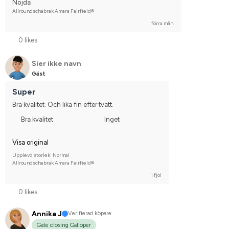
Nöjda
Allroundschabrak Amara Fairfield®
förra mån.
0 likes
Sier ikke navn
Gäst
Super
Bra kvalitet. Och lika fin efter tvätt.
Bra kvalitet
Inget
Visa original
Upplevd storlek: Normal
Allroundschabrak Amara Fairfield®
i fjol
0 likes
Annika J
Verifierad köpare
Gate closing Galloper