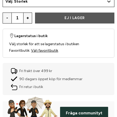
Välj: Storlek
-
+
EJ I LAGER
Lagerstatus i butik
Välj storlek för att se lagerstatus i butiken
Favoritbutik
:
Välj favoritbutik
Fri frakt över 499 kr
90 dagars öppet köp för medlemmar
Fri retur i butik
Fråga communityt