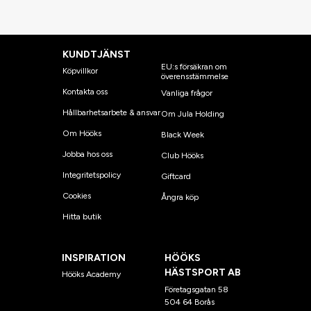
KUNDTJÄNST
EU:s försäkran om
Köpvillkor
överensstämmelse
Kontakta oss
Vanliga frågor
Hållbarhetsarbete & ansvar
Om Jula Holding
Om Hööks
Black Week
Jobba hos oss
Club Hööks
Integritetspolicy
Giftcard
Cookies
Ångra köp
Hitta butik
INSPIRATION
HÖÖKS
HÄSTSPORT AB
Hööks Academy
Företagsgatan 58
504 64 Borås