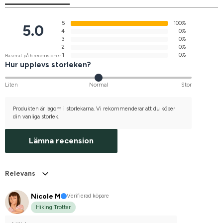
5
100%
5.0
4
0%
3
0%
2
0%
1
0%
Baserat på 6 recensioner
Hur upplevs storleken?
Liten
Normal
Stor
Produkten är lagom i storlekarna. Vi rekommenderar att du köper
din vanliga storlek.
Lämna recension
Relevans
Nicole M
Verifierad köpare
Hiking Trotter