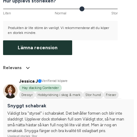
Hur upplevs storleken?
Liten
Normal
Stor
Produkten är lite större än vanligt. Vi rekommenderar att du köper
en storlek mindre.
Lämna recension
Relevans
Jessica J
Verifierad köpare
Hay stacking Contender
Dressyr
Hobbyridning i skog & mark
Stor hund
Frieser
Svenskt varmblod (SWB)
Arabiskt fullblod
Varmblodstravare
Snyggt schabrak
Tävlingsrider på hobbynivå
Väldigt bra "styrsel" i schabraket. Det behåller formen och blir inte 
sladdrigt. Upplever dock storleken full som Väldigt stor, så har man 
små nätta hästar så kan full nog bli lite väl stort. Men är nog en 
smaksak. Snygga färger och bra kvalité till oslagbart pris.
Upplevd storlek: Stor