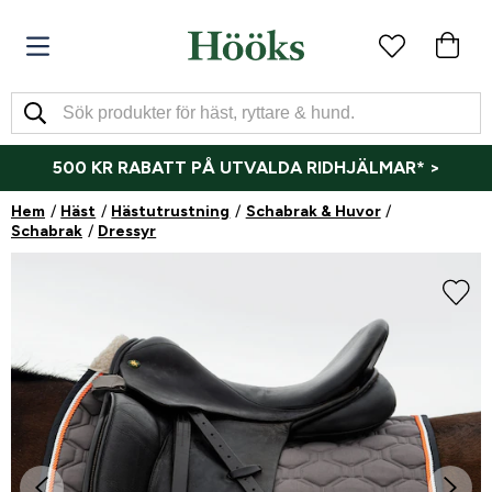
500 KR RABATT PÅ UTVALDA RIDHJÄLMAR* >
Hem
Häst
Hästutrustning
Schabrak & Huvor
Schabrak
Dressyr