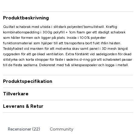
Produktbeskrivning
Quiltat schabrak med utsida i slitstark polyester/bomullstwill. Kraftig
kombinationspadding i 300g polyfill + 1cm foam ger ett stadigt schabrak
som håller formen och ligger på plats. Insida i 100% polyester
funktionsmaterial som hjälper till att transportera bort fukt ifrån hästen.
Teddyfodrat vid manken för att motverka skav samt panel i 3D mesh längst
ryggraden för att ge ökad ventilation. Extra förstärkt vid sadelgjorden för ökad
slitstyrka och korta stroppar för fäste i sadelns d-ring gör att schabraket passar
till de flesta sadlarna. Dekorerat med två silkespasspoaler och logga i metall.
Produktspecifikation
Tillverkare
Leverans & Retur
Recensioner (22)
Community