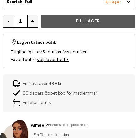
Storlek: Full
Ej i lager
-
+
EJ I LAGER
Lagerstatus i butik
Tillgänglig i 1 av 51 butiker
Visa butiker
Favoritbutik
:
Välj favoritbutik
Fri frakt över 499 kr
90 dagars öppet köp för medlemmar
Fri retur i butik
Aimee P
Framröstad topprecension
Fin färg och söt design