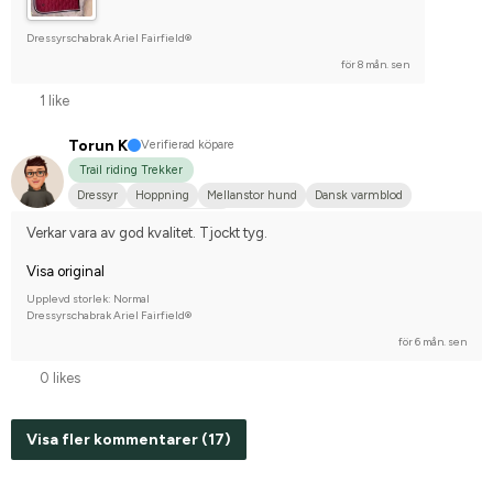
Dressyrschabrak Ariel Fairfield®
för 8 mån. sen
1 like
Torun K
Verifierad köpare
Trail riding Trekker
Dressyr
Hoppning
Mellanstor hund
Dansk varmblod
Tävlingsrider på hobbynivå
Verkar vara av god kvalitet. Tjockt tyg.
Visa original
Upplevd storlek: Normal
Dressyrschabrak Ariel Fairfield®
för 6 mån. sen
0 likes
Visa fler kommentarer (17)