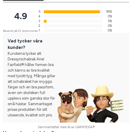
5
95%
4.9
4
0%
3
5%
2
0%
1
0%
Baserat på 22 recensioner
Vad tycker våra
kunder?
Kunderna tycker att
Dressyrschabrak Ariel
Fairfield® håller formen bra
och känns av bra kvalitet
med tjockt tyg. Många gillar
att schabraket har snygga
färger och en bra passform,
även om storleken full
upplevs som ganska stor för
små hästar. Sammantaget
prisas produkten för sitt
utseende, kvalitet och pris.
Sammanfattat med AI av GAMIFIERA.®