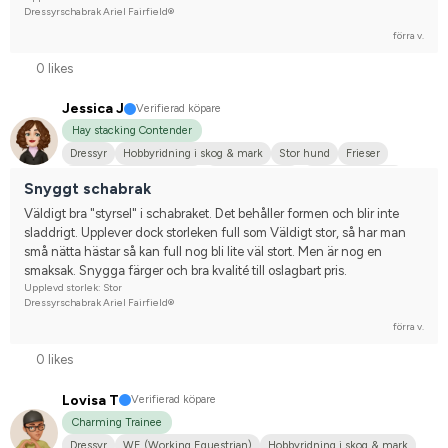
Dressyrschabrak Ariel Fairfield®
förra v.
0 likes
Jessica J
Verifierad köpare
Hay stacking Contender
Dressyr
Hobbyridning i skog & mark
Stor hund
Frieser
Svenskt varmblod (SWB)
Arabiskt fullblod
Varmblodstravare
Snyggt schabrak
Tävlingsrider på hobbynivå
Väldigt bra "styrsel" i schabraket. Det behåller formen och blir inte 
sladdrigt. Upplever dock storleken full som Väldigt stor, så har man 
små nätta hästar så kan full nog bli lite väl stort. Men är nog en 
smaksak. Snygga färger och bra kvalité till oslagbart pris.
Upplevd storlek: Stor
Dressyrschabrak Ariel Fairfield®
förra v.
0 likes
Lovisa T
Verifierad köpare
Charming Trainee
Dressyr
WE (Working Equestrian)
Hobbyridning i skog & mark