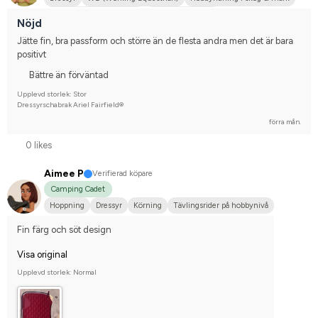
Svenskt varmblod (SWB)
Nej, jag tävlar inte
Nöjd
Jätte fin, bra passform och större än de flesta andra men det är bara 
positivt
Bättre än förväntad
Upplevd storlek: Stor
Dressyrschabrak Ariel Fairfield®
förra mån.
0 likes
Aimee P
Verifierad köpare
Camping Cadet
Hoppning
Dressyr
Körning
Tävlingsrider på hobbynivå
Fin färg och söt design
Visa original
Upplevd storlek: Normal