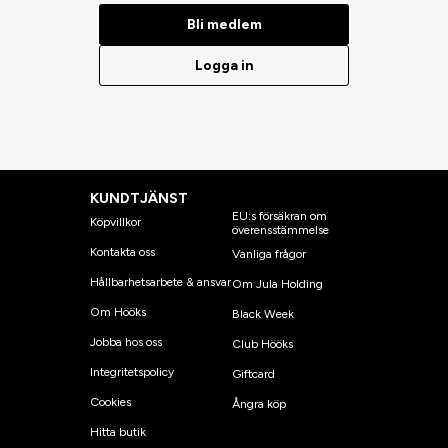
Bli medlem
Logga in
KUNDTJÄNST
EU:s försäkran om
Köpvillkor
överensstämmelse
Kontakta oss
Vanliga frågor
Hållbarhetsarbete & ansvar
Om Jula Holding
Om Hööks
Black Week
Jobba hos oss
Club Hööks
Integritetspolicy
Giftcard
Cookies
Ångra köp
Hitta butik