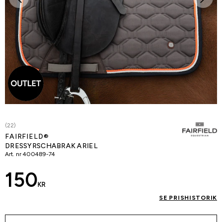
(22)
FAIRFIELD®
DRESSYRSCHABRAK ARIEL
Art. nr
400489-74
150
KR
SE PRISHISTORIK