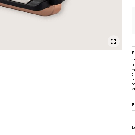
P
St
at
me
Br
oc
ge
Vi
P
T
L