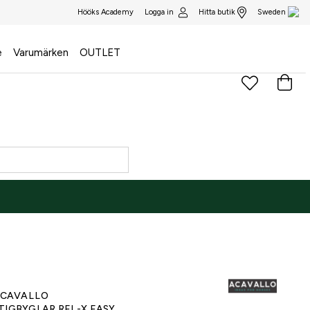
Logga in
Hitta butik
Hööks Academy
Sweden
e
Varumärken
OUTLET
NE ONLY
)
CAVALLO
TIGBYGLAR REL-X EASY