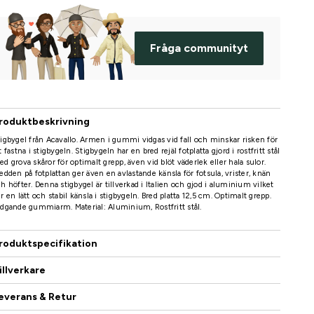
Fråga communityt
roduktbeskrivning
igbygel från Acavallo. Armen i gummi vidgas vid fall och minskar risken för
t fastna i stigbygeln. Stigbygeln har en bred rejäl fotplatta gjord i rostfritt stål
d grova skåror för optimalt grepp, även vid blöt väderlek eller hala sulor.
edden på fotplattan ger även en avlastande känsla för fotsula, vrister, knän
h höfter. Denna stigbygel är tillverkad i Italien och gjod i aluminium vilket
r en lätt och stabil känsla i stigbygeln. Bred platta 12,5 cm. Optimalt grepp.
dgande gummiarm. Material: Aluminium, Rostfritt stål.
roduktspecifikation
illverkare
everans & Retur