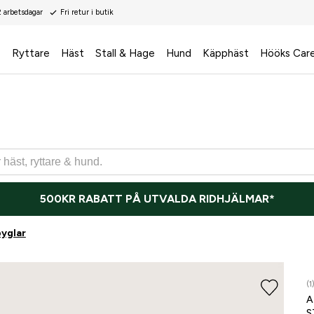
2 arbetsdagar
Fri retur i butik
s
Ryttare
Häst
Stall & Hage
Hund
Käpphäst
Hööks Car
500KR RABATT PÅ UTVALDA RIDHJÄLMAR*
byglar
ONLI
(1
A
S