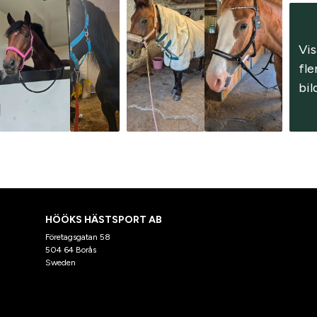
Vis
fler
bil
HÖÖKS HÄSTSPORT AB
Företagsgatan 58
504 64 Borås
Sweden