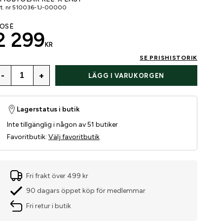
t. nr
510036-1J-00000
OSÉ
2 299
KR
SE PRISHISTORIK
-
+
LÄGG I VARUKORGEN
Lagerstatus i butik
Inte tillgänglig i någon av 51 butiker
Favoritbutik
:
Välj favoritbutik
Fri frakt över 499 kr
90 dagars öppet köp för medlemmar
Fri retur i butik