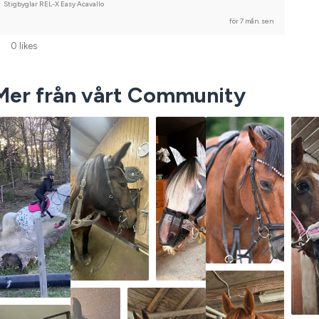
Stigbyglar REL-X Easy Acavallo
för 7 mån. sen
0 likes
Mer från vårt Community