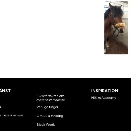
ÄNST
INSPIRATION
EU:s försäkran om
Hööks Academy
överensstämmelse
s
Vanliga frågor
arbete & ansvar
Om Jula Holding
Black Week