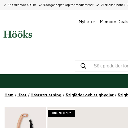
Fri frakt över 499 kr
90 dagar öppet köp för medlemmar
Vi skickar inom 1-
Nyheter
Member Deal
Hem
Häst
Hästutrustning
Stigläder och stigbyglar
Stig
ONLINE ONLY