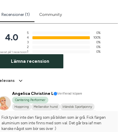
Recensioner (1)
Community
5
0%
4.0
4
100%
3
0%
2
0%
1
0%
serat på 1 recension
Lämna recension
elevans
Angelica Christine L
Verifierad köpare
Cantering Performer
Hoppning
Mellanstor hund
Irländsk Sportponny
Svenskt varmblod (SWB)
Tävlingsrider på hobbynivå
Fick tyvärr inte den färg som på bilden som är grå. Fick färgen 
aluminium som inte finns med som val. Det går bra iaf men 
kanske något som bör ses över :)