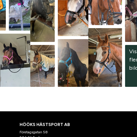
Vis
fler
bil
HÖÖKS HÄSTSPORT AB
Företagsgatan 58