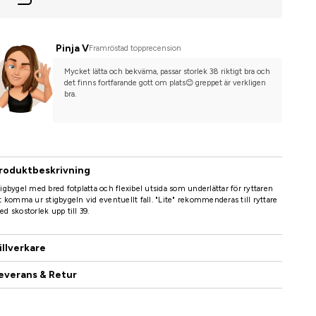
Pinja V
Framröstad topprecension
Mycket lätta och bekväma, passar storlek 38 riktigt bra och 
det finns fortfarande gott om plats😊 greppet är verkligen 
bra.
roduktbeskrivning
igbygel med bred fotplatta och flexibel utsida som underlättar för ryttaren
t komma ur stigbygeln vid eventuellt fall. "Lite" rekommenderas till ryttare
d skostorlek upp till 39.
illverkare
everans & Retur