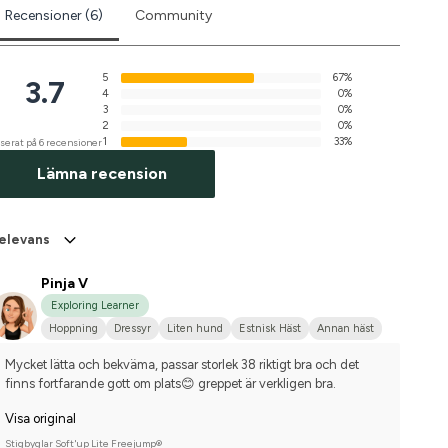
Recensioner (6)
Community
5
67%
3.7
4
0%
3
0%
2
0%
1
33%
serat på 6 recensioner
Lämna recension
elevans
Pinja V
Exploring Learner
Hoppning
Dressyr
Liten hund
Estnisk Häst
Annan häst
Mycket lätta och bekväma, passar storlek 38 riktigt bra och det 
finns fortfarande gott om plats😊 greppet är verkligen bra.
Visa original
Stigbyglar Soft'up Lite Freejump®