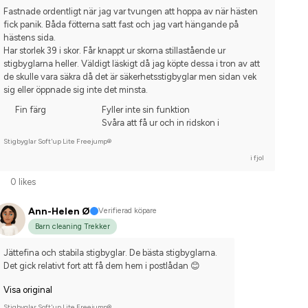
Fastnade ordentligt när jag var tvungen att hoppa av när hästen 
fick panik. Båda fötterna satt fast och jag vart hängande på 
hästens sida. 
Har storlek 39 i skor. Får knappt ur skorna stillastående ur 
stigbyglarna heller. Väldigt läskigt då jag köpte dessa i tron av att 
de skulle vara säkra då det är säkerhetsstigbyglar men sidan vek 
sig eller öppnade sig inte det minsta.
Fin färg
Fyller inte sin funktion
Svåra att få ur och in ridskon i
Stigbyglar Soft'up Lite Freejump®
i fjol
0 likes
Ann-Helen Ø
Verifierad köpare
Barn cleaning Trekker
Jättefina och stabila stigbyglar. De bästa stigbyglarna. 
Det gick relativt fort att få dem hem i postlådan 😊
Visa original
Stigbyglar Soft'up Lite Freejump®