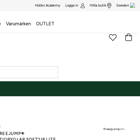
Logga in
Hitta butik
Hööks Academy
Sweden
e
Varumärken
OUTLET
)
REEJUMP®
TIGBYGLAR SOFT'UP LITE