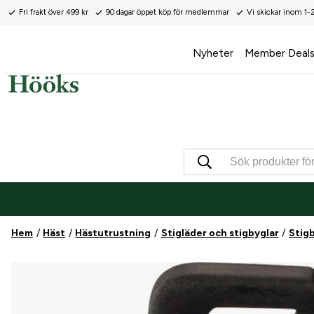
Fri frakt över 499 kr
90 dagar öppet köp för medlemmar
Vi skickar inom 1-
Nyheter
Member Deal
Hem
Häst
Hästutrustning
Stigläder och stigbyglar
Stig