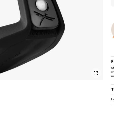
P
St
at
me
T
L