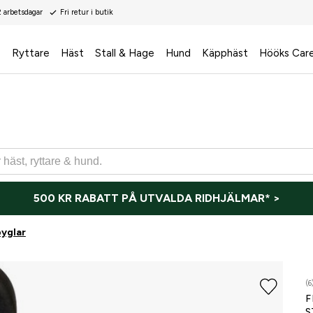
2 arbetsdagar
Fri retur i butik
s
Ryttare
Häst
Stall & Hage
Hund
Käpphäst
Hööks Car
500 KR RABATT PÅ UTVALDA RIDHJÄLMAR* >
byglar
(6
F
S