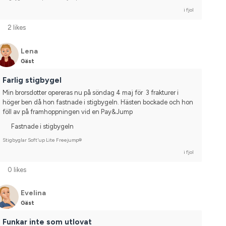
i fjol
2 likes
Lena
Gäst
Farlig stigbygel
Min brorsdotter opereras nu på söndag 4 maj för  3 frakturer i 
höger ben då hon fastnade i stigbygeln. Hästen bockade och hon 
föll av på framhoppningen vid en Pay&Jump
Fastnade i stigbygeln
Stigbyglar Soft'up Lite Freejump®
i fjol
0 likes
Evelina
Gäst
Funkar inte som utlovat