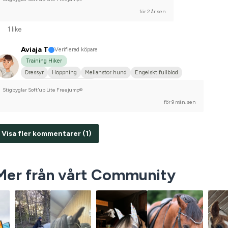
för 2 år sen
1 like
Aviaja T
Verifierad köpare
Training Hiker
Dressyr
Hoppning
Mellanstor hund
Engelskt fullblod
Tävlingsrider på hobbynivå
Stigbyglar Soft'up Lite Freejump®
för 9 mån. sen
Visa fler kommentarer (1)
Mer från vårt Community