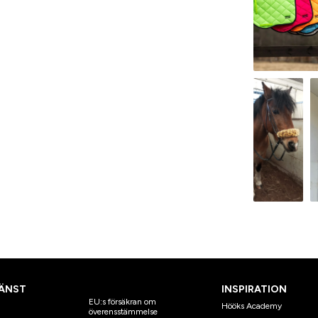
ÄNST
INSPIRATION
EU:s försäkran om
Hööks Academy
överensstämmelse