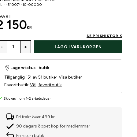
t. nr
510074-10-00000
VART
2 150
KR
SE PRISHISTORIK
-
+
LÄGG I VARUKORGEN
Lagerstatus i butik
Tillgänglig i 51 av 51 butiker
Visa butiker
Favoritbutik
:
Välj favoritbutik
Skickas inom 1-2 arbetsdagar
Fri frakt över 499 kr
90 dagars öppet köp för medlemmar
Fri retur i butik