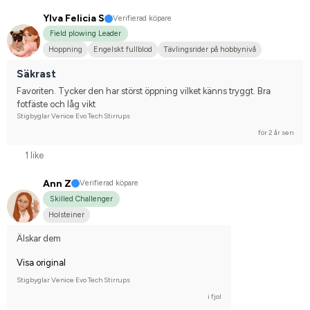
Ylva Felicia S
Verifierad köpare
Field plowing Leader
Hoppning
Engelskt fullblod
Tävlingsrider på hobbynivå
Säkrast
Favoriten. Tycker den har störst öppning vilket känns tryggt. Bra 
fotfäste och låg vikt
Stigbyglar Venice Evo Tech Stirrups
för 2 år sen
1 like
Ann Z
Verifierad köpare
Skilled Challenger
Holsteiner
Älskar dem
Visa original
Stigbyglar Venice Evo Tech Stirrups
i fjol