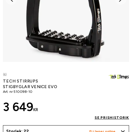
(6)
TECH STIRRUPS
STIGBYGLAR VENICE EVO
Art. nr
510098-10
3 649
KR
SE PRISHISTORIK
Storlek: 22
Ej i lager online