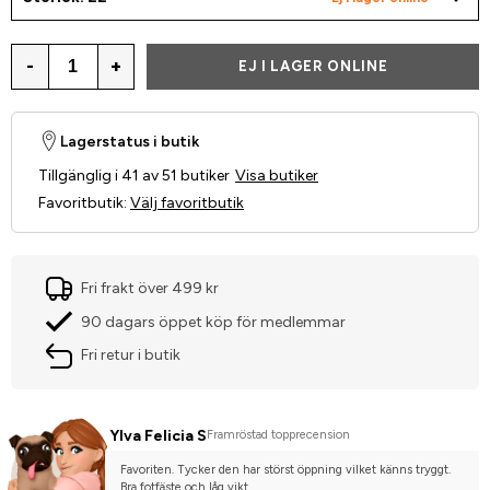
-
+
EJ I LAGER ONLINE
Lagerstatus i butik
Tillgänglig i 41 av 51 butiker
Visa butiker
Favoritbutik
:
Välj favoritbutik
Fri frakt över 499 kr
90 dagars öppet köp för medlemmar
Fri retur i butik
Ylva Felicia S
Framröstad topprecension
Favoriten. Tycker den har störst öppning vilket känns tryggt. 
Bra fotfäste och låg vikt