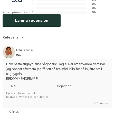
3
0%
2
0%
1
0%
Baserat på 6 recensioner
Lämna recension
Relevans
Christina
Gäst
Dom bästa stigbyglarna någonsin!! Jag älskar att använda dem när 
jag hoppar eftersom jag får ett så bra stöd! Min fot hålls jätte bra i 
stigbygeln. 
REKOMMENDERAR!!!
Allt!
Ingenting!
Upplevd storlek: Normal
Stigbyglar Venice Evo Tech Stirrups
för 12 mån. sen
0 likes