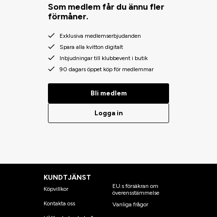
Som medlem får du ännu fler
förmåner.
Exklusiva medlemserbjudanden
Spara alla kvitton digitalt
Inbjudningar till klubbevent i butik
90 dagars öppet köp för medlemmar
Bli medlem
Logga in
KUNDTJÄNST
EU:s försäkran om
Köpvillkor
överensstämmelse
Kontakta oss
Vanliga frågor