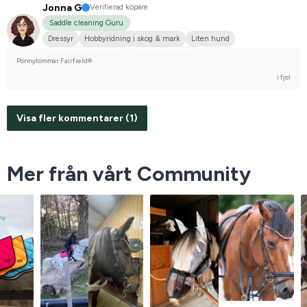
Jonna G
Verifierad köpare
Saddle cleaning Guru
Dressyr
Hobbyridning i skog & mark
Liten hund
Nordsvensk brukshäst
Nej, jag tävlar inte
Ponnytömmar Fairfield®
i fjol
Visa fler kommentarer (1)
Mer från vårt Community