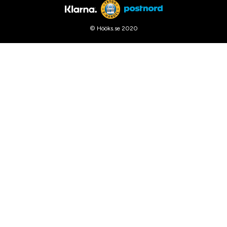
© Hööks.se 2020