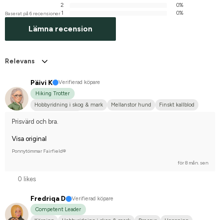
2
0%
1
0%
Baserat på 6 recensioner
Lämna recension
Relevans
Päivi K
Verifierad köpare
Hiking Trotter
Hobbyridning i skog & mark
Mellanstor hund
Finskt kallblod
Nej, jag tävlar inte
Prisvärd och bra.
Visa original
Ponnytömmar Fairfield®
för 8 mån. sen
0 likes
Fredriqa D
Verifierad köpare
Competent Leader