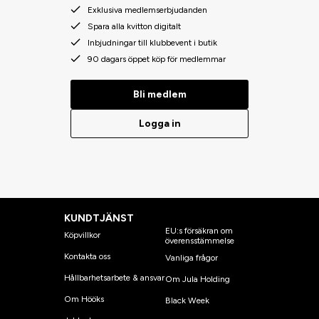
Exklusiva medlemserbjudanden
Spara alla kvitton digitalt
Inbjudningar till klubbevent i butik
90 dagars öppet köp för medlemmar
Bli medlem
Logga in
KUNDTJÄNST
EU:s försäkran om
Köpvillkor
överensstämmelse
Kontakta oss
Vanliga frågor
Hållbarhetsarbete & ansvar
Om Jula Holding
Om Hööks
Black Week