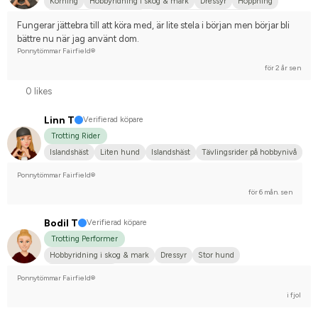
Körning
Hobbyridning i skog & mark
Dressyr
Hoppning
Liten hund
Annan häst
Tävlingsrider på hobbynivå
Fungerar jättebra till att köra med, är lite stela i början men börjar bli 
bättre nu när jag använt dom.
Ponnytömmar Fairfield®
för 2 år sen
0 likes
Linn T
Verifierad köpare
Trotting Rider
Islandshäst
Liten hund
Islandshäst
Tävlingsrider på hobbynivå
Ponnytömmar Fairfield®
för 6 mån. sen
Bodil T
Verifierad köpare
Trotting Performer
Hobbyridning i skog & mark
Dressyr
Stor hund
Nej, jag tävlar inte
Ponnytömmar Fairfield®
i fjol