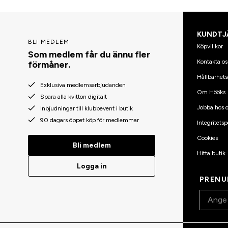
KUNDTJ
BLI MEDLEM
Köpvillkor
Som medlem får du ännu fler
Kontakta os
förmåner.
Hållbarhets
Exklusiva medlemserbjudanden
Om Hööks
Spara alla kvitton digitalt
Jobba hos o
Inbjudningar till klubbevent i butik
90 dagars öppet köp för medlemmar
Integritetsp
Cookies
Bli medlem
Hitta butik
Logga in
PRENU