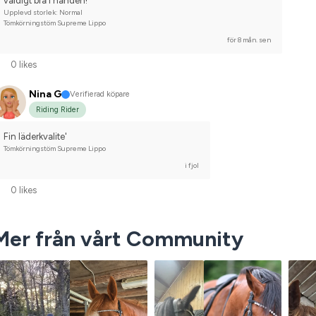
väldigt bra i handen!
Upplevd storlek: Normal
Tömkörningstöm Supreme Lippo
för 8 mån. sen
0 likes
Nina G
Verifierad köpare
Riding Rider
Fin läderkvalite'
Tömkörningstöm Supreme Lippo
i fjol
0 likes
Mer från vårt Community