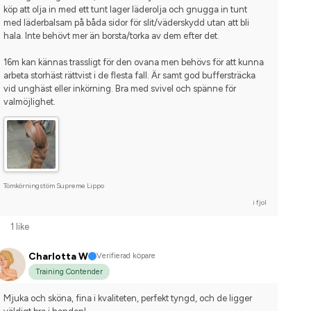
köp att olja in med ett tunt lager läderolja och gnugga in tunt 
med läderbalsam på båda sidor för slit/väderskydd utan att bli 
hala. Inte behövt mer än borsta/torka av dem efter det.
16m kan kännas trassligt för den ovana men behövs för att kunna 
arbeta storhäst rättvist i de flesta fall. Är samt god buffersträcka 
vid unghäst eller inkörning. Bra med svivel och spänne för 
valmöjlighet.
Tömkörningstöm Supreme Lippo
i fjol
1 like
Charlotta W
Verifierad köpare
Training Contender
Mjuka och sköna, fina i kvaliteten, perfekt tyngd, och de ligger 