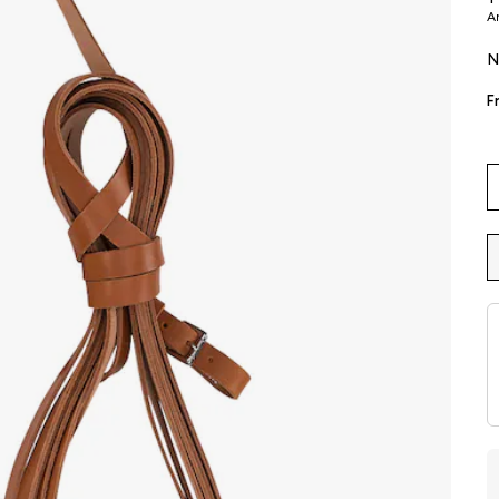
Ar
N
Fr