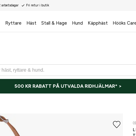
2 arbetsdagar
Fri retur i butik
s
Ryttare
Häst
Stall & Hage
Hund
Käpphäst
Hööks Car
500 KR RABATT PÅ UTVALDA RIDHJÄLMAR* >
(3
L
T