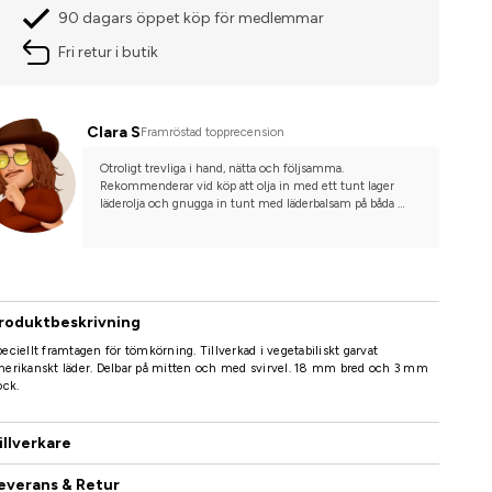
90 dagars öppet köp för medlemmar
Fri retur i butik
Clara S
Framröstad topprecension
Otroligt trevliga i hand, nätta och följsamma. 
Rekommenderar vid köp att olja in med ett tunt lager 
läderolja och gnugga in tunt med läderbalsam på båda 
sidor för slit/väderskydd utan att bli hala. Inte behövt mer 
än borsta/torka av dem efter det.
16m kan kännas trassligt för den ovana men behövs för att 
kunna arbeta storhäst rättvist i de flesta fall. Är samt god 
buffersträcka vid unghäst eller inkörning. Bra med svivel 
roduktbeskrivning
och spänne för valmöjlighet.
eciellt framtagen för tömkörning. Tillverkad i vegetabiliskt garvat
erikanskt läder. Delbar på mitten och med svirvel. 18 mm bred och 3 mm
ock.
illverkare
everans & Retur