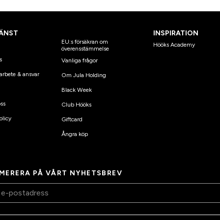
ÄNST
INSPIRATION
EU:s försäkran om
Hööks Academy
överensstämmelse
s
Vanliga frågor
arbete & ansvar
Om Jula Holding
Black Week
ss
Club Hööks
olicy
Giftcard
Ångra köp
MERERA PÅ VÅRT NYHETSBREV