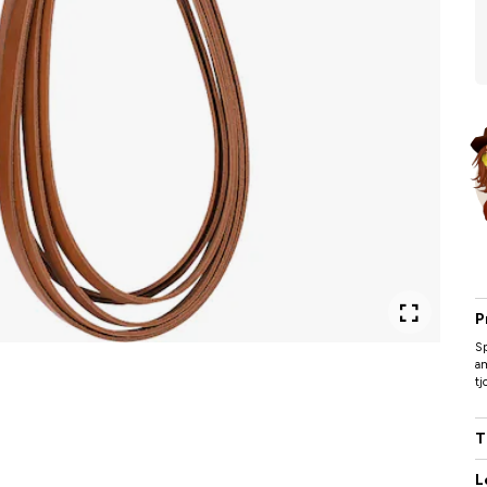
P
Sp
am
tj
T
L