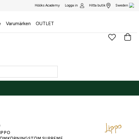
Logga in
Hitta butik
Hööks Academy
Sweden
e
Varumärken
OUTLET
)
IPPO
ÖMKÖRNINGSTÖM SUPREME