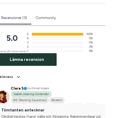
Recensioner (3)
Community
5
100%
5.0
4
0%
3
0%
2
0%
1
0%
serat på 3 recensioner
Lämna recension
elevans
Clara S
Verifierad köpare
Saddle cleaning Contender
WE (Working Equestrian)
Western
Hobbyridning i skog & mark
Körning
Distansritt
Dressyr
Tömtanten antecknar
Kallblodstravare
Nordsvensk brukshäst
Nej, jag tävlar inte
Otroligt trevliga i hand, nätta och följsamma. Rekommenderar vid 