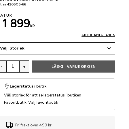
t. nr
420506-66
ATUR
1 899
.
KR
SE PRISHISTORIK
Välj: Storlek
-
+
LÄGG I VARUKORGEN
Lagerstatus i butik
Välj storlek för att se lagerstatus i butiken
Favoritbutik
:
Välj favoritbutik
Fri frakt över 499 kr