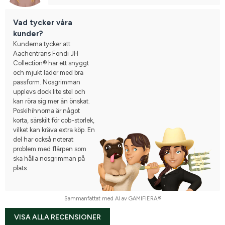
Vad tycker våra
kunder?
Kunderna tycker att
Aachenträns Fondi JH
Collection® har ett snyggt
och mjukt läder med bra
passform. Nosgrimman
upplevs dock lite stel och
kan röra sig mer än önskat.
Poskihihnorna är något
korta, särskilt för cob-storlek,
vilket kan kräva extra köp. En
del har också noterat
problem med flärpen som
ska hålla nosgrimman på
plats.
Sammanfattat med AI av GAMIFIERA.®
VISA ALLA RECENSIONER