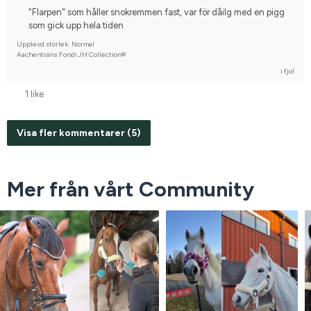
"Flarpen" som håller snokremmen fast, var för dåilg med en pigg
som gick upp hela tiden
Upplevd storlek: Normal
Aachenträns Fondi JH Collection®
i fjol
1 like
Visa fler kommentarer (5)
Mer från vårt Community