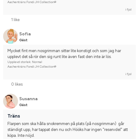
Aachenträns Fondi JH Collection®
i fjol
1 like
Sofia
Gäst
Mycket fint men nosgrimman sitter lite konstigt och som jag har 
upplevt det så rör den sig runt lite även fast den inte är lös.
Upplevd storlek: Normal
Aachenträns Fondi JH Collection®
i fjol
0 likes
Susanna
Gäst
Träns
Flarpen som ska hålla snokremmen på plats (på nosgrimman)  går 
ständigt upp, har tappat den nu och Hööks har ingen "reservdel" att 
köpa. Inte nöjd.