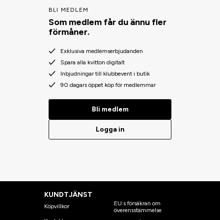
BLI MEDLEM
Som medlem får du ännu fler
förmåner.
Exklusiva medlemserbjudanden
Spara alla kvitton digitalt
Inbjudningar till klubbevent i butik
90 dagars öppet köp för medlemmar
Bli medlem
Logga in
KUNDTJÄNST
EU:s försäkran om
Köpvillkor
överensstämmelse