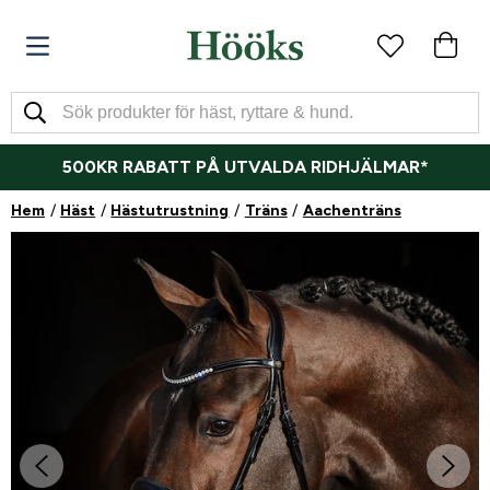
500KR RABATT PÅ UTVALDA RIDHJÄLMAR*
Hem
Häst
Hästutrustning
Träns
Aachenträns