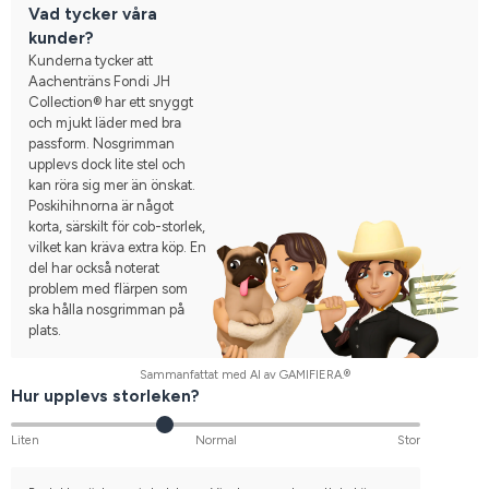
Vad tycker våra
kunder?
Kunderna tycker att
Aachenträns Fondi JH
Collection® har ett snyggt
och mjukt läder med bra
passform. Nosgrimman
upplevs dock lite stel och
kan röra sig mer än önskat.
Poskihihnorna är något
korta, särskilt för cob-storlek,
vilket kan kräva extra köp. En
del har också noterat
problem med flärpen som
ska hålla nosgrimman på
plats.
Sammanfattat med AI av GAMIFIERA.®
Hur upplevs storleken?
Liten
Normal
Stor