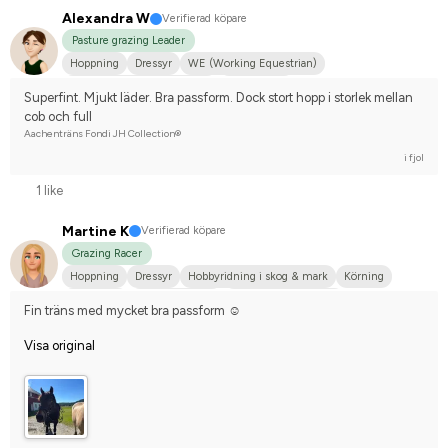
Alexandra W
Verifierad köpare
Pasture grazing Leader
Hoppning
Dressyr
WE (Working Equestrian)
Hobbyridning i skog & mark
Irländsk Cob
Superfint. Mjukt läder. Bra passform. Dock stort hopp i storlek mellan 
Tävlingsrider på hobbynivå
cob och full
Aachenträns Fondi JH Collection®
i fjol
1 like
Martine K
Verifierad köpare
Grazing Racer
Hoppning
Dressyr
Hobbyridning i skog & mark
Körning
Stor hund
Kallblodstravare
Norsk varmblodshäst
Fin träns med mycket bra passform ☺️
Nej, jag tävlar inte
Visa original