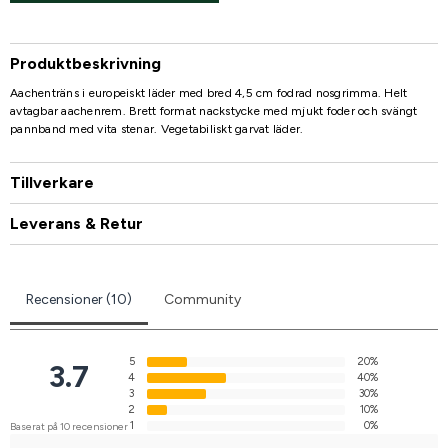
Produktbeskrivning
Aachenträns i europeiskt läder med bred 4,5 cm fodrad nosgrimma. Helt
avtagbar aachenrem. Brett format nackstycke med mjukt foder och svängt
pannband med vita stenar. Vegetabiliskt garvat läder.
Tillverkare
Leverans & Retur
Recensioner (10)
Community
5
20%
3.7
4
40%
3
30%
2
10%
1
0%
Baserat på 10 recensioner