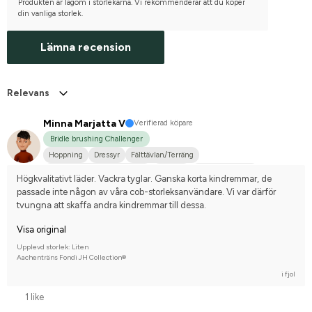
Produkten är lagom i storlekarna. Vi rekommenderar att du köper
din vanliga storlek.
Lämna recension
Relevans
Minna Marjatta V
Verifierad köpare
Bridle brushing Challenger
Hoppning
Dressyr
Fälttävlan/Terräng
Hobbyridning i skog & mark
Körning
Mellanstor hund
Högkvalitativt läder. Vackra tyglar. Ganska korta kindremmar, de 
Estnisk Häst
Finskt kallblod
Korsningsponny
Nej, jag tävlar inte
passade inte någon av våra cob-storleksanvändare. Vi var därför 
tvungna att skaffa andra kindremmar till dessa.
Visa original
Upplevd storlek: Liten
Aachenträns Fondi JH Collection®
i fjol
1 like