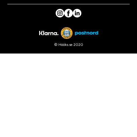
© Hööks.se 2020