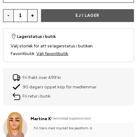
-
+
EJ I LAGER
Lagerstatus i butik
Välj storlek för att se lagerstatus i butiken
Favoritbutik
:
Välj favoritbutik
Fri frakt över 499 kr
90 dagars öppet köp för medlemmar
Fri retur i butik
Martine K
Framröstad topprecension
Fin träns med mycket bra passform ☺️