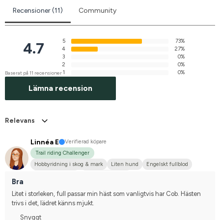
Recensioner (11)
Community
5
73%
4.7
4
27%
3
0%
2
0%
1
0%
Baserat på 11 recensioner
Lämna recension
Relevans
Linnéa E
Verifierad köpare
Trail riding Challenger
Hobbyridning i skog & mark
Liten hund
Engelskt fullblod
Svensk ridponny
Nej, jag tävlar inte
Bra
Litet i storleken, full passar min häst som vanligtvis har Cob. Hästen 
trivs i det, lädret känns mjukt.
Snyggt