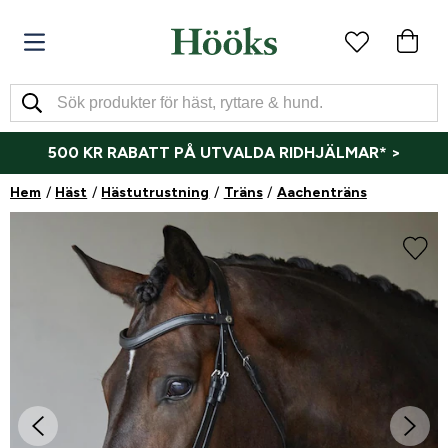
500 KR RABATT PÅ UTVALDA RIDHJÄLMAR* >
Hem
Häst
Hästutrustning
Träns
Aachenträns