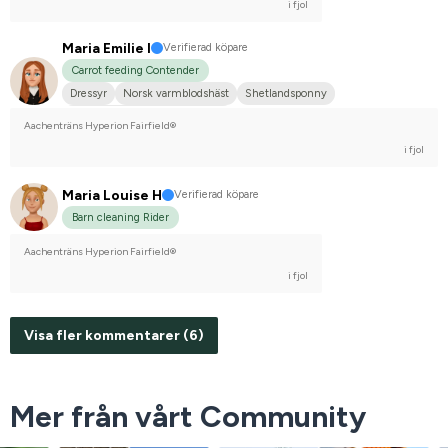
i fjol
Maria Emilie I
Verifierad köpare
Carrot feeding Contender
Dressyr
Norsk varmblodshäst
Shetlandsponny
Tävlingsrider på avancerad nivå
Aachenträns Hyperion Fairfield®
i fjol
Maria Louise H
Verifierad köpare
Barn cleaning Rider
Aachenträns Hyperion Fairfield®
i fjol
Visa fler kommentarer (6)
Mer från vårt Community