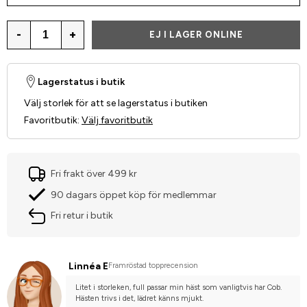
-
+
EJ I LAGER ONLINE
Lagerstatus i butik
Välj storlek för att se lagerstatus i butiken
Favoritbutik
:
Välj favoritbutik
Fri frakt över 499 kr
90 dagars öppet köp för medlemmar
Fri retur i butik
Linnéa E
Framröstad topprecension
Litet i storleken, full passar min häst som vanligtvis har Cob. 
Hästen trivs i det, lädret känns mjukt.