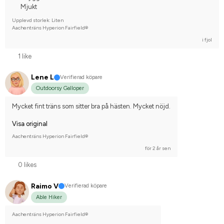
Mjukt
Upplevd storlek: Liten
Aachenträns Hyperion Fairfield®
i fjol
1 like
Lene L
Verifierad köpare
Outdoorsy Galloper
Mycket fint träns som sitter bra på hästen. Mycket nöjd.
Visa original
Aachenträns Hyperion Fairfield®
för 2 år sen
0 likes
Raimo V
Verifierad köpare
Able Hiker
Aachenträns Hyperion Fairfield®