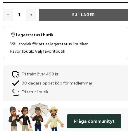
-
+
EJ I LAGER
Lagerstatus i butik
Välj storlek för att se lagerstatus i butiken
Favoritbutik
:
Välj favoritbutik
Fri frakt över 499 kr
90 dagars öppet köp för medlemmar
Fri retur i butik
Fråga communityt