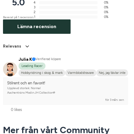
5.0
4
0%
3
0%
2
0%
1
0%
Baserat på 1 recension
Lämna recension
Relevans
Julia K
Verifierad köpare
Leading Racer
Hobbyridning i skog & mark
Varmblodstravare
Nej, jag tävlar inte
Stilrent och en favorit!
Upplevd storlek: Normal
Aachenträns Modin JH Collection®
för 3 mån. sen
0 likes
Mer från vårt Community