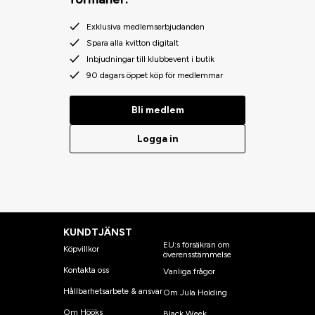
Exklusiva medlemserbjudanden
Spara alla kvitton digitalt
Inbjudningar till klubbevent i butik
90 dagars öppet köp för medlemmar
Bli medlem
Logga in
KUNDTJÄNST
EU:s försäkran om
Köpvillkor
överensstämmelse
Kontakta oss
Vanliga frågor
Hållbarhetsarbete & ansvar
Om Jula Holding
Om Hööks
Black Week