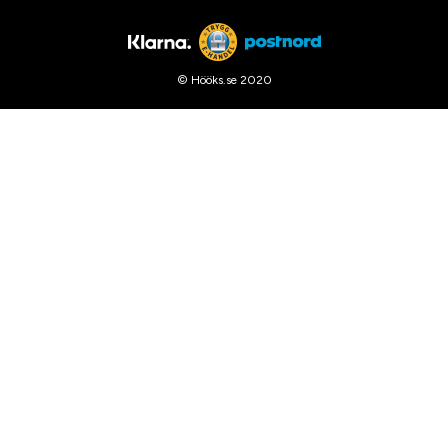
© Hööks.se 2020