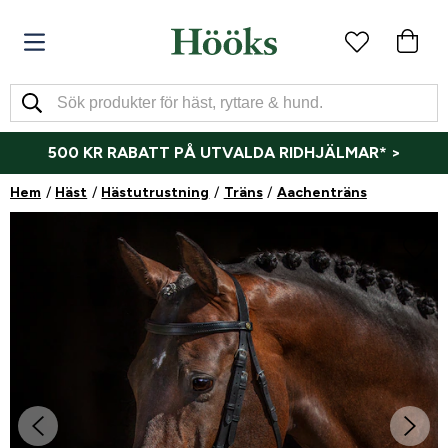
500 KR RABATT PÅ UTVALDA RIDHJÄLMAR* >
Hem
Häst
Hästutrustning
Träns
Aachenträns