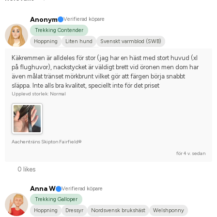
Anonym
Verifierad köpare
Trekking Contender
Hoppning
Liten hund
Svenskt varmblod (SWB)
Tävlingsrider på hobbynivå
Käkremmen är alldeles för stor (jag har en häst med stort huvud (xl 
på flughuvor), nackstycket är väldigt brett vid öronen men dom har 
även målat tränset mörkbrunt vilket gör att färgen börja snabbt 
släppa. Inte alls bra kvalitet, speciellt inte för det priset
Upplevd storlek: Normal
Aachenträns Skipton Fairfield®
för 4 v. sedan
0 likes
Anna W
Verifierad köpare
Trekking Galloper
Hoppning
Dressyr
Nordsvensk brukshäst
Welshponny