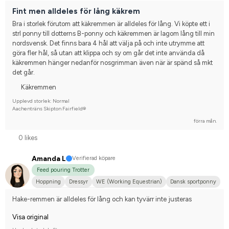
Tävlingsrider på hobbynivå
Fint men alldeles för lång käkrem
Bra i storlek förutom att käkremmen är alldeles för lång. Vi köpte ett i 
strl ponny till dotterns B-ponny och käkremmen är lagom lång till min 
nordsvensk. Det finns bara 4 hål att välja på och inte utrymme att 
göra fler hål, så utan att klippa och sy om går det inte använda då 
käkremmen hänger nedanför nosgrimman även när är spänd så mkt 
det går.
Käkremmen
Upplevd storlek: Normal
Aachenträns Skipton Fairfield®
förra mån.
0 likes
Amanda L
Verifierad köpare
Feed pouring Trotter
Hoppning
Dressyr
WE (Working Equestrian)
Dansk sportponny
Tävlingsrider på hobbynivå
Hake-remmen är alldeles för lång och kan tyvärr inte justeras
Visa original