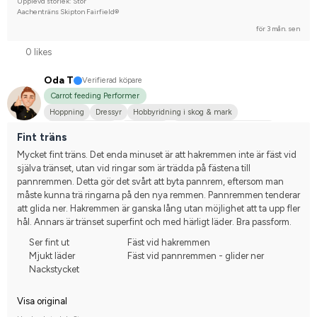
Upplevd storlek: Stor
Aachenträns Skipton Fairfield®
för 3 mån. sen
0 likes
Oda T
Verifierad köpare
Carrot feeding Performer
Hoppning
Dressyr
Hobbyridning i skog & mark
Fälttävlan/Terräng
Annan häst
Tävlingsrider på hobbynivå
Fint träns
Mycket fint träns. Det enda minuset är att hakremmen inte är fäst vid 
själva tränset, utan vid ringar som är trädda på fästena till 
pannremmen. Detta gör det svårt att byta pannrem, eftersom man 
måste kunna trä ringarna på den nya remmen. Pannremmen tenderar 
att glida ner. Hakremmen är ganska lång utan möjlighet att ta upp fler 
hål. Annars är tränset superfint och med härligt läder. Bra passform.
Ser fint ut
Fäst vid hakremmen
Mjukt läder
Fäst vid pannremmen - glider ner
Nackstycket
Visa original