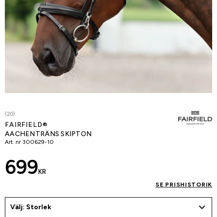
(20)
FAIRFIELD®
AACHENTRÄNS SKIPTON
Art. nr
300629-10
699
KR
SE PRISHISTORIK
Välj: Storlek