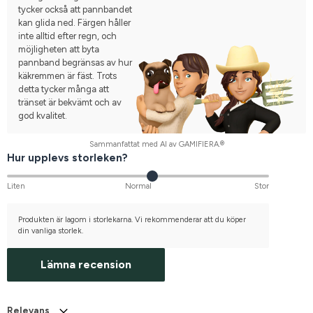
tycker också att pannbandet
kan glida ned. Färgen håller
inte alltid efter regn, och
möjligheten att byta
pannband begränsas av hur
käkremmen är fäst. Trots
detta tycker många att
tränset är bekvämt och av
god kvalitet.
Sammanfattat med AI av GAMIFIERA.®
Hur upplevs storleken?
Liten
Normal
Stor
Produkten är lagom i storlekarna. Vi rekommenderar att du köper
din vanliga storlek.
Lämna recension
Relevans