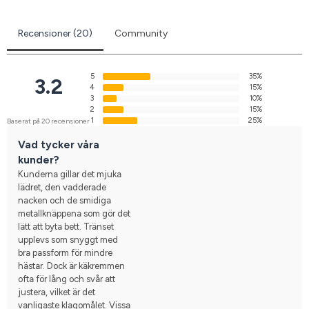
Recensioner (20)
Community
5
35%
3.2
4
15%
3
10%
2
15%
1
25%
Baserat på 20 recensioner
Vad tycker våra
kunder?
Kunderna gillar det mjuka
lädret, den vadderade
nacken och de smidiga
metallknäppena som gör det
lätt att byta bett. Tränset
upplevs som snyggt med
bra passform för mindre
hästar. Dock är käkremmen
ofta för lång och svår att
justera, vilket är det
vanligaste klagomålet. Vissa