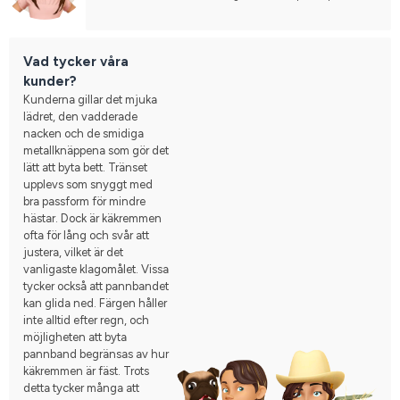
man inte kan köpa reservdelar, eller få hjälp att få den mindre. 
Men mega bra service i Odense av Line, super söt och gör allt 
hon kan för att få det att fungera.
Vad tycker våra
kunder?
Kunderna gillar det mjuka
lädret, den vadderade
nacken och de smidiga
metallknäppena som gör det
lätt att byta bett. Tränset
upplevs som snyggt med
bra passform för mindre
hästar. Dock är käkremmen
ofta för lång och svår att
justera, vilket är det
vanligaste klagomålet. Vissa
tycker också att pannbandet
kan glida ned. Färgen håller
inte alltid efter regn, och
möjligheten att byta
pannband begränsas av hur
käkremmen är fäst. Trots
detta tycker många att