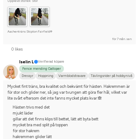
Upplevd storlek: Stor
Aachenträns Skipton Fairfield®
för 7 mån. sen
0 likes
Iselin L
Verifierad köpare
Fence mending Galloper
Dressyr
Hoppning
Varmblodstravare
Tävlingsrider på hobbynivå
Mycket fint träns, bra kvalitet och bekvämt för hästen. Hakremmen är 
för stor och glider ner, så jag var tvungen att göra fler hål, vilket var 
lite svårt eftersom det inte fanns mycket plats kvar 🙈
Hästen trivs med det
mjukt läder
gillar att det finns klips till bettet, lätt att byta bett
mycket bra med split på toppen
för stor hakrem
hakremmen glider lätt