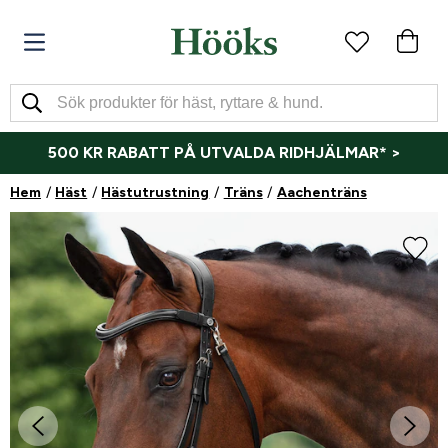
500 KR RABATT PÅ UTVALDA RIDHJÄLMAR* >
Hem
Häst
Hästutrustning
Träns
Aachenträns