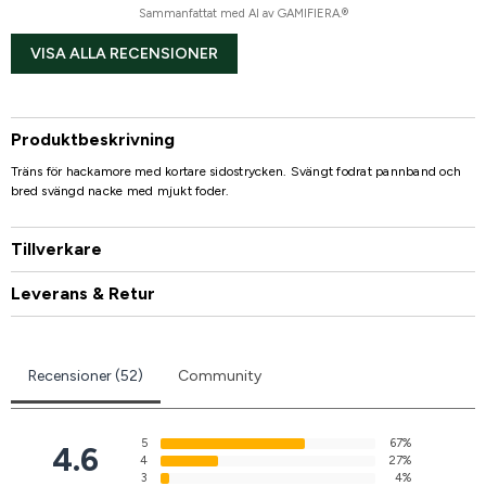
Sammanfattat med AI av GAMIFIERA.®
VISA ALLA RECENSIONER
Produktbeskrivning
Träns för hackamore med kortare sidostrycken. Svängt fodrat pannband och
bred svängd nacke med mjukt foder.
Tillverkare
Leverans & Retur
Recensioner (52)
Community
5
67%
4.6
4
27%
3
4%