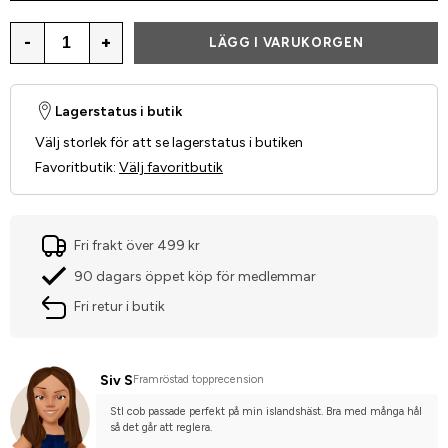
-
+
LÄGG I VARUKORGEN
Lagerstatus i butik
Välj storlek för att se lagerstatus i butiken
Favoritbutik
:
Välj favoritbutik
Fri frakt över 499 kr
90 dagars öppet köp för medlemmar
Fri retur i butik
Siv S
Framröstad topprecension
Stl cob passade perfekt på min islandshäst. Bra med många hål 
så det går att reglera.