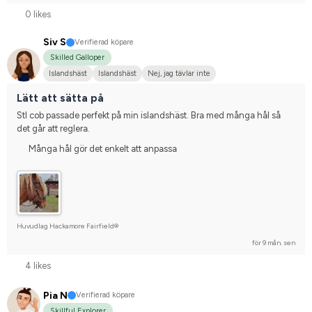
0 likes
Siv S
Verifierad köpare
Skilled Galloper
Islandshäst
Islandshäst
Nej, jag tävlar inte
Lätt att sätta på
Stl cob passade perfekt på min islandshäst. Bra med många hål så 
det går att reglera.
Många hål gör det enkelt att anpassa
Huvudlag Hackamore Fairfield®
för 9 mån. sen
4 likes
Pia N
Verifierad köpare
Skillful Explorer