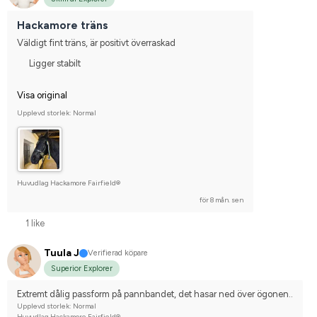
Hackamore träns
Väldigt fint träns, är positivt överraskad
Ligger stabilt
Visa original
Upplevd storlek: Normal
Huvudlag Hackamore Fairfield®
för 8 mån. sen
1 like
Tuula J
Verifierad köpare
Superior Explorer
Extremt dålig passform på pannbandet, det hasar ned över ögonen..
Upplevd storlek: Normal
Huvudlag Hackamore Fairfield®