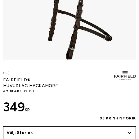
(52)
FAIRFIELD®
HUVUDLAG HACKAMORE
Art. nr
410109-80
349
KR
SE PRISHISTORIK
Välj: Storlek