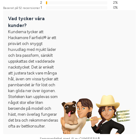
2
2%
1
0%
Baserat på 52 recensioner
Vad tycker våra
kunder?
Kunderna tycker att
Hackamore Fairfield® är ett
prisvärt och snyggt
huvudlag med mjukt läder
och bra passform, särskilt
uppskattas det vadderade
nackstycket. Det är enkelt
att justera tack vare många
hål, även om vissa tycker att
pannbandet är för löst och
kan glida ner över ögonen.
Storleken kan upplevas som
något stor eller liten
beroende på modell och
häst, men överlag fungerar
det bra och rekommenderas
ofta av bettkonsulter.
Sammanfattat med AI av GAMIFIERA.®