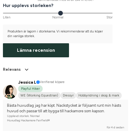
Hur upplevs storleken?
Liten
Normal
Stor
Produkten är lagom i storlekarna. Vi rekommenderar att du köper
din vanliga storlek.
Lämna recension
Relevans
Jessica L
Verifierad köpare
Playful Hiker
WE (Working Equestrian)
Dressyr
Hobbyridning i skog & mark
Körning
Frieser
Bästa huvudlag jag har köpt. Nackstycket är följsamt runt min hästs 
huvud och passar till att bygga till hackamore som kapson.
Upplevd storlek: Normal
Huvudlag Hackamore Fairfield®
för 4 d sedan