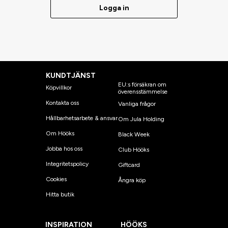
Logga in
KUNDTJÄNST
EU:s försäkran om
Köpvillkor
överensstämmelse
Kontakta oss
Vanliga frågor
Hållbarhetsarbete & ansvar
Om Jula Holding
Om Hööks
Black Week
Jobba hos oss
Club Hööks
Integritetspolicy
Giftcard
Cookies
Ångra köp
Hitta butik
INSPIRATION
HÖÖKS