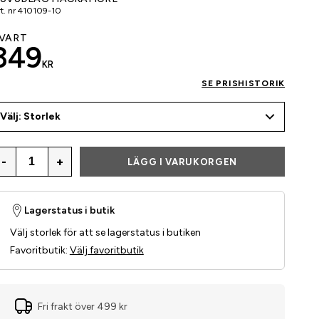
t. nr
410109-10
VART
349
KR
SE PRISHISTORIK
Välj: Storlek
-
+
LÄGG I VARUKORGEN
Lagerstatus i butik
Välj storlek för att se lagerstatus i butiken
Favoritbutik
:
Välj favoritbutik
Fri frakt över 499 kr