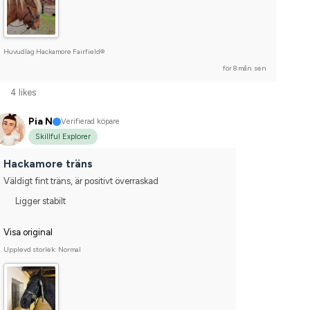
Huvudlag Hackamore Fairfield®
för 8 mån. sen
4 likes
Pia N
Verifierad köpare
Skillful Explorer
Hackamore träns
Väldigt fint träns, är positivt överraskad
Ligger stabilt
Visa original
Upplevd storlek: Normal