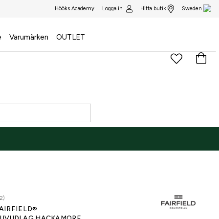
Logga in
Hitta butik
Hööks Academy
Sweden
e
Varumärken
OUTLET
2)
AIRFIELD®
UVUDLAG HACKAMORE