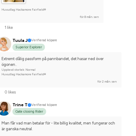
Huvudlag Hackamore Fairfield®
för 8 mån. sen
1 like
Tuula J
Verifierad köpare
Superior Explorer
Extremt dålig passform på pannbandet, det hasar ned över 
ögonen..
Upplevd storlek: Normal
Huvudlag Hackamore Fairfield®
för 2 mån. sen
0 likes
Trine T
Verifierad köpare
Gate closing Rider
Man får vad man betalar för - lite billig kvalitet, men fungerar och 
är ganska neutral.