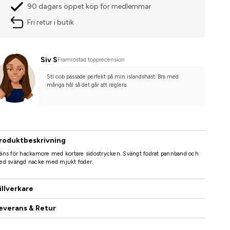
90 dagars öppet köp för medlemmar
Fri retur i butik
Siv S
Framröstad topprecension
Stl cob passade perfekt på min islandshäst. Bra med 
många hål så det går att reglera.
roduktbeskrivning
äns för hackamore med kortare sidostrycken. Svängt fodrat pannband och
red svängd nacke med mjukt foder.
illverkare
everans & Retur