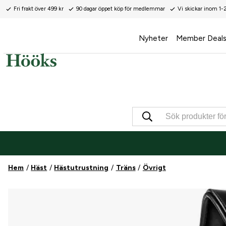
Fri frakt över 499 kr
90 dagar öppet köp för medlemmar
Vi skickar inom 1-
Nyheter
Member Deal
Hem
Häst
Hästutrustning
Träns
Övrigt