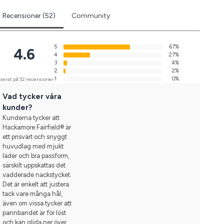
Recensioner (52)
Community
5
67%
4.6
4
27%
3
4%
2
2%
1
0%
serat på 52 recensioner
Vad tycker våra
kunder?
Kunderna tycker att
Hackamore Fairfield® är
ett prisvärt och snyggt
huvudlag med mjukt
läder och bra passform,
särskilt uppskattas det
vadderade nackstycket.
Det är enkelt att justera
tack vare många hål,
även om vissa tycker att
pannbandet är för löst
och kan glida ner över