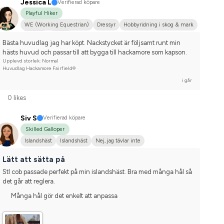
Jessica L
Verifierad köpare
Playful Hiker
WE (Working Equestrian)
Dressyr
Hobbyridning i skog & mark
Körning
Frieser
Bästa huvudlag jag har köpt. Nackstycket är följsamt runt min 
hästs huvud och passar till att bygga till hackamore som kapson.
Upplevd storlek: Normal
Huvudlag Hackamore Fairfield®
i går
0 likes
Siv S
Verifierad köpare
Skilled Galloper
Islandshäst
Islandshäst
Nej, jag tävlar inte
Lätt att sätta på
Stl cob passade perfekt på min islandshäst. Bra med många hål så 
det går att reglera.
Många hål gör det enkelt att anpassa