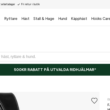
2 arbetsdagar
Fri retur i butik
s
Ryttare
Häst
Stall & Hage
Hund
Käpphäst
Hööks Car
500KR RABATT PÅ UTVALDA RIDHJÄLMAR*
(5
F
H