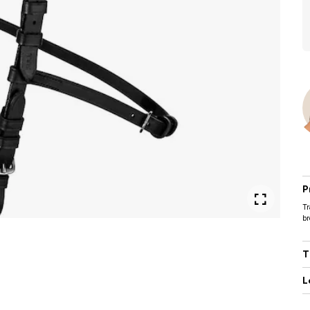
P
Tr
b
T
L