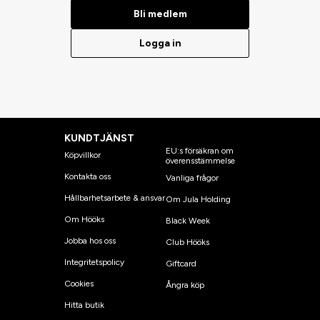
Bli medlem
Logga in
KUNDTJÄNST
EU:s försäkran om
Köpvillkor
överensstämmelse
Kontakta oss
Vanliga frågor
Hållbarhetsarbete & ansvar
Om Jula Holding
Om Hööks
Black Week
Jobba hos oss
Club Hööks
Integritetspolicy
Giftcard
Cookies
Ångra köp
Hitta butik