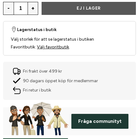
-
+
EJ I LAGER
Lagerstatus i butik
Välj storlek för att se lagerstatus i butiken
Favoritbutik
:
Välj favoritbutik
Fri frakt över 499 kr
90 dagars öppet köp för medlemmar
Fri retur i butik
Fråga communityt