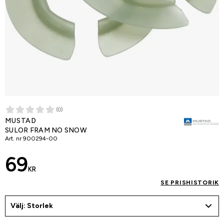
(0)
MUSTAD
SULOR FRAM NO SNOW
Art. nr
900294-00
69
KR
SE PRISHISTORIK
Välj: Storlek