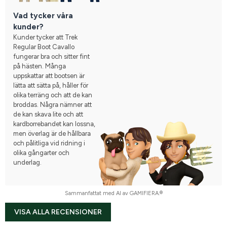
Vad tycker våra
kunder?
Kunder tycker att Trek
Regular Boot Cavallo
fungerar bra och sitter fint
på hästen. Många
uppskattar att bootsen är
lätta att sätta på, håller för
olika terräng och att de kan
broddas. Några nämner att
de kan skava lite och att
kardborrebandet kan lossna,
men överlag är de hållbara
och pålitliga vid ridning i
olika gångarter och
underlag.
Sammanfattat med AI av GAMIFIERA.®
VISA ALLA RECENSIONER