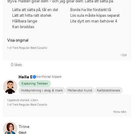
styva. Hästen gillar dem - och jag gillar dem. Lätta att sätta på.
Lätta att sätta på, tål en del
Borde ha lite förstärkt tå
Lätt att hitta rätt storlek
Lös sula måste köpas separat
Hållbara länge
Lite dyrt om man behöver 4
Kan broddas
Visa original
1 st Trek Regular Boot Cavallo
i fjol
0 likes
Helle E
Verifierad köpare
Exploring Trekker
Hobbyridning i skog & mark
Mellanstor hund
Kallblodstravare
Nej, jag tävlar inte
Upplevd storlek: Liten
1 st Trek Regular Boot Cavallo
förra mån.
Trine
Gäst