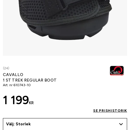
(24)
CAVALLO
1 ST TREK REGULAR BOOT
Art. nr
610743-10
1 199
KR
SE PRISHISTORIK
Välj: Storlek