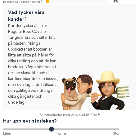
1
4%
Baserat på 24 recensioner
Vad tycker våra
kunder?
Kunder tycker att Trek
Regular Boot Cavallo
fungerar bra och sitter fint
på hästen. Många
uppskattar att bootsen är
lätta att sätta på, håller för
olika terräng och att de kan
broddas. Några nämner att
de kan skava lite och att
kardborrebandet kan lossna,
men överlag är de hållbara
och pålitliga vid ridning i
olika gångarter och
underlag.
Sammanfattat med AI av GAMIFIERA.®
Hur upplevs storleken?
Liten
Normal
Stor