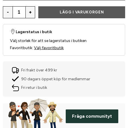
-
+
LÄGG I VARUKORGEN
Lagerstatus i butik
Välj storlek för att se lagerstatus i butiken
Favoritbutik
:
Välj favoritbutik
Fri frakt över 499 kr
90 dagars öppet köp för medlemmar
Fri retur i butik
Fråga communityt