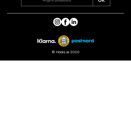
OK
© Hööks.se 2020