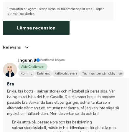
Produkten är lagom i storlekarna. Vi rekommenderar att du köper
din vanliga storlek.
Lämna recension
Relevans
Ingunn B
Verifierad köpare
Able Challenger
Körning
Dølahest
Kallblodstravare
Tävlingsrider på hobbynivå
Bra
Enkla, bra boots – saknar storlek och måttabell på deras sida. Var 
tvungen att hitta det hos Cavallo. Det stämmer bra, och bootsen 
passade bra. Använda bara ett par gånger, och är tänkta som 
alternativ när man t.ex. smutsar ner skorna, så jag kan inte säga så 
mycket om hållbarheten. Men de verkar solida och bra!
Enkla att ta på, passade bra och bra beskrivning
saknar storlekstabell, måste in hos tillverkaren för att hitta den.