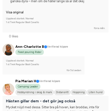
ganska dyra – men om de håller länge så är det okej
Visa original
Upplevd storlek: Normal
1 st Trek Regular Boot Cavallo
förra mån.
0 likes
Ann-Charlotte B
Verifierad köpare
Feed pouring Rider
Upplevd storlek: Normal
1 st Trek Regular Boot Cavallo
för 5 d sedan
Pia Marian H
Verifierad köpare
Camping Leader
Hobbyridning i skog & mark
Distansritt
Hoppning
Liten hund
Kallblodstravare
Nej, jag tävlar inte
Hästen gillar dem - det gör jag också
Mycket nöjd med dessa. Sitter bra på hoven, kan broddas, inte för 