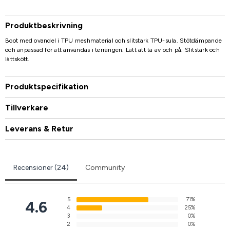
Produktbeskrivning
Boot med ovandel i TPU meshmaterial och slitstark TPU-sula. Stötdämpande
och anpassad för att användas i terrängen. Lätt att ta av och på. Slitstark och
lättskött.
Produktspecifikation
Tillverkare
Leverans & Retur
Recensioner (24)
Community
5
71%
4.6
4
25%
3
0%
2
0%