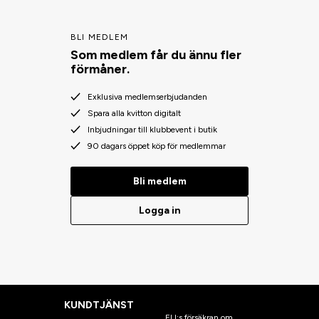
BLI MEDLEM
Som medlem får du ännu fler
förmåner.
Exklusiva medlemserbjudanden
Spara alla kvitton digitalt
Inbjudningar till klubbevent i butik
90 dagars öppet köp för medlemmar
Bli medlem
Logga in
KUNDTJÄNST
EU:s försäkran om