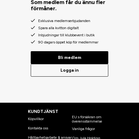
Som medlem får du ännu fler
förmåner.
Exklusiva medlemserbjudanden
Spara alla kvitton digitalt
Inbjudningar till klubbevent i butik
90 dagars öppet köp för medlemmar
Bli medlem
Logga in
KUNDTJÄNST
EU:s försäkran om
Köpvillkor
överensstämmelse
Kontakta oss
Vanliga frågor
Hållbarhetsarbete & ansvar
Om Jula Holding