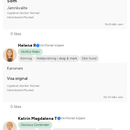
Söm
Svenskt varmblod (SWB)
Tävlingsrider på hobbynivå
Jämnkvalite
Upplevd storlek: Normal
Hästskosöm Mustad
för 8 mån. sen
0 likes
Helene R
Verifierad köpare
Skillful Rider
Körning
Hobbyridning i skog & mark
Stor hund
Engelskt fullblod
Varmblodstravare
Kanoners
Visa original
Upplevd storlek: Normal
Hästskosöm Mustad
för 10 mån. sen
0 likes
Katrin Magdalena T
Verifierad köpare
Glorious Contender