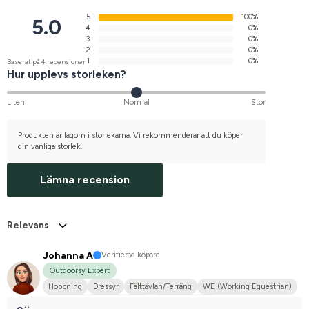
5
100%
5.0
4
0%
3
0%
2
0%
1
0%
Baserat på 4 recensioner
Hur upplevs storleken?
Liten
Normal
Stor
Produkten är lagom i storlekarna. Vi rekommenderar att du köper
din vanliga storlek.
Lämna recension
Relevans
Johanna A
Verifierad köpare
Outdoorsy Expert
Hoppning
Dressyr
Fälttävlan/Terräng
WE (Working Equestrian)
Hobbyridning i skog & mark
Mellanstor hund