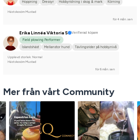
Hoppning
Dressyr
Hobbyridning i skog & mark
Körning
Mellanstor hund
Russ
Svenskt varmblod (SWB)
Hästskosöm Mustad
Irländsk Sportponny
Nej, jag tävlar inte
för 4 mån. sen
Erika Linnéa Viktoria S
Verifierad köpare
Field plowing Performer
Islandshäst
Mellanstor hund
Tävlingsrider på hobbynivå
Upplevd storlek: Normal
Hästskosöm Mustad
för 6 mån. sen
Mer från vårt Community