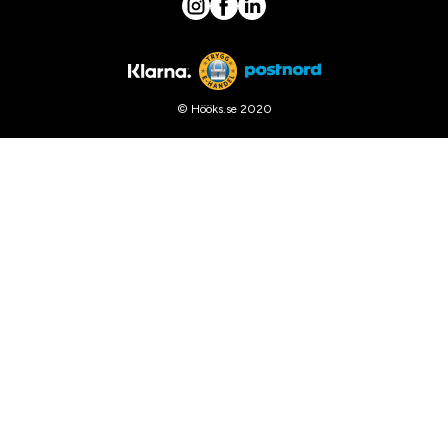
© Hööks.se 2020