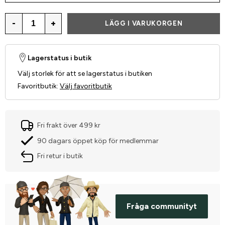
-
+
LÄGG I VARUKORGEN
Lagerstatus i butik
Välj storlek för att se lagerstatus i butiken
Favoritbutik
:
Välj favoritbutik
Fri frakt över 499 kr
90 dagars öppet köp för medlemmar
Fri retur i butik
Fråga communityt