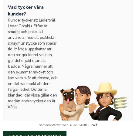
Vad tycker våra
kunder?
Kunder tycker att Lädertvål
Leder Combi+ Effax är
smidig och enkel att
använda, med ett praktiskt
spraymunstycke som sparar
tid. Många uppskattar att
den rengör lädret väl och
gör det mjukt utan att
kladda. Några nämner att
den skummar mycket och
kan vara svår att dosera, och
en del har märkt att den
färgar lädret. Doften är
blandad, där vissa gillar den
medan andra tycker den är
dålig.
Sammanfattat med AI av GAMIFIERA.®