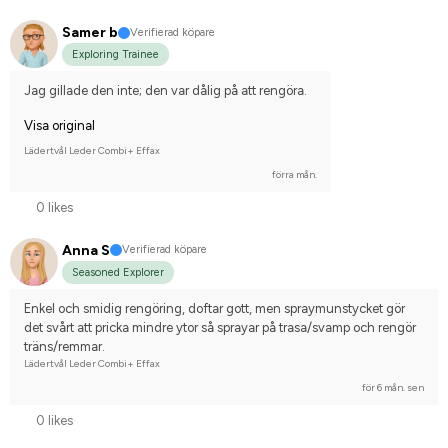
Samer b
Verifierad köpare
Exploring Trainee
Jag gillade den inte; den var dålig på att rengöra.
Visa original
Lädertvål Leder Combi+ Effax
förra mån.
0 likes
Anna S
Verifierad köpare
Seasoned Explorer
Enkel och smidig rengöring, doftar gott, men spraymunstycket gör 
det svårt att pricka mindre ytor så sprayar på trasa/svamp och rengör 
träns/remmar.
Lädertvål Leder Combi+ Effax
för 6 mån. sen
0 likes