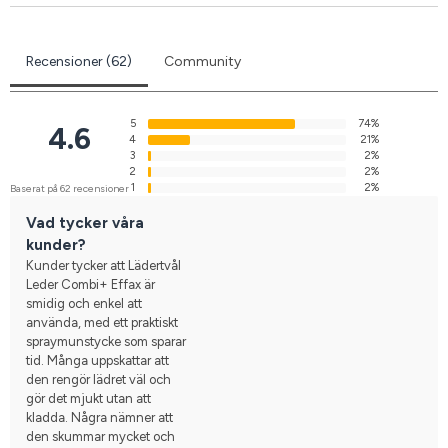
Recensioner (62)
Community
5
74%
4.6
4
21%
3
2%
2
2%
1
2%
Baserat på 62 recensioner
Vad tycker våra
kunder?
Kunder tycker att Lädertvål
Leder Combi+ Effax är
smidig och enkel att
använda, med ett praktiskt
spraymunstycke som sparar
tid. Många uppskattar att
den rengör lädret väl och
gör det mjukt utan att
kladda. Några nämner att
den skummar mycket och