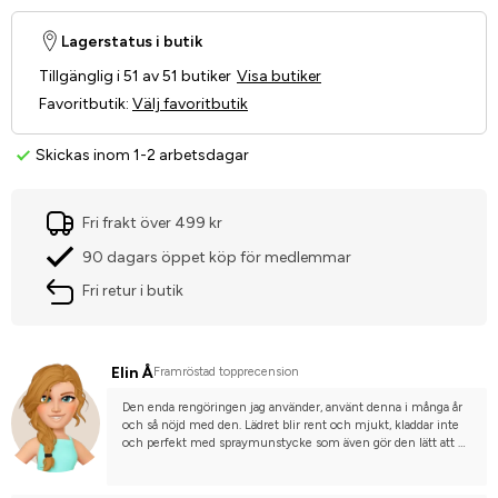
Lagerstatus i butik
Tillgänglig i 51 av 51 butiker
Visa butiker
Favoritbutik
:
Välj favoritbutik
Skickas inom 1-2 arbetsdagar
Fri frakt över 499 kr
90 dagars öppet köp för medlemmar
Fri retur i butik
Elin Å
Framröstad topprecension
Den enda rengöringen jag använder, använt denna i många år 
och så nöjd med den. Lädret blir rent och mjukt, kladdar inte 
och perfekt med spraymunstycke som även gör den lätt att 
spraya på där man vill ha den.