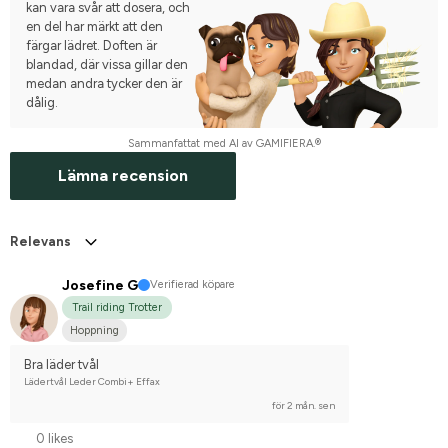
kan vara svår att dosera, och
en del har märkt att den
färgar lädret. Doften är
blandad, där vissa gillar den
medan andra tycker den är
dålig.
Sammanfattat med AI av GAMIFIERA.®
Lämna recension
Relevans
Josefine G
Verifierad köpare
Trail riding Trotter
Hoppning
Bra läder tvål
Lädertvål Leder Combi+ Effax
för 2 mån. sen
0 likes