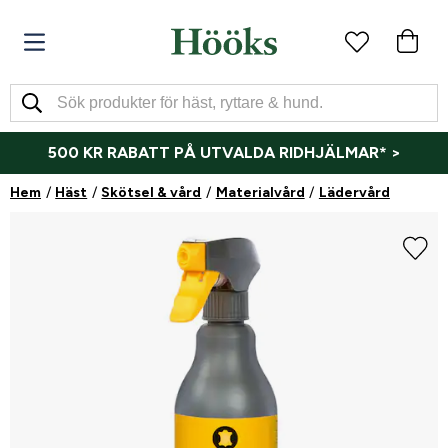
500 KR RABATT PÅ UTVALDA RIDHJÄLMAR* >
Hem
Häst
Skötsel & vård
Materialvård
Lädervård