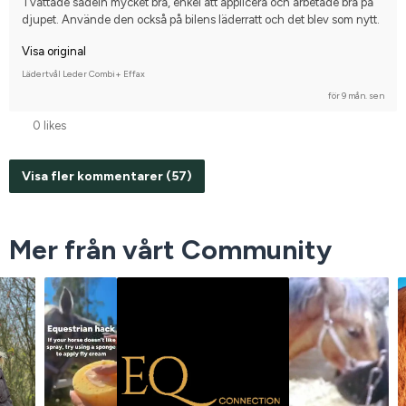
Tvättade sadeln mycket bra, enkel att applicera och arbetade bra på 
djupet. Använde den också på bilens läderratt och det blev som nytt.
Visa original
Lädertvål Leder Combi+ Effax
för 9 mån. sen
0 likes
Visa fler kommentarer (57)
Mer från vårt Community