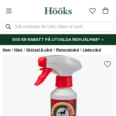
500 KR RABATT PÅ UTVALDA RIDHJÄLMAR* >
Hem
Häst
Skötsel & vård
Materialvård
Lädervård