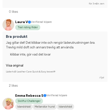
för 3 mån. sen
0 likes
Laura V
Verifierad köpare
Trail riding Rider
Bra produkt
Jag gillar det! Det klibbar inte och rengör läderutrustningen bra. 
Trevlig mild doft och annars trevlig att använda.
klibbar inte, gör vad det lovar
Visa original
Lädertvål Leather Care Quick & Easy leovet®
i fjol
2 likes
Emma Rebecca S
Verifierad köpare
Skillful Challenger
Islandshäst
Mellanstor hund
Islandshäst