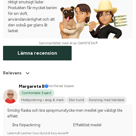
riktigt smutsigt läder.
Produkten får mycket beröm
för sin doft,
användarvänlighet och att
den också ger glans åt
lädret.
Sammanfattat med AI av GAMIFIERA.®
Lämna recension
Relevans
Margareta B
Verifierad köpare
Comfortable Expert
Hobbyridning i skog & mark
Stor hund
Korsning med halvblod
Nej, jag tävlar inte
Smidig flaska och bra spraymunstycke men medlet ger väldigt lite 
effekt.
Bra förpackning
Effektlöst medel
Lädertvål Leather Care Quick & Easy leovet®