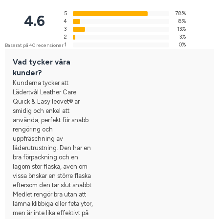
5
78%
4.6
4
8%
3
13%
2
3%
1
0%
Baserat på 40 recensioner
Vad tycker våra
kunder?
Kunderna tycker att
Lädertvål Leather Care
Quick & Easy leovet® är
smidig och enkel att
använda, perfekt för snabb
rengöring och
uppfräschning av
läderutrustning. Den har en
bra förpackning och en
lagom stor flaska, även om
vissa önskar en större flaska
eftersom den tar slut snabbt.
Medlet rengör bra utan att
lämna klibbiga eller feta ytor,
men är inte lika effektivt på