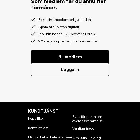
Som medlem får du ännu fler
förmåner.
Exklusiva medlemserbjudanden
Spara alla kvitton digitalt
Inbjudningar till klubbevent i butik
90 dagars öppet köp för medlemmar
Bli medlem
Logga in
KUNDTJÄNST
EU:s försäkran om
Köpvillkor
överensstämmelse
Kontakta oss
Vanliga frågor
Hållbarhetsarbete & ansvar
Om Jula Holding