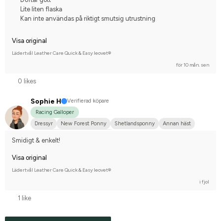
Lite liten flaska
Kan inte användas på riktigt smutsig utrustning
Visa original
Lädertvål Leather Care Quick & Easy leovet®
för 10 mån. sen
0 likes
Sophie H
Verifierad köpare
Racing Galloper
Dressyr
New Forest Ponny
Shetlandsponny
Annan häst
Tävlingsrider på avancerad nivå
Smidigt & enkelt!
Visa original
Lädertvål Leather Care Quick & Easy leovet®
i fjol
1 like