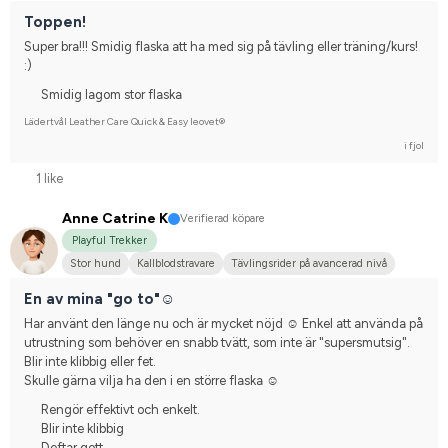
Tävlingsrider på hobbynivå
Toppen!
Super bra!!! Smidig flaska att ha med sig på tävling eller träning/kurs! 
:)
Smidig lagom stor flaska
Lädertvål Leather Care Quick & Easy leovet®
i fjol
1 like
Anne Catrine K
Verifierad köpare
Playful Trekker
Stor hund
Kallblodstravare
Tävlingsrider på avancerad nivå
En av mina "go to"☺️
Har använt den länge nu och är mycket nöjd ☺️ Enkel att använda på 
utrustning som behöver en snabb tvätt, som inte är "supersmutsig". 
Blir inte klibbig eller fet.
Skulle gärna vilja ha den i en större flaska ☺️
Rengör effektivt och enkelt.
Blir inte klibbig
Doftar gott