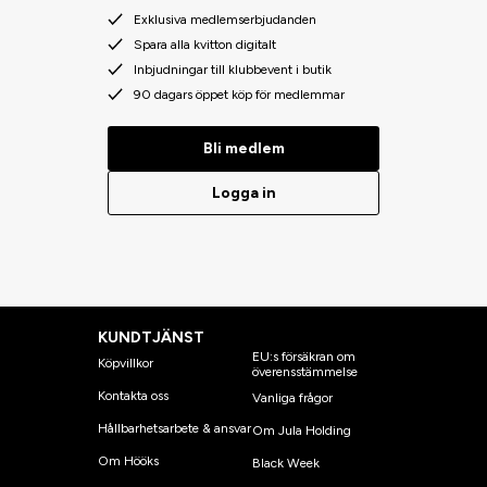
Exklusiva medlemserbjudanden
Spara alla kvitton digitalt
Inbjudningar till klubbevent i butik
90 dagars öppet köp för medlemmar
Bli medlem
Logga in
KUNDTJÄNST
EU:s försäkran om
Köpvillkor
överensstämmelse
Kontakta oss
Vanliga frågor
Hållbarhetsarbete & ansvar
Om Jula Holding
Om Hööks
Black Week