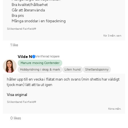
Bra kvalitet/hållbarhet
Går att återanvända
Bra pris
Många snoddar i en förpackning
Silikonband Fairfield®
för 3 mån. sen
1 like
Vilde N
Verifierad köpare
Manure moving Contender
Hobbyridning i skog & mark
Liten hund
Shetlandsponny
Nej, jag tävlar inte
håller upp till en vecka i flätat man och svans (min shettis har väldigt 
tjock man) lätt att ta ut igen
Visa original
Silikonband Fairfield®
förra mån.
0 likes