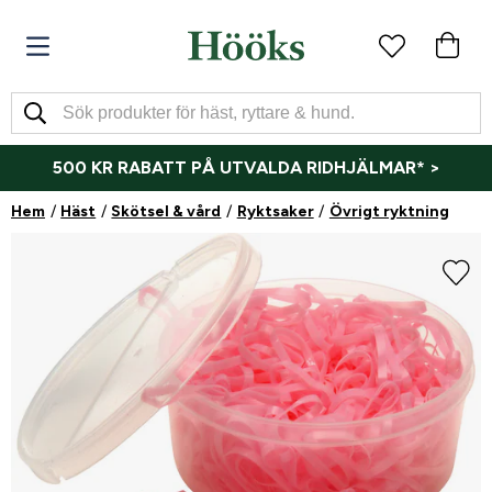
500 KR RABATT PÅ UTVALDA RIDHJÄLMAR* >
Hem
Häst
Skötsel & vård
Ryktsaker
Övrigt ryktning