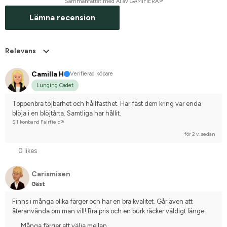
Sammanfattat med AI av GAMIFIERA.®
Lämna recension
Relevans
Camilla H
Verifierad köpare
Lunging Cadet
Toppenbra töjbarhet och hållfasthet. Har fäst dem kring var enda 
blöja i en blöjtårta. Samtliga har hållit.
Silikonband Fairfield®
för 2 v. sedan
0 likes
Carismisen
Gäst
Finns i många olika färger och har en bra kvalitet. Går även att 
återanvända om man vill! Bra pris och en burk räcker väldigt länge.
Många färger att välja mellan