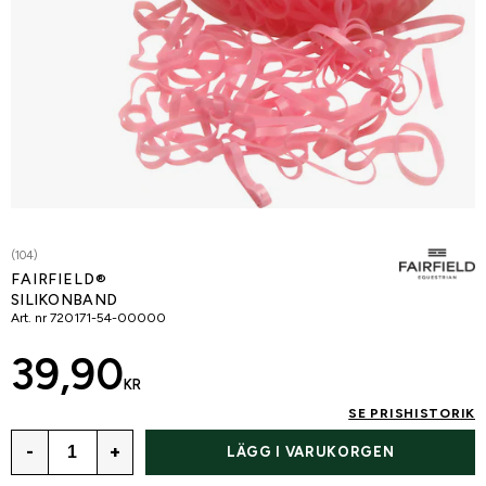
(104)
FAIRFIELD®
SILIKONBAND
Art. nr
720171-54-00000
39,90
KR
SE PRISHISTORIK
-
+
LÄGG I VARUKORGEN