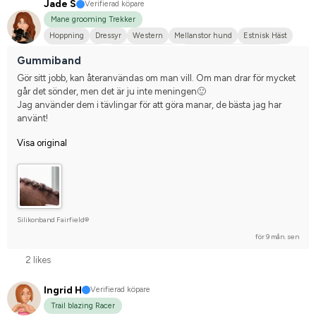
Jade S
Verifierad köpare
Mane grooming Trekker
Hoppning
Dressyr
Western
Mellanstor hund
Estnisk Häst
Finskt kallblod
Varmblodstravare
Tävlingsrider på hobbynivå
Gummiband
Gör sitt jobb, kan återanvändas om man vill. Om man drar för mycket 
går det sönder, men det är ju inte meningen🙂
Jag använder dem i tävlingar för att göra manar, de bästa jag har 
använt!
Visa original
Silikonband Fairfield®
för 9 mån. sen
2 likes
Ingrid H
Verifierad köpare
Trail blazing Racer