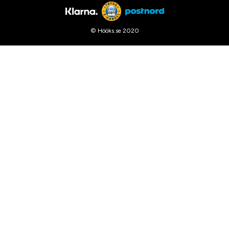
© Hööks.se 2020