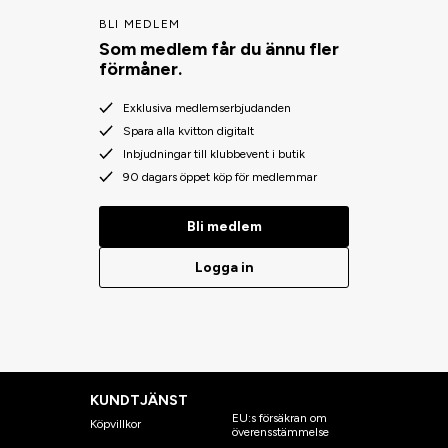
BLI MEDLEM
Som medlem får du ännu fler
förmåner.
Exklusiva medlemserbjudanden
Spara alla kvitton digitalt
Inbjudningar till klubbevent i butik
90 dagars öppet köp för medlemmar
Bli medlem
Logga in
KUNDTJÄNST
EU:s försäkran om
Köpvillkor
överensstämmelse