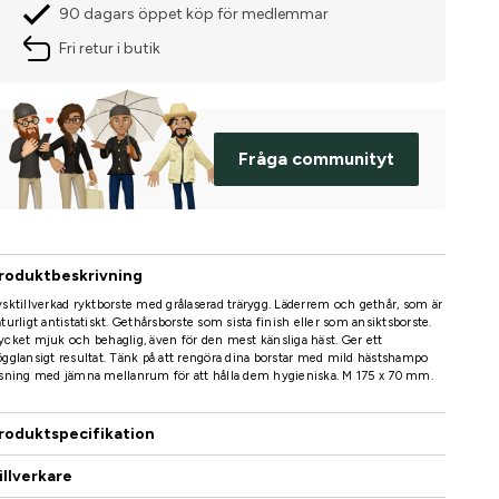
90 dagars öppet köp för medlemmar
Fri retur i butik
Fråga communityt
roduktbeskrivning
sktillverkad ryktborste med grålaserad trärygg. Läderrem och gethår, som är
turligt antistatiskt. Gethårsborste som sista finish eller som ansiktsborste.
cket mjuk och behaglig, även för den mest känsliga häst. Ger ett
gglansigt resultat. Tänk på att rengöra dina borstar med mild hästshampo
sning med jämna mellanrum för att hålla dem hygieniska. M 175 x 70 mm.
roduktspecifikation
illverkare