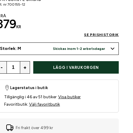
t. nr
700155-12
RÅ
379
KR
SE PRISHISTORIK
Storlek: M
Skickas inom 1-2 arbetsdagar
-
+
LÄGG I VARUKORGEN
Lagerstatus i butik
Tillgänglig i 46 av 51 butiker
Visa butiker
Favoritbutik
:
Välj favoritbutik
Fri frakt över 499 kr