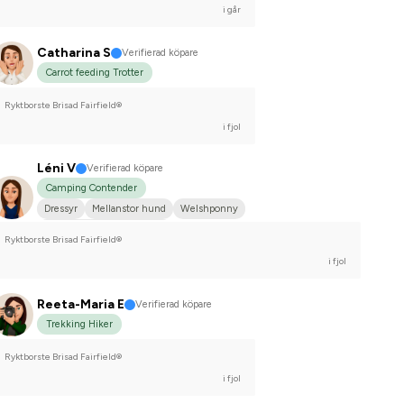
i går
Catharina S
Verifierad köpare
Carrot feeding Trotter
Ryktborste Brisad Fairfield®
i fjol
Léni V
Verifierad köpare
Camping Contender
Dressyr
Mellanstor hund
Welshponny
Tävlingsrider på hobbynivå
Ryktborste Brisad Fairfield®
i fjol
Reeta-Maria E
Verifierad köpare
Trekking Hiker
Ryktborste Brisad Fairfield®
i fjol