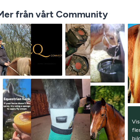
Mer från vårt Community
Vis
fler
bil