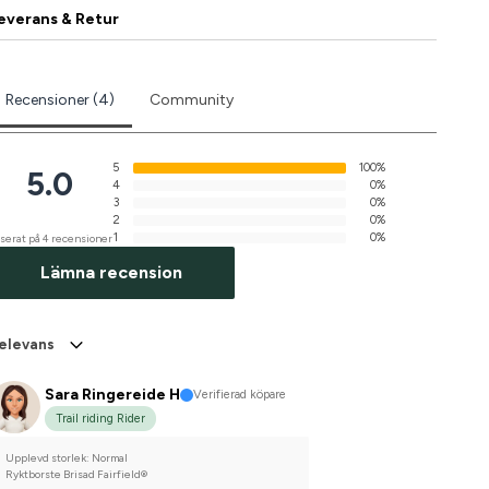
everans & Retur
Recensioner (4)
Community
5
100%
5.0
4
0%
3
0%
2
0%
1
0%
serat på 4 recensioner
Lämna recension
elevans
Sara Ringereide H
Verifierad köpare
Trail riding Rider
Upplevd storlek: Normal
Ryktborste Brisad Fairfield®