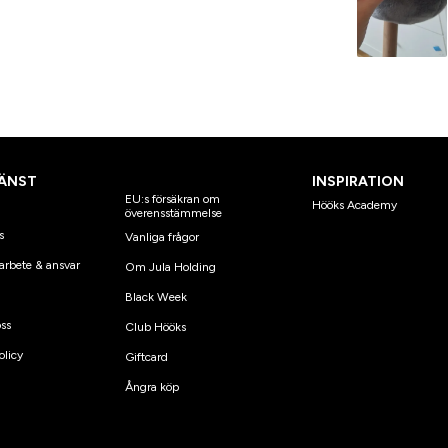
ÄNST
INSPIRATION
EU:s försäkran om
Hööks Academy
överensstämmelse
s
Vanliga frågor
arbete & ansvar
Om Jula Holding
Black Week
ss
Club Hööks
olicy
Giftcard
Ångra köp