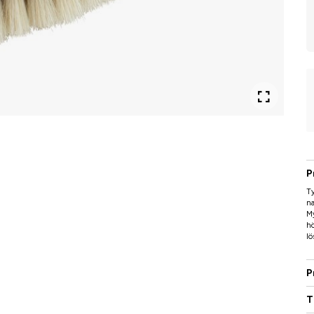
P
Ty
na
My
hö
lö
P
T