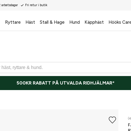
2 arbetsdagar
Fri retur i butik
s
Ryttare
Häst
Stall & Hage
Hund
Käpphäst
Hööks Car
500KR RABATT PÅ UTVALDA RIDHJÄLMAR*
(4
F
R