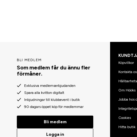
KUNDTJ
BLI MEDLEM
Köpvillkor
Som medlem får du ännu fler
Kontakta os
förmåner.
Hållbarhets
Exklusiva medlemserbjudanden
Om Hööks
Spara alla kvitton digitalt
Jobba hos o
Inbjudningar till klubbevent i butik
90 dagars öppet köp för medlemmar
Integritetsp
Cookies
Bli medlem
Hitta butik
Logga in