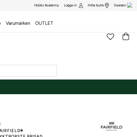
Logga in
Hitta butik
Hööks Academy
Sweden
e
Varumärken
OUTLET
)
AIRFIELD®
YKTBORSTE BRISAD