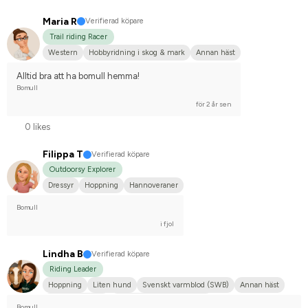
Maria R
Verifierad köpare
Trail riding Racer
Western
Hobbyridning i skog & mark
Annan häst
Alltid bra att ha bomull hemma!
Bomull
för 2 år sen
0 likes
Filippa T
Verifierad köpare
Outdoorsy Explorer
Dressyr
Hoppning
Hannoveraner
Bomull
i fjol
Lindha B
Verifierad köpare
Riding Leader
Hoppning
Liten hund
Svenskt varmblod (SWB)
Annan häst
Shetlandsponny
Tävlingsrider på hobbynivå
Bomull