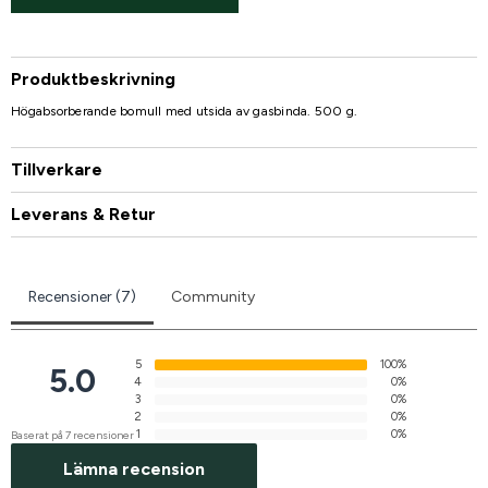
Produktbeskrivning
Högabsorberande bomull med utsida av gasbinda. 500 g.
Tillverkare
Leverans & Retur
Recensioner (7)
Community
5
100%
5.0
4
0%
3
0%
2
0%
1
0%
Baserat på 7 recensioner
Lämna recension