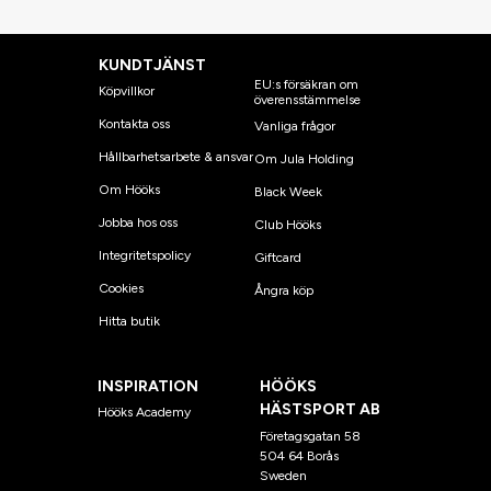
KUNDTJÄNST
EU:s försäkran om
Köpvillkor
överensstämmelse
Kontakta oss
Vanliga frågor
Hållbarhetsarbete & ansvar
Om Jula Holding
Om Hööks
Black Week
Jobba hos oss
Club Hööks
Integritetspolicy
Giftcard
Cookies
Ångra köp
Hitta butik
INSPIRATION
HÖÖKS
HÄSTSPORT AB
Hööks Academy
Företagsgatan 58
504 64 Borås
Sweden