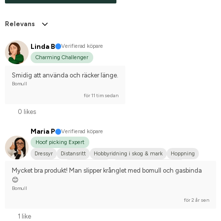
Relevans
Linda B
Verifierad köpare
Charming Challenger
Smidig att använda och räcker länge.
Bomull
för 11 tim sedan
0 likes
Maria P
Verifierad köpare
Hoof picking Expert
Dressyr
Distansritt
Hobbyridning i skog & mark
Hoppning
Stor hund
Arabiskt fullblod
Tävlingsrider på hobbynivå
Mycket bra produkt! Man slipper krånglet med bomull och gasbinda 
😊
Bomull
för 2 år sen
1 like