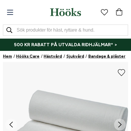
500 KR RABATT PÅ UTVALDA RIDHJÄLMAR* >
Hem
Hööks Care
Hästvård
Sjukvård
Bandage & plåster