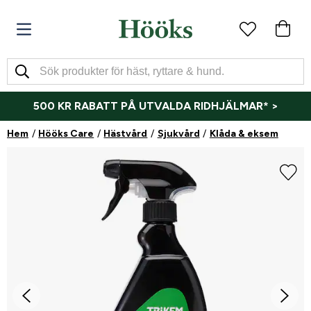
500 KR RABATT PÅ UTVALDA RIDHJÄLMAR* >
Hem
Hööks Care
Hästvård
Sjukvård
Klåda & eksem