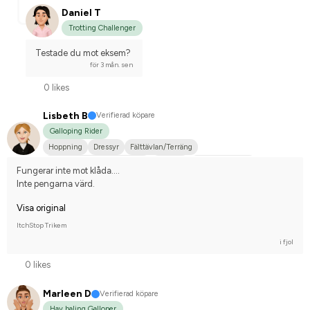
Daniel T
Trotting Challenger
Testade du mot eksem?
för 3 mån. sen
0 likes
Lisbeth B
Verifierad köpare
Galloping Rider
Hoppning
Dressyr
Fälttävlan/Terräng
Hobbyridning i skog & mark
Körning
Arabiskt fullblod
Fungerar inte mot klåda....
Tävlingsrider på avancerad nivå
Inte pengarna värd.
Visa original
ItchStop Trikem
i fjol
0 likes
Marleen D
Verifierad köpare
Hay baling Galloper