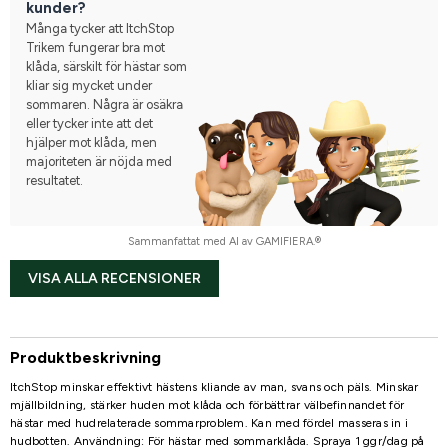
kunder?
Många tycker att ItchStop
Trikem fungerar bra mot
klåda, särskilt för hästar som
kliar sig mycket under
sommaren. Några är osäkra
eller tycker inte att det
hjälper mot klåda, men
majoriteten är nöjda med
resultatet.
Sammanfattat med AI av GAMIFIERA.®
VISA ALLA RECENSIONER
Produktbeskrivning
ItchStop minskar effektivt hästens kliande av man, svans och päls. Minskar
mjällbildning, stärker huden mot klåda och förbättrar välbefinnandet för
hästar med hudrelaterade sommarproblem. Kan med fördel masseras in i
hudbotten. Användning: För hästar med sommarklåda. Spraya 1 ggr/dag på