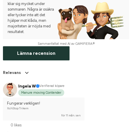
kliar sig mycket under
sommaren. Några är osäkra
eller tycker inte att det
hjälper mot klåda, men
majoriteten är nöjda med
resultatet.
Sammanfattat med AI av GAMIFIERA.®
Lämna recension
Relevans
Ingela W
Verifierad köpare
Manure moving Contender
Fungerar verkligen!
ItchStop Trikem
för 11 mån. sen
0 likes