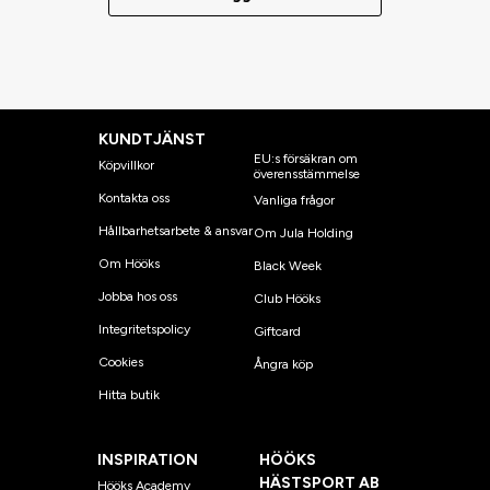
KUNDTJÄNST
EU:s försäkran om
Köpvillkor
överensstämmelse
Kontakta oss
Vanliga frågor
Hållbarhetsarbete & ansvar
Om Jula Holding
Om Hööks
Black Week
Jobba hos oss
Club Hööks
Integritetspolicy
Giftcard
Cookies
Ångra köp
Hitta butik
INSPIRATION
HÖÖKS
HÄSTSPORT AB
Hööks Academy