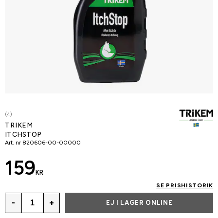
(4)
TRIKEM
ITCHSTOP
Art. nr
820606-00-00000
159
KR
SE PRISHISTORIK
-
+
EJ I LAGER ONLINE