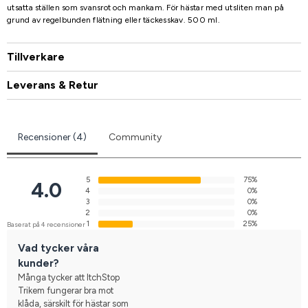
utsatta ställen som svansrot och mankam. För hästar med utsliten man på
grund av regelbunden flätning eller täckesskav. 500 ml.
Tillverkare
Leverans & Retur
Recensioner (4)
Community
5
75%
4.0
4
0%
3
0%
2
0%
1
25%
Baserat på 4 recensioner
Vad tycker våra
kunder?
Många tycker att ItchStop
Trikem fungerar bra mot
klåda, särskilt för hästar som