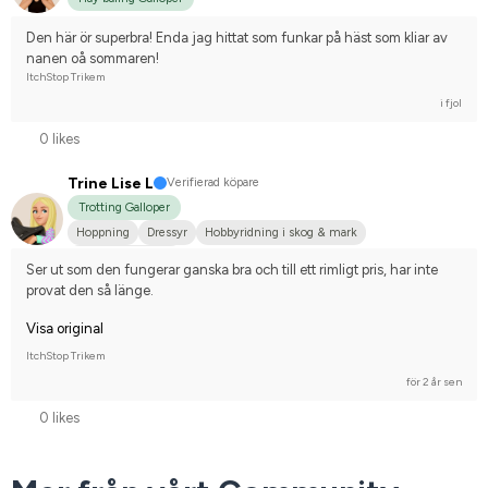
Den här ör superbra! Enda jag hittat som funkar på häst som kliar av 
nanen oå sommaren!
ItchStop Trikem
i fjol
0 likes
Trine Lise L
Verifierad köpare
Trotting Galloper
Hoppning
Dressyr
Hobbyridning i skog & mark
Nej, jag tävlar inte
Ser ut som den fungerar ganska bra och till ett rimligt pris, har inte 
provat den så länge.
Visa original
ItchStop Trikem
för 2 år sen
0 likes