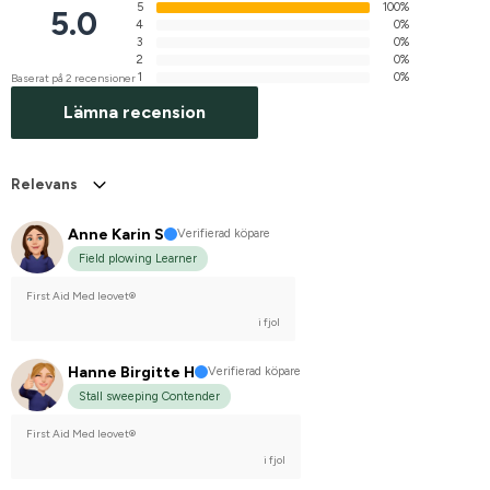
5
100%
5.0
4
0%
3
0%
2
0%
1
0%
Baserat på 2 recensioner
Lämna recension
Relevans
Anne Karin S
Verifierad köpare
Field plowing Learner
First Aid Med leovet®
i fjol
Hanne Birgitte H
Verifierad köpare
Stall sweeping Contender
First Aid Med leovet®
i fjol