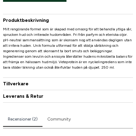
Produktbeskrivning
Milt rengörande formel som är skapad med omsorg för att behandla ytliga sår,
sprucken hud och irriterade hudområden. Fri från parfym och eteriska oljor.
pH-neutral sammansättning som är skonsam nog att användas dagligen utan
att irritera huden. Unik formula utformad för att stödja sårläkning och
regenerering genom att skonsamt ta bort smuts och beläggningar.
Ingredienser som levulin och anissyra återställer hudens mikrobiella balans för
att främja en hälsosam hudmiljö. Veteprotein är en nyckelingrediens som inte
bara stöder läkning utan också återfuktar huden på djupet. 250 ml.
Tillverkare
Leverans & Retur
Recensioner (2)
Community