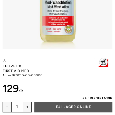
(2)
LEOVET®
FIRST AID MED
Art. nr
820230-00-00000
129
KR
SE PRISHISTORIK
-
+
EJ I LAGER ONLINE