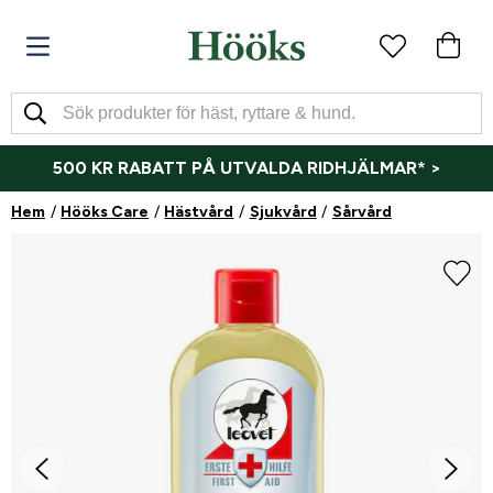
500 KR RABATT PÅ UTVALDA RIDHJÄLMAR* >
Hem
Hööks Care
Hästvård
Sjukvård
Sårvård