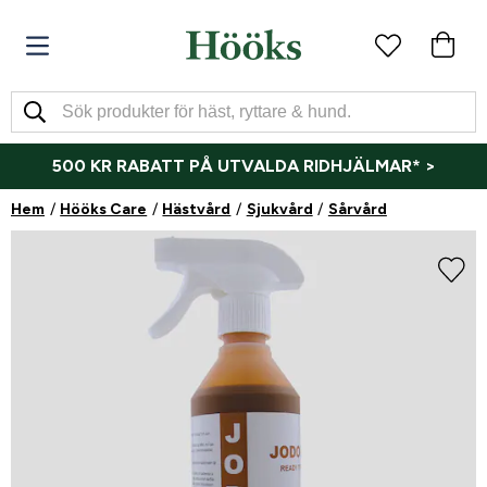
500 KR RABATT PÅ UTVALDA RIDHJÄLMAR* >
Hem
Hööks Care
Hästvård
Sjukvård
Sårvård