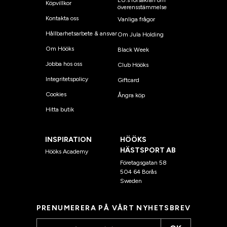
EU:s försäkran om
Köpvillkor
överensstämmelse
Kontakta oss
Vanliga frågor
Hållbarhetsarbete & ansvar
Om Jula Holding
Om Hööks
Black Week
Jobba hos oss
Club Hööks
Integritetspolicy
Giftcard
Cookies
Ångra köp
Hitta butik
INSPIRATION
HÖÖKS
HÄSTSPORT AB
Hööks Academy
Företagsgatan 58
504 64 Borås
Sweden
PRENUMERERA PÅ VÅRT NYHETSBREV