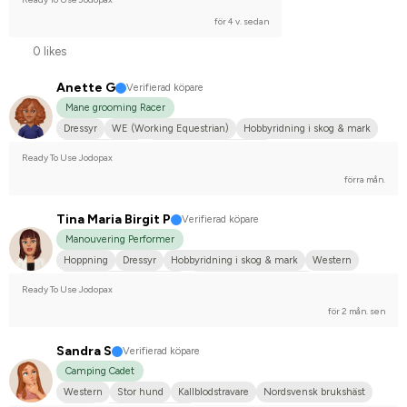
för 4 v. sedan
0 likes
Anette G
Verifierad köpare
Mane grooming Racer
Dressyr
WE (Working Equestrian)
Hobbyridning i skog & mark
Mellanstor hund
Svenskt varmblod (SWB)
Ready To Use Jodopax
Tävlingsrider på hobbynivå
förra mån.
Tina Maria Birgit P
Verifierad köpare
Manouvering Performer
Hoppning
Dressyr
Hobbyridning i skog & mark
Western
WE (Working Equestrian)
Svenskt varmblod (SWB)
Ready To Use Jodopax
Tävlingsrider på hobbynivå
för 2 mån. sen
Sandra S
Verifierad köpare
Camping Cadet
Western
Stor hund
Kallblodstravare
Nordsvensk brukshäst