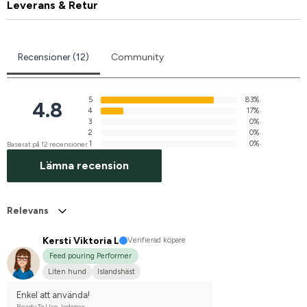
Leverans & Retur
Recensioner (12)
Community
5
83%
4.8
4
17%
3
0%
2
0%
1
0%
Baserat på 12 recensioner
Lämna recension
Relevans
Kersti Viktoria L
Verifierad köpare
Feed pouring Performer
Liten hund
Islandshäst
Enkel att använda!
Ready To Use Jodopax