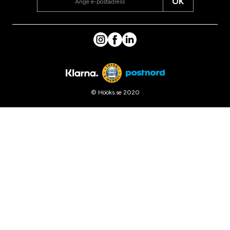
OK
© Hööks.se 2020