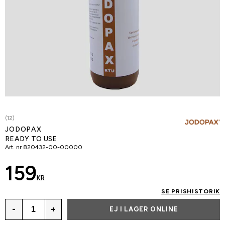
(12)
JODOPAX
READY TO USE
Art. nr
820432-00-00000
159
KR
SE PRISHISTORIK
-
+
EJ I LAGER ONLINE