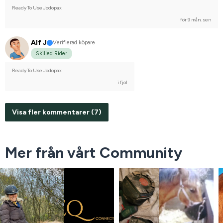
Frieser
Nej, jag tävlar inte
Ready To Use Jodopax
för 9 mån. sen
Alf J
Verifierad köpare
Skilled Rider
Ready To Use Jodopax
i fjol
Visa fler kommentarer (7)
Mer från vårt Community