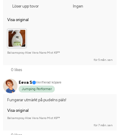
Löser upp tovor
Ingen
Visa original
Balsamspray Aloe Vera Nano Mist K9™
för 5 mån. sen
0 likes
Eeva S
Verifierad köpare
Jumping Performer
Fungerar utmärkt på pudelns päls!
Visa original
Balsamspray Aloe Vera Nano Mist K9™
för 7 mån. sen