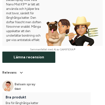
Nano Mist K9™ är lätt att
använda och hjälper bra
mot tovor, särskilt för
långhåriga katter. Den
doftar fräscht men doften
försvinner snabbt. Många
uppskattar att den
underlättar borstning och
ger viss antistatisk effekt.
Sammanfattat med AI av GAMIFIERA.®
Lämna recension
Relevans
Balsam spray
Gäst
Bra produkt
Bra för långhåriga katter