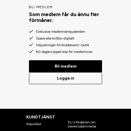
BLI MEDLEM
Som medlem får du ännu fler
förmåner.
Exklusiva medlemserbjudanden
Spara alla kvitton digitalt
Inbjudningar till klubbevent i butik
90 dagars öppet köp för medlemmar
Bli medlem
Logga in
KUNDTJÄNST
EU:s försäkran om
Köpvillkor
överensstämmelse