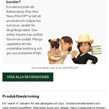
kunder?
Kunderna tycker att
Balsamspray Aloe Vera
Nano Mist K9™ är lätt att
använda och hjälper bra
mot tovor, särskilt för
långhåriga katter. Den
doftar fräscht men doften
försvinner snabbt. Många
uppskattar att den
underlättar borstning och
ger viss antistatisk effekt.
Sammanfattat med AI av GAMIFIERA.®
VISA ALLA RECENSIONER
Produktbeskrivning
Ett ”leave in” balsam för alla pälstyper och djur. Snabb antistatverkan och
med utredningseffekt. Motverkar tovor och slitage. Nano Liposomerna tränger