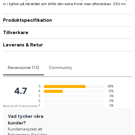
in i fjällen på hårstrået och tillför den extra finish man eftersträvar. 250 ml.
Produktspecifikation
Tillverkare
Leverans & Retur
Recensioner (13)
Community
5
69%
4.7
4
31%
3
0%
2
0%
1
0%
Baserat på 13 recensioner
Vad tycker våra
kunder?
Kunderna tycker att
Balsamspray Aloe Vera