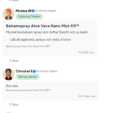
0 likes
Mirkka W
Verifierad köpare
Exploring Trekker
Balsamspray Aloe Vera Nano Mist K9™
Mycket bra balsam spray som doftar fräscht och ej starkt.
Lätt att applicera, spraya och reda ut tovor.
Balsamspray Aloe Vera Nano Mist K9™
för 8 mån. sen
0 likes
Christel E
Verifierad köpare
Racing Learner
Bra vara
Balsamspray Aloe Vera Nano Mist K9™
för 10 mån. sen
0 likes