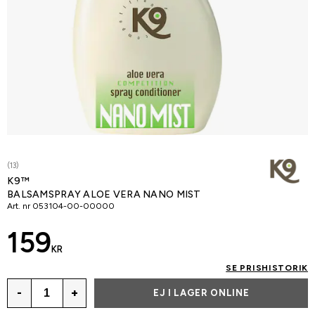
(13)
K9™
BALSAMSPRAY ALOE VERA NANO MIST
Art. nr
053104-00-00000
159
KR
SE PRISHISTORIK
-
+
EJ I LAGER ONLINE