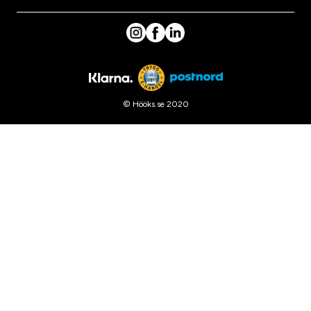
© Hööks.se 2020