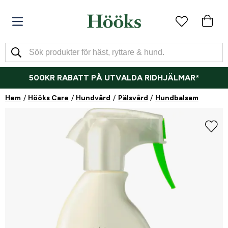
500KR RABATT PÅ UTVALDA RIDHJÄLMAR*
Hem
Hööks Care
Hundvård
Pälsvård
Hundbalsam