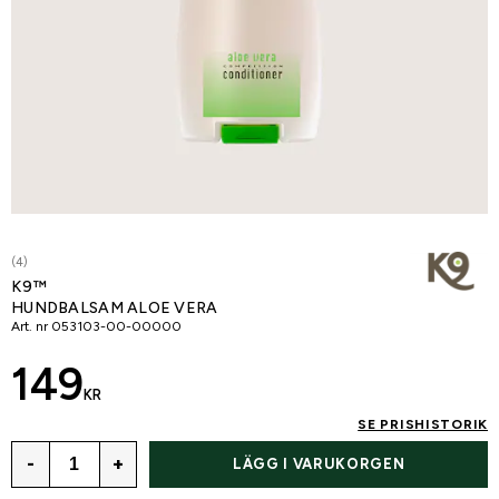
(4)
K9™
HUNDBALSAM ALOE VERA
Art. nr
053103-00-00000
149
KR
SE PRISHISTORIK
-
+
LÄGG I VARUKORGEN