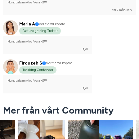
Hundbalsam Aloe Vera K9™
för 7 mån. sen
Maria A
Verifierad köpare
Pasture grazing Trotter
Hundbalsam Aloe Vera K9™
i fjol
Firouzeh S
Verifierad köpare
Trekking Contender
Hundbalsam Aloe Vera K9™
i fjol
Mer från vårt Community