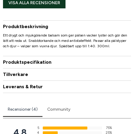
VISA ALLA RECENSIONER
Produktbeskrivning
Ett drygt och mjukgörande balsam som ger pälsen vacker lyster och gör den
lätt att reda ut. Snabbtorkande och med antistateffekt. Passar alla pälstyper
och djur – valpar som vuxna djur. Spädbart upp till 1:40. 300ml.
Produktspecifikation
Tillverkare
Leverans & Retur
Recensioner (4)
Community
5
75%
4.8
4
25%