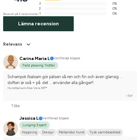
3
0%
2
0%
1
0%
Baserat på 4 recensioner
Lämna recension
Relevans
Carina Maria L
Verifierad köpare
Field plowing Trotter
Schampot /balsam gör pälsen så ren och fin och även glansig … 
doften är oxå + på  det … använder alla gånger!!
Hundbalsam Aloe Vera K9™
i fjol
1 like
Jessica L
Verifierad köpare
Lunging Expert
Hoppning
Dressyr
Mellanstor hund
Tysk varmblodshäst
Svenskt varmblod (SWB)
Svensk ridponny
Nej, jag tävlar inte