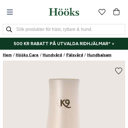
500 KR RABATT PÅ UTVALDA RIDHJÄLMAR* >
Hem
Hööks Care
Hundvård
Pälsvård
Hundbalsam