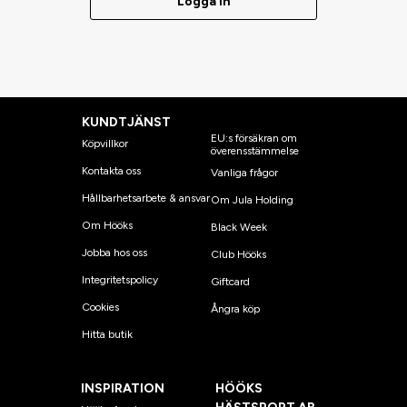
Logga in
KUNDTJÄNST
EU:s försäkran om
Köpvillkor
överensstämmelse
Kontakta oss
Vanliga frågor
Hållbarhetsarbete & ansvar
Om Jula Holding
Om Hööks
Black Week
Jobba hos oss
Club Hööks
Integritetspolicy
Giftcard
Cookies
Ångra köp
Hitta butik
INSPIRATION
HÖÖKS