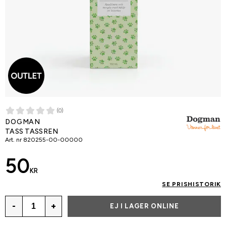
(0)
DOGMAN
TASS TASSREN
Art. nr
820255-00-00000
50
KR
SE PRISHISTORIK
-
+
EJ I LAGER ONLINE