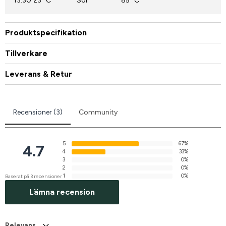
13:30
23° C
Sol
85° C
Produktspecifikation
Tillverkare
Leverans & Retur
Recensioner (3)
Community
5
67%
4.7
4
33%
3
0%
2
0%
1
0%
Baserat på 3 recensioner
Lämna recension
Relevans