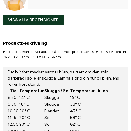
VISA ALLA RECENSIONER
Produktbeskrivning
Hopfällbar, svart pulverlackad stålbur med plastbotten. S: 61 x 46 x 51 cm. M:
76 x 53 x 59 cm. L: 91 x 60 x 66 cm.
Det blir fort mycket varmt i bilen, oavsett om den står
parkerad i sol eller skugga. Lämna aldrig din hund i bilen, ens
för en kort stund.
Tid
Temperatur
Skugga / Sol
Temperatur i bilen
8:30
14° C
Skugga
19° C
9:30
18° C
Skugga
38° C
10:30
20° C
Blandat
47° C
11:15
20° C
Sol
58° C
12:00
23° C
Sol
62° C