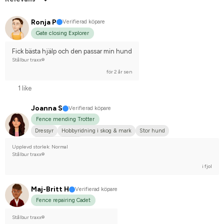
Ronja P
Verifierad köpare
Gate closing Explorer
Fick bästa hjälp och den passar min hund
Stålbur traxx®
för 2 år sen
1 like
Joanna S
Verifierad köpare
Fence mending Trotter
Dressyr
Hobbyridning i skog & mark
Stor hund
Nej, jag tävlar inte
Upplevd storlek: Normal
Stålbur traxx®
i fjol
Maj-Britt H
Verifierad köpare
Fence repairing Cadet
Stålbur traxx®