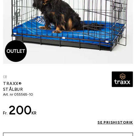
(3)
TRAXX®
STÅLBUR
Art. nr
055565-10
200
Fr.
KR
SE PRISHISTORIK