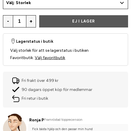
Välj: Storlek
-
+
EJ I LAGER
Lagerstatus i butik
Välj storlek för att se lagerstatus i butiken
Favoritbutik
:
Välj favoritbutik
Fri frakt över 499 kr
90 dagars öppet köp för medlemmar
Fri retur i butik
Ronja P
Framröstad topprecension
Fick bästa hjälp och den passar min hund