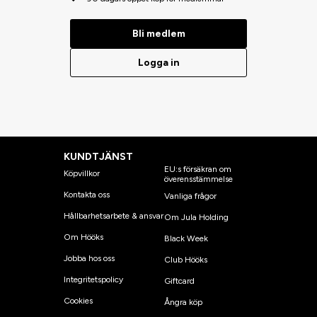
Bli medlem
Logga in
KUNDTJÄNST
EU:s försäkran om
Köpvillkor
överensstämmelse
Kontakta oss
Vanliga frågor
Hållbarhetsarbete & ansvar
Om Jula Holding
Om Hööks
Black Week
Jobba hos oss
Club Hööks
Integritetspolicy
Giftcard
Cookies
Ångra köp